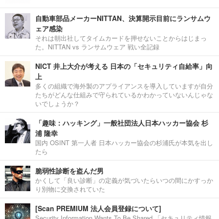
自動車部品メーカーNITTAN、決算開示目前にランサムウ
ェア感染
それは朝出社してタイムカードを押せないことからはじまっ
た。NITTAN vs ランサムウェア 戦い全記録
NICT 井上大介が考える 日本の「セキュリティ自給率」向
上
多くの組織で海外製のアプライアンスを導入していますが自分
たちがどんな仕組みで守られているかわかっていないんじゃな
いでしょうか？
「趣味：ハッキング」一般社団法人日本ハッカー協会 杉
浦 隆幸
国内 OSINT 第一人者 日本ハッカー協会の杉浦氏が本気を出し
たら
脆弱性診断を盗んだ男
かくして「良い診断」の定義が気づいたらいつの間にかすっか
り別物に交換されていた
[Scan PREMIUM 法人会員登録について]
Security Information Wants To Be Shared.「セキュリティ情報