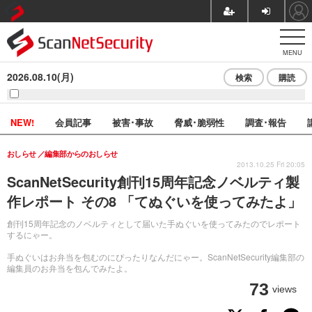
MENU
2026.08.10(月)
検索
購読
NEW!
会員記事
被害･事故
脅威･脆弱性
調査･報告
おしらせ
編集部からのおしらせ
2013.10.25 Fri 20:05
ScanNetSecurity創刊15周年記念ノベルティ製
作レポート その8 「てぬぐいを使ってみたよ」
創刊15周年記念のノベルティとして届いた手ぬぐいを使ってみたのでレポート
するにゃー。
手ぬぐいはお弁当を包むのにぴったりなんだにゃー。ScanNetSecurity編集部の
編集員のお弁当を包んでみたよ。
73
views