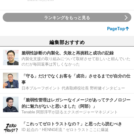
ランキングをもっと見る
PageTop
編集部おすすめ
脆弱性診断の内製化、失敗と再挑戦と成功の記録
内製化支援の取り組みについて取材させて欲しいと頼んでいた
のだが毎回返事は芳しくなかった
「守る」だけでなくお客を「成功」させるまでが自分の仕
事
日本プルーフポイント 代表取締役社長 野村健インタビュー
「脆弱性管理はレガシーなイメージがあってテクノロジー
的に魅力がないと思いました（阿部）」
Tenable 阿部淳平が語るエクスポージャーマネジメント
「これってゼロトラストなの？」と思ったら読むべき
ID 起点の “ HENNGE流 ” ゼロトラストここに爆誕