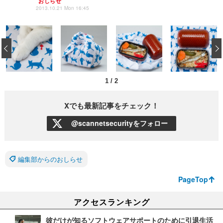
おしらせ
2013.10.21 Mon 16:45
‹
1
/
2
Xでも最新記事をチェック！
@scannetsecurityをフォロー
編集部からのおしらせ
PageTop
アクセスランキング
彼だけが知るソフトウェアサポートのために引退生活