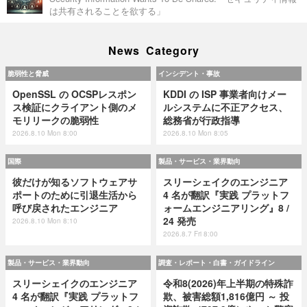
は共有されることを欲する」
News Category
脆弱性と脅威
インシデント・事故
OpenSSL の OCSPレスポン
KDDI の ISP 事業者向けメー
ス検証にクライアント側のメ
ルシステムに不正アクセス、
モリリークの脆弱性
総務省が行政指導
2026.8.10 Mon 8:00
2026.8.10 Mon 8:05
国際
製品・サービス・業界動向
彼だけが知るソフトウェアサ
スリーシェイクのエンジニア
ポートのために引退生活から
4 名が翻訳『実践 プラットフ
呼び戻されたエンジニア
ォームエンジニアリング』8 /
24 発売
2026.8.10 Mon 8:10
2026.8.7 Fri 8:00
製品・サービス・業界動向
調査・レポート・白書・ガイドライン
スリーシェイクのエンジニア
令和8(2026)年上半期の特殊詐
4 名が翻訳『実践 プラットフ
欺、被害総額1,816億円 ～ 投