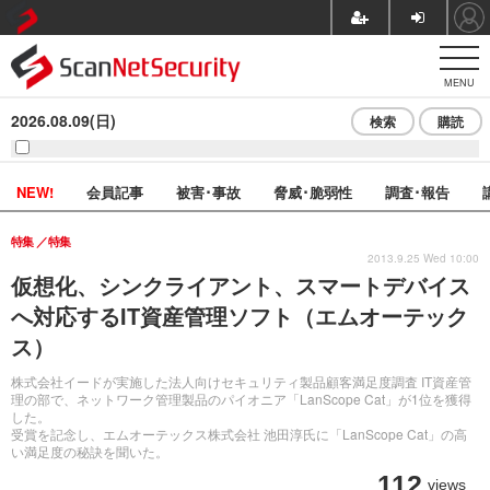
MENU
2026.08.09(日)
検索
購読
NEW!
会員記事
被害･事故
脅威･脆弱性
調査･報告
特集
特集
2013.9.25 Wed 10:00
仮想化、シンクライアント、スマートデバイス
へ対応するIT資産管理ソフト（エムオーテック
ス）
株式会社イードが実施した法人向けセキュリティ製品顧客満足度調査 IT資産管
理の部で、ネットワーク管理製品のパイオニア「LanScope Cat」が1位を獲得
した。
受賞を記念し、エムオーテックス株式会社 池田淳氏に「LanScope Cat」の高
い満足度の秘訣を聞いた。
112
views