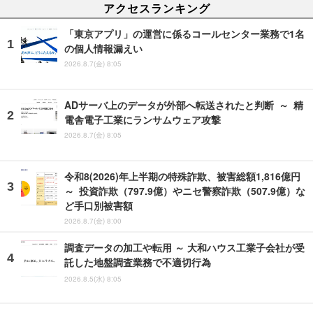
アクセスランキング
「東京アプリ」の運営に係るコールセンター業務で1名
の個人情報漏えい
2026.8.7(金) 8:05
ADサーバ上のデータが外部へ転送されたと判断 ～ 精
電舎電子工業にランサムウェア攻撃
2026.8.7(金) 8:05
令和8(2026)年上半期の特殊詐欺、被害総額1,816億円
～ 投資詐欺（797.9億）やニセ警察詐欺（507.9億）な
ど手口別被害額
2026.8.7(金) 8:00
調査データの加工や転用 ～ 大和ハウス工業子会社が受
託した地盤調査業務で不適切行為
2026.8.5(水) 8:05