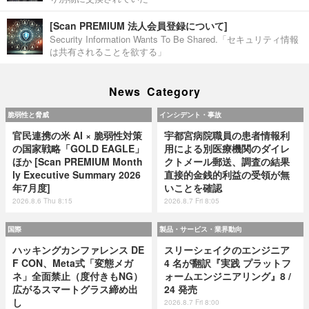
[Scan PREMIUM 法人会員登録について]
Security Information Wants To Be Shared.「セキュリティ情報
は共有されることを欲する」
News Category
脆弱性と脅威
インシデント・事故
官民連携の米 AI × 脆弱性対策
宇都宮病院職員の患者情報利
の国家戦略「GOLD EAGLE」
用による別医療機関のダイレ
ほか [Scan PREMIUM Month
クトメール郵送、調査の結果
ly Executive Summary 2026
直接的金銭的利益の受領が無
年7月度]
いことを確認
2026.8.6 Thu 8:15
2026.8.7 Fri 8:05
国際
製品・サービス・業界動向
ハッキングカンファレンス DE
スリーシェイクのエンジニア
F CON、Meta式「変態メガ
4 名が翻訳『実践 プラットフ
ネ」全面禁止（度付きもNG）
ォームエンジニアリング』8 /
広がるスマートグラス締め出
24 発売
し
2026.8.7 Fri 8:00