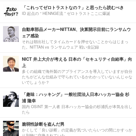
「これってゼロトラストなの？」と思ったら読むべき
ID 起点の “ HENNGE流 ” ゼロトラストここに爆誕
自動車部品メーカーNITTAN、決算開示目前にランサムウ
ェア感染
それは朝出社してタイムカードを押せないことからはじまっ
た。NITTAN vs ランサムウェア 戦い全記録
NICT 井上大介が考える 日本の「セキュリティ自給率」向
上
多くの組織で海外製のアプライアンスを導入していますが自分
たちがどんな仕組みで守られているかわかっていないんじゃな
いでしょうか？
「趣味：ハッキング」一般社団法人日本ハッカー協会 杉
浦 隆幸
国内 OSINT 第一人者 日本ハッカー協会の杉浦氏が本気を出し
たら
脆弱性診断を盗んだ男
かくして「良い診断」の定義が気づいたらいつの間にかすっか
り別物に交換されていた