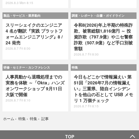
2026.8.3 Mon 8:15
製品・サービス・業界動向
調査・レポート・白書・ガイドライン
スリーシェイクのエンジニア
令和8(2026)年上半期の特殊詐
4 名が翻訳『実践 プラットフ
欺、被害総額1,816億円 ～ 投
ォームエンジニアリング』8 /
資詐欺（797.9億）やニセ警察
24 発売
詐欺（507.9億）など手口別被
害額
2026.8.7 Fri 8:00
2026.8.7 Fri 8:00
研修・セミナー・カンファレンス
特集
人事異動から退職処理までの
今日もどこかで情報漏えい 第
実務を体験 ～「Okta」ハンズ
51回「2026年7月の情報漏え
オンワークショップ 9月11日
い」三重県、陸自インシデン
大阪で開催
トを他山の石として USB メモ
リ 1 万個チェック
2026.8.7 Fri 8:10
2026.8.7 Fri 8:15
記事
ホーム
›
特集
›
特集
›
TOP