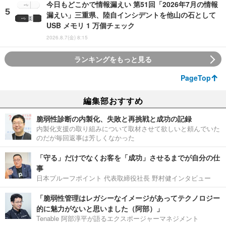
今日もどこかで情報漏えい 第51回「2026年7月の情報
漏えい」三重県、陸自インシデントを他山の石として
USB メモリ 1 万個チェック
2026.8.7(金) 8:15
ランキングをもっと見る
PageTop
編集部おすすめ
脆弱性診断の内製化、失敗と再挑戦と成功の記録
内製化支援の取り組みについて取材させて欲しいと頼んでいた
のだが毎回返事は芳しくなかった
「守る」だけでなくお客を「成功」させるまでが自分の仕
事
日本プルーフポイント 代表取締役社長 野村健インタビュー
「脆弱性管理はレガシーなイメージがあってテクノロジー
的に魅力がないと思いました（阿部）」
Tenable 阿部淳平が語るエクスポージャーマネジメント