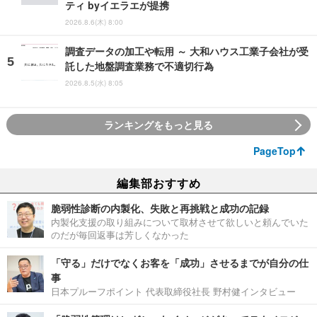
ティ byイエラエが提携
2026.8.6(木) 8:00
調査データの加工や転用 ～ 大和ハウス工業子会社が受
託した地盤調査業務で不適切行為
2026.8.5(水) 8:05
ランキングをもっと見る
PageTop
編集部おすすめ
脆弱性診断の内製化、失敗と再挑戦と成功の記録
内製化支援の取り組みについて取材させて欲しいと頼んでいた
のだが毎回返事は芳しくなかった
「守る」だけでなくお客を「成功」させるまでが自分の仕
事
日本プルーフポイント 代表取締役社長 野村健インタビュー