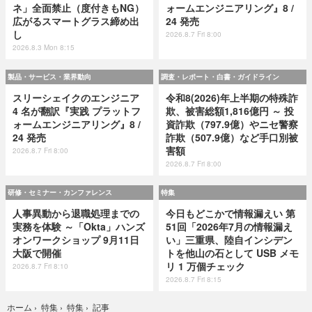
ネ」全面禁止（度付きもNG）
ォームエンジニアリング』8 /
広がるスマートグラス締め出
24 発売
し
2026.8.7 Fri 8:00
2026.8.3 Mon 8:15
製品・サービス・業界動向
調査・レポート・白書・ガイドライン
スリーシェイクのエンジニア
令和8(2026)年上半期の特殊詐
4 名が翻訳『実践 プラットフ
欺、被害総額1,816億円 ～ 投
ォームエンジニアリング』8 /
資詐欺（797.9億）やニセ警察
24 発売
詐欺（507.9億）など手口別被
害額
2026.8.7 Fri 8:00
2026.8.7 Fri 8:00
研修・セミナー・カンファレンス
特集
人事異動から退職処理までの
今日もどこかで情報漏えい 第
実務を体験 ～「Okta」ハンズ
51回「2026年7月の情報漏え
オンワークショップ 9月11日
い」三重県、陸自インシデン
大阪で開催
トを他山の石として USB メモ
リ 1 万個チェック
2026.8.7 Fri 8:10
2026.8.7 Fri 8:15
記事
ホーム
›
特集
›
特集
›