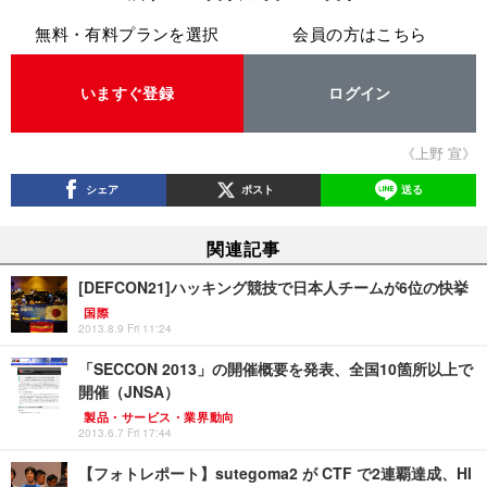
無料・有料プランを選択
会員の方はこちら
いますぐ登録
ログイン
《上野 宣》
シェア
ポスト
送る
関連記事
[DEFCON21]ハッキング競技で日本人チームが6位の快挙
国際
2013.8.9 Fri 11:24
「SECCON 2013」の開催概要を発表、全国10箇所以上で
開催（JNSA）
製品・サービス・業界動向
2013.6.7 Fri 17:44
【フォトレポート】sutegoma2 が CTF で2連覇達成、HI