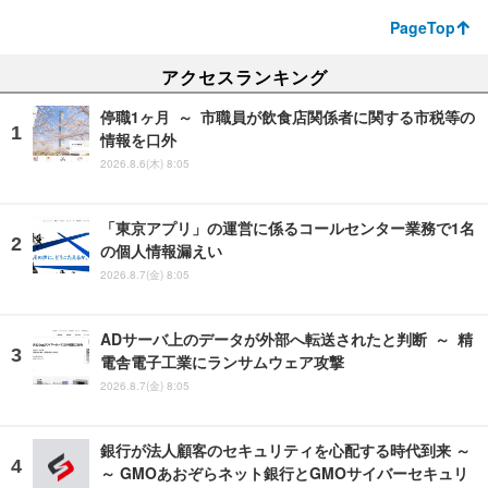
PageTop
アクセスランキング
停職1ヶ月 ～ 市職員が飲食店関係者に関する市税等の
情報を口外
2026.8.6(木) 8:05
「東京アプリ」の運営に係るコールセンター業務で1名
の個人情報漏えい
2026.8.7(金) 8:05
ADサーバ上のデータが外部へ転送されたと判断 ～ 精
電舎電子工業にランサムウェア攻撃
2026.8.7(金) 8:05
銀行が法人顧客のセキュリティを心配する時代到来 ～
～ GMOあおぞらネット銀行とGMOサイバーセキュリ