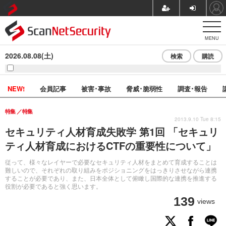
MENU
2026.08.08(土)
検索
購読
NEW!
会員記事
被害･事故
脅威･脆弱性
調査･報告
特集
特集
2013.9.10 Tue 8:15
セキュリティ人材育成失敗学 第1回 「セキュリ
ティ人材育成におけるCTFの重要性について」
従って、様々なレイヤーで必要なセキュリティ人材をまとめて育成することは
難しいので、それぞれの取り組みをポジショニングをはっきりさせながら連携
することが必要であり、また、日本全体として俯瞰し国際的な連携を推進する
役割が必要であると強く思います。
139
views