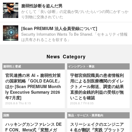
脆弱性診断を盗んだ男
かくして「良い診断」の定義が気づいたらいつの間にかすっか
り別物に交換されていた
[Scan PREMIUM 法人会員登録について]
Security Information Wants To Be Shared.「セキュリティ情報
は共有されることを欲する」
News Category
脆弱性と脅威
インシデント・事故
官民連携の米 AI × 脆弱性対策
宇都宮病院職員の患者情報利
の国家戦略「GOLD EAGLE」
用による別医療機関のダイレ
ほか [Scan PREMIUM Month
クトメール郵送、調査の結果
ly Executive Summary 2026
直接的金銭的利益の受領が無
年7月度]
いことを確認
2026.8.6 Thu 8:15
2026.8.7 Fri 8:05
国際
製品・サービス・業界動向
ハッキングカンファレンス DE
スリーシェイクのエンジニア
F CON、Meta式「変態メガ
4 名が翻訳『実践 プラットフ