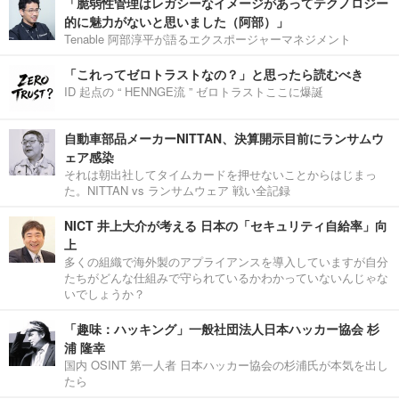
「脆弱性管理はレガシーなイメージがあってテクノロジー
的に魅力がないと思いました（阿部）」
Tenable 阿部淳平が語るエクスポージャーマネジメント
「これってゼロトラストなの？」と思ったら読むべき
ID 起点の “ HENNGE流 ” ゼロトラストここに爆誕
自動車部品メーカーNITTAN、決算開示目前にランサムウ
ェア感染
それは朝出社してタイムカードを押せないことからはじまっ
た。NITTAN vs ランサムウェア 戦い全記録
NICT 井上大介が考える 日本の「セキュリティ自給率」向
上
多くの組織で海外製のアプライアンスを導入していますが自分
たちがどんな仕組みで守られているかわかっていないんじゃな
いでしょうか？
「趣味：ハッキング」一般社団法人日本ハッカー協会 杉
浦 隆幸
国内 OSINT 第一人者 日本ハッカー協会の杉浦氏が本気を出し
たら