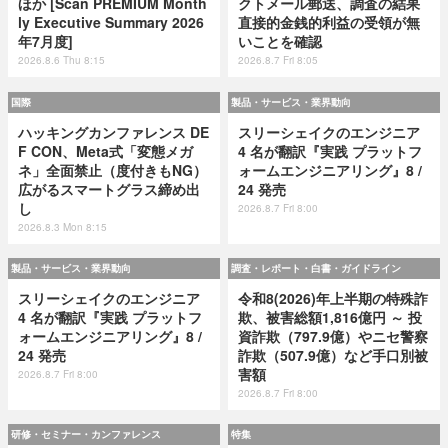
ほか [Scan PREMIUM Month
クトメール郵送、調査の結果
ly Executive Summary 2026
直接的金銭的利益の受領が無
年7月度]
いことを確認
2026.8.6 Thu 8:15
2026.8.7 Fri 8:05
国際
製品・サービス・業界動向
ハッキングカンファレンス DE
スリーシェイクのエンジニア
F CON、Meta式「変態メガ
4 名が翻訳『実践 プラットフ
ネ」全面禁止（度付きもNG）
ォームエンジニアリング』8 /
広がるスマートグラス締め出
24 発売
し
2026.8.7 Fri 8:00
2026.8.3 Mon 8:15
製品・サービス・業界動向
調査・レポート・白書・ガイドライン
スリーシェイクのエンジニア
令和8(2026)年上半期の特殊詐
4 名が翻訳『実践 プラットフ
欺、被害総額1,816億円 ～ 投
ォームエンジニアリング』8 /
資詐欺（797.9億）やニセ警察
24 発売
詐欺（507.9億）など手口別被
害額
2026.8.7 Fri 8:00
2026.8.7 Fri 8:00
研修・セミナー・カンファレンス
特集