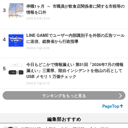
停職1ヶ月 ～ 市職員が飲食店関係者に関する市税等の
情報を口外
2026.8.6(木) 8:05
LINE GAMEでユーザー内部識別子を外部の広告ツール
に送信、総務省から行政指導
2026.8.7(金) 8:05
今日もどこかで情報漏えい 第51回「2026年7月の情報
漏えい」三重県、陸自インシデントを他山の石として
USB メモリ 1 万個チェック
2026.8.7(金) 8:15
ランキングをもっと見る
PageTop
編集部おすすめ