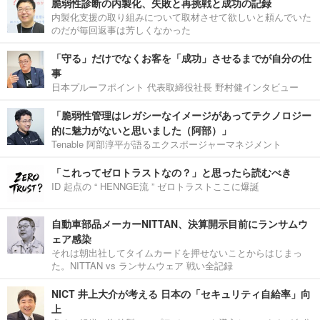
脆弱性診断の内製化、失敗と再挑戦と成功の記録
内製化支援の取り組みについて取材させて欲しいと頼んでいた
のだが毎回返事は芳しくなかった
「守る」だけでなくお客を「成功」させるまでが自分の仕
事
日本プルーフポイント 代表取締役社長 野村健インタビュー
「脆弱性管理はレガシーなイメージがあってテクノロジー
的に魅力がないと思いました（阿部）」
Tenable 阿部淳平が語るエクスポージャーマネジメント
「これってゼロトラストなの？」と思ったら読むべき
ID 起点の “ HENNGE流 ” ゼロトラストここに爆誕
自動車部品メーカーNITTAN、決算開示目前にランサムウ
ェア感染
それは朝出社してタイムカードを押せないことからはじまっ
た。NITTAN vs ランサムウェア 戦い全記録
NICT 井上大介が考える 日本の「セキュリティ自給率」向
上