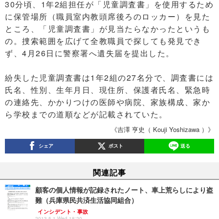
30分頃、1年2組担任が「児童調査書」を使用するため
に保管場所（職員室内教頭席後ろのロッカー）を見た
ところ、「児童調査書」が見当たらなかったというも
の。捜索範囲を広げて全教職員で探しても発見でき
ず、4月26日に警察署へ遺失届を提出した。
紛失した児童調査書は1年2組の27名分で、調査書には
氏名、性別、生年月日、現住所、保護者氏名、緊急時
の連絡先、かかりつけの医師や病院、家族構成、家か
ら学校までの道順などが記載されていた。
《吉澤 亨史（ Kouji Yoshizawa ）》
シェア
ポスト
送る
関連記事
顧客の個人情報が記録されたノート、車上荒らしにより盗
難（兵庫県民共済生活協同組合）
インシデント・事故
2013.5.1 Wed 18:20