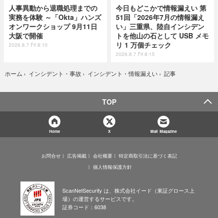
人事異動から退職処理までの
今日もどこかで情報漏えい 第
実務を体験 ～「Okta」ハンズ
51回「2026年7月の情報漏え
オンワークショップ 9月11日
い」三重県、陸自インシデン
大阪で開催
トを他山の石として USB メモ
リ 1 万個チェック
2026.8.7 Fri 8:10
2026.8.7 Fri 8:15
記事
ホーム
›
インシデント・事故
›
インシデント・情報漏えい
›
TOP
Home
X
Mail Magazine
お問合せ
広告掲載
会社概要
特定商取引法に基づく表記
個人情報保護方針
ScanNetSecurity は、株式会社イード（東証グロース上
場）の運営するサービスです。
証券コード：6038