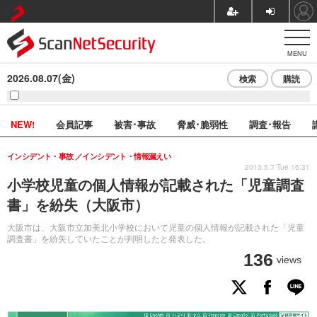
MENU
2026.08.07(金)
検索
購読
NEW!
会員記事
被害･事故
脅威･脆弱性
調査･報告
インシデント・事故
インシデント・情報漏えい
2013.5.7 Tue 16:31
小学校児童の個人情報が記載された「児童調査
書」を紛失（大阪市）
大阪市は、大阪市立加美北小学校において児童の個人情報が記載された「児童
調査書」を紛失していたことが判明したと発表した。
136
views