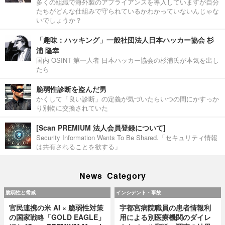
多くの組織で海外製のアプライアンスを導入していますが自分
たちがどんな仕組みで守られているかわかっていないんじゃな
いでしょうか？
「趣味：ハッキング」一般社団法人日本ハッカー協会 杉
浦 隆幸
国内 OSINT 第一人者 日本ハッカー協会の杉浦氏が本気を出し
たら
脆弱性診断を盗んだ男
かくして「良い診断」の定義が気づいたらいつの間にかすっか
り別物に交換されていた
[Scan PREMIUM 法人会員登録について]
Security Information Wants To Be Shared.「セキュリティ情報
は共有されることを欲する」
News Category
脆弱性と脅威
インシデント・事故
官民連携の米 AI × 脆弱性対策
宇都宮病院職員の患者情報利
の国家戦略「GOLD EAGLE」
用による別医療機関のダイレ