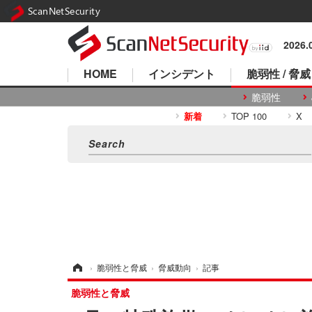
ScanNetSecurity
2026
HOME
インシデント
脆弱性 / 脅威
脆弱性
新着
TOP 100
X
ホーム
›
脆弱性と脅威
›
脅威動向
›
記事
脆弱性と脅威