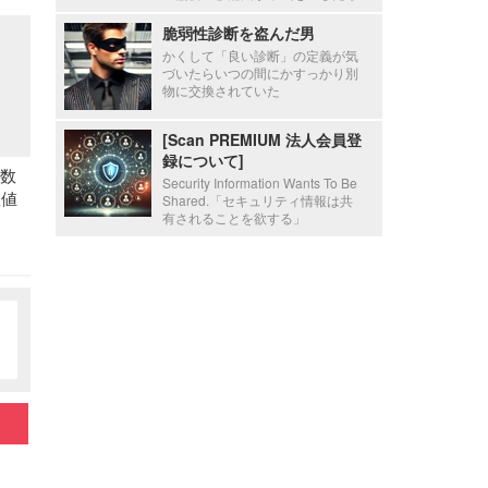
脆弱性診断を盗んだ男
かくして「良い診断」の定義が気
づいたらいつの間にかすっかり別
物に交換されていた
[Scan PREMIUM 法人会員登
録について]
件数
Security Information Wants To Be
数値
Shared.「セキュリティ情報は共
有されることを欲する」