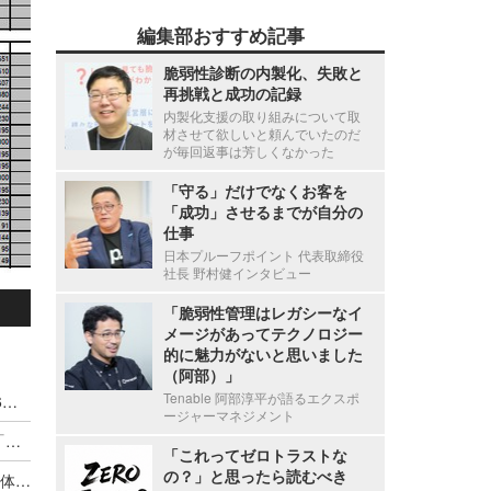
編集部おすすめ記事
脆弱性診断の内製化、失敗と
再挑戦と成功の記録
内製化支援の取り組みについて取
材させて欲しいと頼んでいたのだ
が毎回返事は芳しくなかった
「守る」だけでなくお客を
「成功」させるまでが自分の
仕事
日本プルーフポイント 代表取締役
社長 野村健インタビュー
「脆弱性管理はレガシーなイ
メージがあってテクノロジー
的に魅力がないと思いました
（阿部）」
Tenable 阿部淳平が語るエクスポ
令和8(2026)年上半期の特殊詐欺、被害総額1,816億円 ～ 投資詐欺（797.9億）やニセ警察詐欺（507.9億）など手口別被害額
ージャーマネジメント
NICT・総務省・警察庁、家庭用 IoT を悪用する「レジデンシャルプロキシ」のファクトシート公表
「これってゼロトラストな
の？」と思ったら読むべき
家庭用 IoT 機器を悪用したサイバー攻撃、官民一体で対策推進