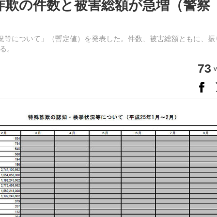
詐欺の件数と被害総額が急増（警察
状況等について」（暫定値）を発表した。件数、被害総額ともに、振
る。
73
v