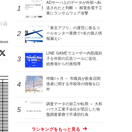
ADサーバ上のデータが外部へ転
送されたと判断 ～ 精電舎電子工
業にランサムウェア攻撃
り込
「東京アプリ」の運営に係るコ
ールセンター業務で1名の個人情
報漏えい
iews
LINE GAMEでユーザー内部識別
子を外部の広告ツールに送信、
総務省から行政指導
停職1ヶ月 ～ 市職員が飲食店関
係者に関する市税等の情報を口
外
調査データの加工や転用 ～ 大和
ハウス工業子会社が受託した地
盤調査業務で不適切行為
ランキングをもっと見る