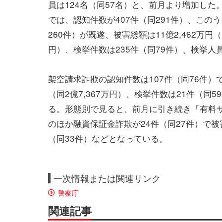
員は124名（同57名）と、前月より増加した
では、認知件数が407件（同291件）、このう
260件）が既遂、被害総額は11億2,462万円（同
円）、検挙件数は235件（同79件）、検挙人
架空請求詐欺の認知件数は107件（同76件）で
（同2億7,367万円）、検挙件数は21件（同
る。形態別で見ると、前月に引き続き「有料サ
のほか融資保証金詐欺が24件（同27件）で被害
（同33件）などとなっている。
一次情報または関連リンク
警察庁
関連記事