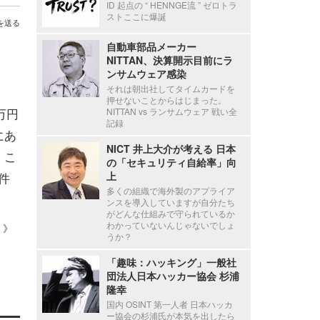
ID 起点の “ HENNGE流 ” ゼロトラ
ストここに爆誕
を送る
自動車部品メーカー
NITTAN、決算開示目前にラ
ンサムウェア感染
それは朝出社してタイムカードを
押せないことからはじまった。
万円
NITTAN vs ランサムウェア 戦い全
記録
にあ
NICT 井上大介が考える 日本
。こ
の「セキュリティ自給率」向
件
上
多くの組織で海外製のアプライア
ンスを導入していますが自分たち
がどんな仕組みで守られているか
わかっていないんじゃないでしょ
 ）》
うか？
「趣味：ハッキング」一般社
団法人日本ハッカー協会 杉浦
隆幸
国内 OSINT 第一人者 日本ハッカ
ー協会の杉浦氏が本気を出したら