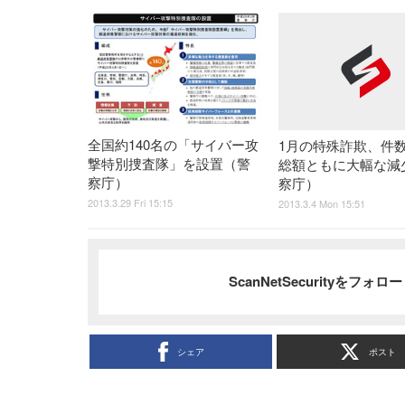
全国約140名の「サイバー攻
1月の特殊詐欺、件
撃特別捜査隊」を設置（警
総額ともに大幅な減
察庁）
察庁）
2013.3.29 Fri 15:15
2013.3.4 Mon 15:51
ScanNetSecurityをフォ
シェア
ポスト