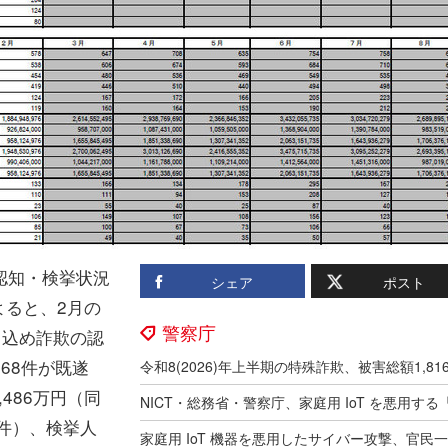
の認知・検挙状況
シェア
ポスト
よると、2月の
警察庁
り込め詐欺の認
568件が既遂
486万円（同
7件）、検挙人