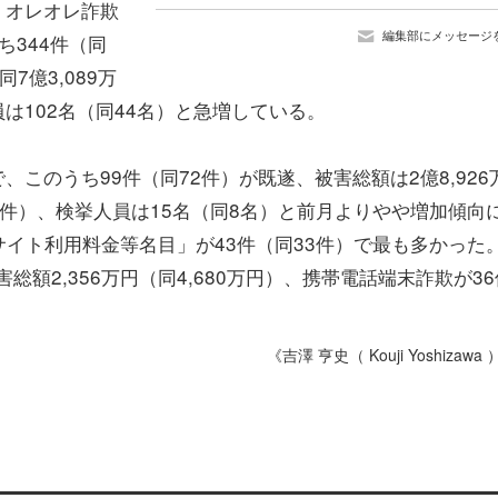
。オレオレ詐欺
編集部にメッセージ
ち344件（同
7億3,089万
員は102名（同44名）と急増している。
、このうち99件（同72件）が既遂、被害総額は2億8,926
59件）、検挙人員は15名（同8名）と前月よりやや増加傾向
イト利用料金等名目」が43件（同33件）で最も多かった
総額2,356万円（同4,680万円）、携帯電話端末詐欺が36
《吉澤 亨史（ Kouji Yoshizawa