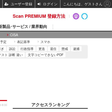
ユーザー登録
ログイン
こんにちは、ゲストさん
Scan PREMIUM 登録方法
 新製品･サービス / 業界動向
CISA
予定
表記基準
スマホ
稼ぎ
訴訟
行政指導
更迭
退任
懲戒
逮捕
テスト 診断 違い
文字コピーできないPDF
アクセスランキング
d 8:00