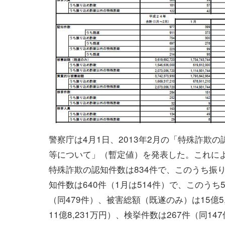
警察庁は4月1日、2013年2月の「特殊詐欺
等について」（暫定値）を発表した。これに
特殊詐欺の認知件数は834件で、このうち振
知件数は640件（1月は514件）で、このうち
（同479件）、被害総額（既遂のみ）は15億5,
11億8,231万円）、検挙件数は267件（同14