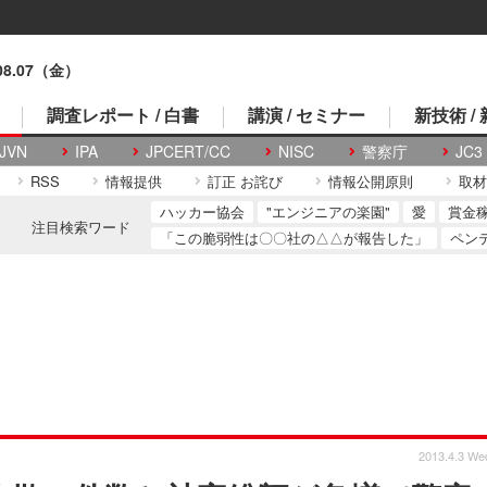
.08.07（金）
調査レポート / 白書
講演 / セミナー
新技術 /
JVN
IPA
JPCERT/CC
NISC
警察庁
JC3
RSS
情報提供
訂正 お詫び
情報公開原則
取材
ハッカー協会
"エンジニアの楽園"
愛
賞金
注目検索ワード
「この脆弱性は〇〇社の△△が報告した」
ペン
2013.4.3 We