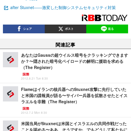
after Stuxnet――激変した制御システムセキュリティ対策
シェア
ポスト
送る
関連記事
あなたはGaussの超ウイルス暗号をクラッキングできます
か？〜隠された暗号化ペイロードの解明に援助を求める
（The Register）
国際
2012.8.21 Tue 8:30
Flameはイランの核兵器へのStuxnet攻撃に先行していた
と米国の諜報員が語る〜サイバー兵器を拡散させたとイス
ラエルを非難（The Register）
国際
2012.7.2 Mon 8:30
米国当局がStuxnetは米国とイスラエルの共同作戦だった
ことを認める〜ああ、そうですか、でもどうして私たちに