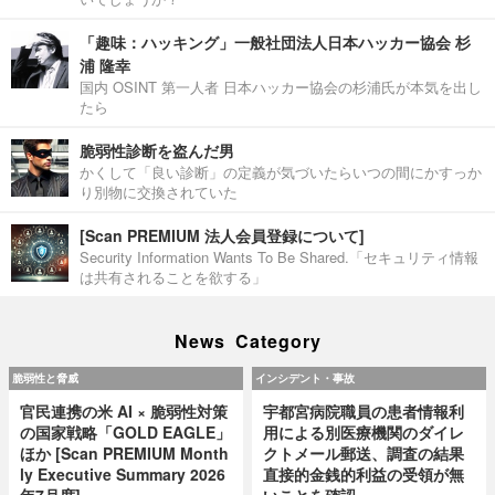
「趣味：ハッキング」一般社団法人日本ハッカー協会 杉
浦 隆幸
国内 OSINT 第一人者 日本ハッカー協会の杉浦氏が本気を出し
たら
脆弱性診断を盗んだ男
かくして「良い診断」の定義が気づいたらいつの間にかすっか
り別物に交換されていた
[Scan PREMIUM 法人会員登録について]
Security Information Wants To Be Shared.「セキュリティ情報
は共有されることを欲する」
News Category
脆弱性と脅威
インシデント・事故
官民連携の米 AI × 脆弱性対策
宇都宮病院職員の患者情報利
の国家戦略「GOLD EAGLE」
用による別医療機関のダイレ
ほか [Scan PREMIUM Month
クトメール郵送、調査の結果
ly Executive Summary 2026
直接的金銭的利益の受領が無
年7月度]
いことを確認