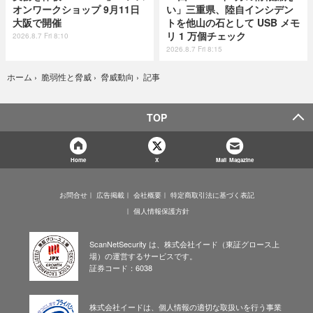
オンワークショップ 9月11日
い」三重県、陸自インシデン
大阪で開催
トを他山の石として USB メモ
リ 1 万個チェック
2026.8.7 Fri 8:10
2026.8.7 Fri 8:15
記事
ホーム
›
脆弱性と脅威
›
脅威動向
›
TOP
Home
X
Mail Magazine
お問合せ
広告掲載
会社概要
特定商取引法に基づく表記
個人情報保護方針
ScanNetSecurity は、株式会社イード（東証グロース上
場）の運営するサービスです。
証券コード：6038
株式会社イードは、個人情報の適切な取扱いを行う事業