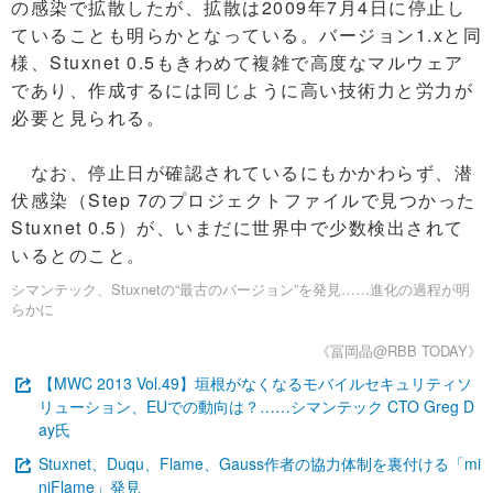
の感染で拡散したが、拡散は2009年7月4日に停止し
ていることも明らかとなっている。バージョン1.xと同
様、Stuxnet 0.5もきわめて複雑で高度なマルウェア
であり、作成するには同じように高い技術力と労力が
必要と見られる。
なお、停止日が確認されているにもかかわらず、潜
伏感染（Step 7のプロジェクトファイルで見つかった
Stuxnet 0.5）が、いまだに世界中で少数検出されて
いるとのこと。
シマンテック、Stuxnetの“最古のバージョン”を発見……進化の過程が明
らかに
《冨岡晶@RBB TODAY》
【MWC 2013 Vol.49】垣根がなくなるモバイルセキュリティソ
リューション、EUでの動向は？……シマンテック CTO Greg D
ay氏
Stuxnet、Duqu、Flame、Gauss作者の協力体制を裏付ける「mi
niFlame」発見