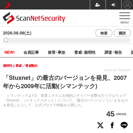
MENU
2026.08.08(土)
検索
購読
NEW!
会員記事
被害･事故
脅威･脆弱性
調査･報告
脆弱性と脅威
脅威動向
2013.3.5 Tue 8:00
「Stuxnet」の最古のバージョンを発見、2007
年から2009年に活動(シマンテック)
シマンテックは1日、産業システムを標的にサイバー攻撃を行うマルウェア
「Stuxnet」（スタックスネット）について、“最古のバージョン”といえるもの
を発見したとして、公式ブログで情報を公開した。
45
views