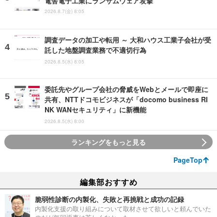
電舎電子工業にランサムウェア攻撃
2026.8.7(金) 8:05
調査データの加工や転用 ～ 大和ハウス工業子会社が受
託した地盤調査業務で不適切行為
2026.8.5(水) 8:05
委託先やグループ会社の脅威をWebとメールで即座に
共有、NTTドコモビジネスが「docomo business RI
NK WANセキュリティ」に新機能
2026.8.5(水) 8:00
ランキングをもっと見る
PageTop
編集部おすすめ
脆弱性診断の内製化、失敗と再挑戦と成功の記録
内製化支援の取り組みについて取材させて欲しいと頼んでいた