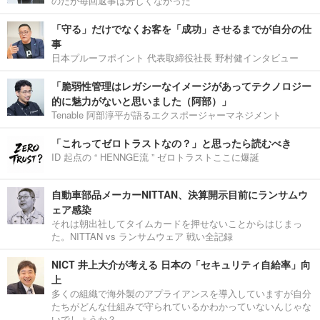
のだが毎回返事は芳しくなかった
「守る」だけでなくお客を「成功」させるまでが自分の仕
事
日本プルーフポイント 代表取締役社長 野村健インタビュー
「脆弱性管理はレガシーなイメージがあってテクノロジー
的に魅力がないと思いました（阿部）」
Tenable 阿部淳平が語るエクスポージャーマネジメント
「これってゼロトラストなの？」と思ったら読むべき
ID 起点の “ HENNGE流 ” ゼロトラストここに爆誕
自動車部品メーカーNITTAN、決算開示目前にランサムウ
ェア感染
それは朝出社してタイムカードを押せないことからはじまっ
た。NITTAN vs ランサムウェア 戦い全記録
NICT 井上大介が考える 日本の「セキュリティ自給率」向
上
多くの組織で海外製のアプライアンスを導入していますが自分
たちがどんな仕組みで守られているかわかっていないんじゃな
いでしょうか？