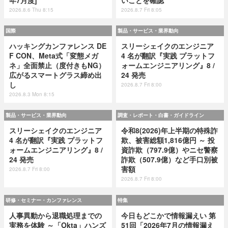
2026.8.6 Thu 8:15
2026.8.7 Fri 8:05
国際
製品・サービス・業界動向
ハッキングカンファレンス DE
スリーシェイクのエンジニア
F CON、Meta式「変態メガ
4 名が翻訳『実践 プラットフ
ネ」全面禁止（度付きもNG）
ォームエンジニアリング』8 /
広がるスマートグラス締め出
24 発売
し
2026.8.7 Fri 8:00
2026.8.3 Mon 8:15
製品・サービス・業界動向
調査・レポート・白書・ガイドライン
スリーシェイクのエンジニア
令和8(2026)年上半期の特殊詐
4 名が翻訳『実践 プラットフ
欺、被害総額1,816億円 ～ 投
ォームエンジニアリング』8 /
資詐欺（797.9億）やニセ警察
24 発売
詐欺（507.9億）など手口別被
害額
2026.8.7 Fri 8:00
2026.8.7 Fri 8:00
研修・セミナー・カンファレンス
特集
人事異動から退職処理までの
今日もどこかで情報漏えい 第
実務を体験 ～「Okta」ハンズ
51回「2026年7月の情報漏え