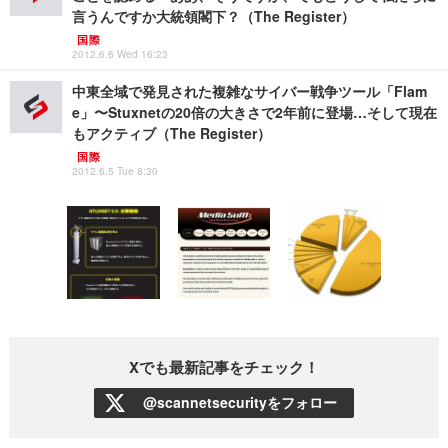
言うんですか大統領閣下？（The Register）
国際
2012.6.6 Wed 16:23
中東全域で発見された複雑なサイバー戦争ツール「Flam
e」〜Stuxnetの20倍の大きさで2年前に登場…そして現在
もアクティブ（The Register）
国際
2012.6.5 Tue 8:30
Xでも最新記事をチェック！
@scannetsecurityをフォロー