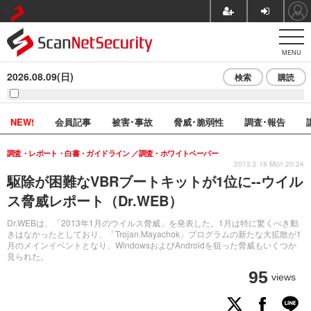
MENU
2026.08.09(日)
検索
購読
NEW!
会員記事
被害･事故
脅威･脆弱性
調査･報告
調査・レポート・白書・ガイドライン
調査・ホワイトペーパー
2013.2.18 Mon 20:24
駆除が困難なVBRブートキットが1位に--ウイル
ス脅威レポート（Dr.WEB）
Dr.WEBは、「2013年1月のウイルス脅威」を発表した。1月は特に驚くべき動
きはなかったとしており、「Trojan.Mayachok」プログラムの新たな大拡散が1
月のメインイベントとなり、WindowsおよびAndroidを狙った脅威もいくつか
見られた。
95
views