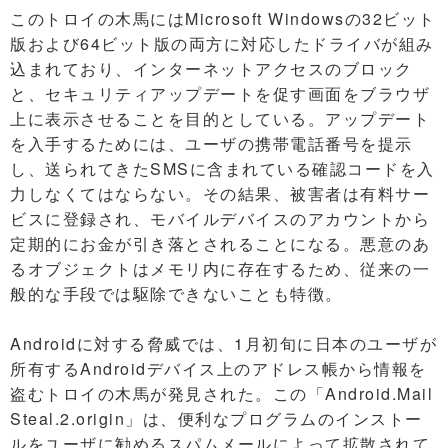
このトロイの木馬にはMicrosoft Windowsの32ビット
版および64ビット版の両方に対応したドライバが組み
込まれており、インターネットアクセスのブロック
と、セキュリティアップデートを促す画面をブラウザ
上に表示させることを目的としている。アップデート
を入手するためには、ユーザの携帯電話番号を提示
し、送られてきたSMSに含まれている確認コードを入
力しなくてはならない。その結果、被害者は有料サー
ビスに登録され、モバイルデバイスのアカウントから
定期的にお金が引き落とされることになる。悪意のあ
るオブジェクトはメモリ内に存在するため、従来の一
般的な手段では駆除できないことも特徴。
Androidに対する脅威では、1月初旬に日本のユーザが
所有するAndroidデバイス上のアドレス帳から情報を
盗むトロイの木馬が発見された。この「Android.Mail
Steal.2.origin」は、便利なプログラムのインストー
ルをユーザに勧めるスパムメールによって拡散されて