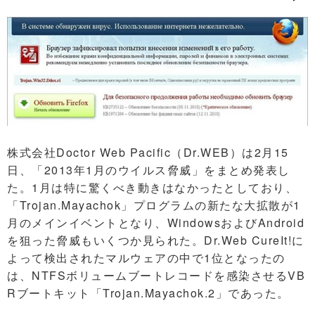
株式会社Doctor Web Pacific（Dr.WEB）は2月15
日、「2013年1月のウイルス脅威」をまとめ発表し
た。1月は特に驚くべき動きはなかったとしており、
「Trojan.Mayachok」プログラムの新たな大拡散が1
月のメインイベントとなり、WindowsおよびAndroid
を狙った脅威もいくつか見られた。Dr.Web CureIt!に
よって検出されたマルウェアの中で1位となったの
は、NTFSボリュームブートレコードを感染させるVB
Rブートキット「Trojan.Mayachok.2」であった。