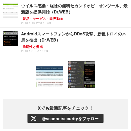
ウイルス感染・駆除の無料セカンドオピニオンツール、最
新版を提供開始（Dr.WEB）
製品・サービス・業界動向
2013.1.16 Wed 18:59
AndroidスマートフォンからDDoS攻撃、新種トロイの木
馬を検出（Dr.WEB）
脆弱性と脅威
2013.1.8 Tue 15:23
Xでも最新記事をチェック！
@scannetsecurityをフォロー