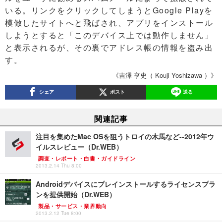
いる。リンクをクリックしてしまうとGoogle Playを
模倣したサイトへと飛ばされ、アプリをインストール
しようとすると「このデバイス上では動作しません」
と表示されるが、その裏でアドレス帳の情報を盗み出
す。
《吉澤 亨史（ Kouji Yoshizawa ）》
シェア
ポスト
送る
関連記事
注目を集めたMac OSを狙うトロイの木馬など--2012年ウ
イルスレビュー（Dr.WEB）
調査・レポート・白書・ガイドライン
2013.2.14 Thu 8:00
Androidデバイスにプレインストールするライセンスプラ
ンを提供開始（Dr.WEB）
製品・サービス・業界動向
2013.2.12 Tue 8:00