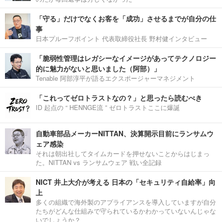
「守る」だけでなくお客を「成功」させるまでが自分の仕
事
日本プルーフポイント 代表取締役社長 野村健インタビュー
「脆弱性管理はレガシーなイメージがあってテクノロジー
的に魅力がないと思いました（阿部）」
Tenable 阿部淳平が語るエクスポージャーマネジメント
「これってゼロトラストなの？」と思ったら読むべき
ID 起点の “ HENNGE流 ” ゼロトラストここに爆誕
自動車部品メーカーNITTAN、決算開示目前にランサムウ
ェア感染
それは朝出社してタイムカードを押せないことからはじまっ
た。NITTAN vs ランサムウェア 戦い全記録
NICT 井上大介が考える 日本の「セキュリティ自給率」向
上
多くの組織で海外製のアプライアンスを導入していますが自分
たちがどんな仕組みで守られているかわかっていないんじゃな
いでしょうか？