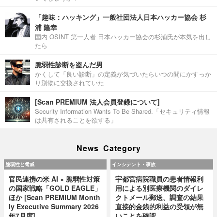
「趣味：ハッキング」一般社団法人日本ハッカー協会 杉
浦 隆幸
国内 OSINT 第一人者 日本ハッカー協会の杉浦氏が本気を出し
たら
脆弱性診断を盗んだ男
かくして「良い診断」の定義が気づいたらいつの間にかすっか
り別物に交換されていた
[Scan PREMIUM 法人会員登録について]
Security Information Wants To Be Shared.「セキュリティ情報
は共有されることを欲する」
News Category
脆弱性と脅威
インシデント・事故
官民連携の米 AI × 脆弱性対策
宇都宮病院職員の患者情報利
の国家戦略「GOLD EAGLE」
用による別医療機関のダイレ
ほか [Scan PREMIUM Month
クトメール郵送、調査の結果
ly Executive Summary 2026
直接的金銭的利益の受領が無
年7月度]
いことを確認