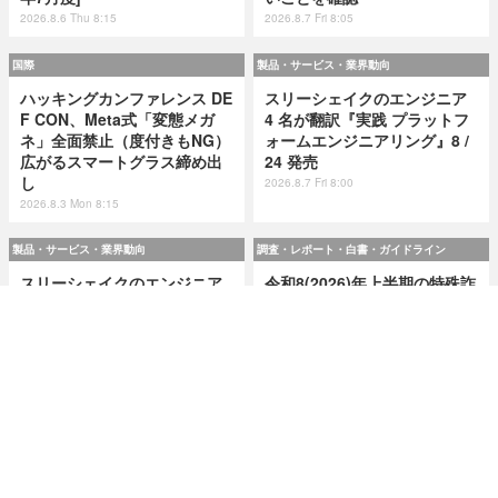
2026.8.6 Thu 8:15
2026.8.7 Fri 8:05
国際
製品・サービス・業界動向
ハッキングカンファレンス DE
スリーシェイクのエンジニア
F CON、Meta式「変態メガ
4 名が翻訳『実践 プラットフ
ネ」全面禁止（度付きもNG）
ォームエンジニアリング』8 /
広がるスマートグラス締め出
24 発売
し
2026.8.7 Fri 8:00
2026.8.3 Mon 8:15
製品・サービス・業界動向
調査・レポート・白書・ガイドライン
スリーシェイクのエンジニア
令和8(2026)年上半期の特殊詐
4 名が翻訳『実践 プラットフ
欺、被害総額1,816億円 ～ 投
ォームエンジニアリング』8 /
資詐欺（797.9億）やニセ警察
24 発売
詐欺（507.9億）など手口別被
害額
2026.8.7 Fri 8:00
2026.8.7 Fri 8:00
研修・セミナー・カンファレンス
特集
人事異動から退職処理までの
今日もどこかで情報漏えい 第
実務を体験 ～「Okta」ハンズ
51回「2026年7月の情報漏え