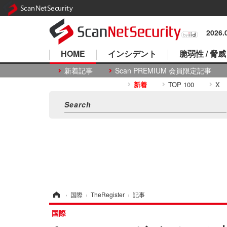
ScanNetSecurity
2026
HOME
インシデント
脆弱性 / 脅威
新着記事
Scan PREMIUM 会員限定記事
新着
TOP 100
X
ホーム
›
国際
›
TheRegister
›
記事
国際