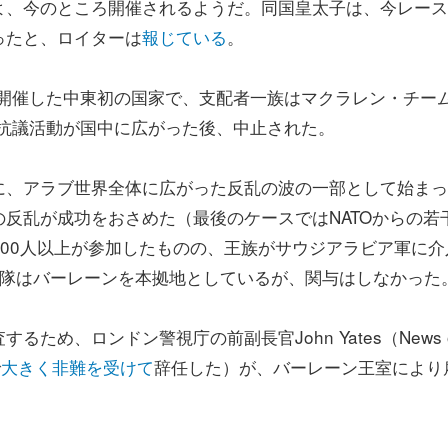
よ、今のところ開催されるようだ。同国皇太子は、今レース
ったと、ロイターは
報じている
。
レースを開催した中東初の国家で、支配者一族はマクラレン・チー
、抗議活動が国中に広がった後、中止された。
に、アラブ世界全体に広がった反乱の波の一部として始まっ
反乱が成功をおさめた（最後のケースではNATOからの若
000人以上が参加したものの、王族がサウジアラビア軍に介
艦隊はバーレーンを本拠地としているが、関与はしなかった
るため、ロンドン警視庁の前副長官John Yates（
News 
で
大きく非難を受けて
辞任した）が、バーレーン王室により