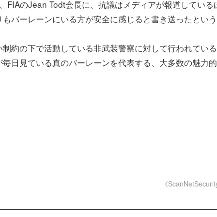
め、FIAのJean Todt会長に、抗議はメディアが報道している
りもバーレーンにいる方が安全に感じると書き送ったという
い制約の下で活動している非武装警察に対して行われている
が毎日見ている真のバーレーンを代表する、大多数の魅力的
《ScanNetSecuri