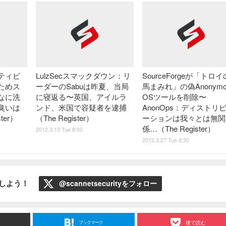
クティビ
LulzSecスマックダウン：リ
SourceForgeが「トロ
ためス
ーダーのSabuは昨夏、当局
馬まみれ」の偽Anonymo
なに洗
に寝返る〜英国、アイルラ
OSツールを削除〜
臭いは
ンド、米国で容疑者を逮捕
AnonOps：ディストリ
ter）
（The Register）
ーションは我々とは無関
係…（The Register）
2012.3.13 Tue 8:00
2012.3.27 Tue 8:30
ローしよう！
@scannetsecurityをフォロー
ブックマーク
後で読む