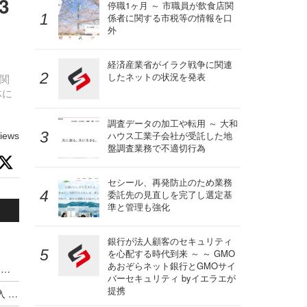
3
停職1ヶ月 ～ 市職員が飲食店関
係者に関する市税等の情報を口
外
経済産業省がイラク戦争に関連
したネットの状況を発表
害関
体に
調査データの加工や転用 ～ 大和
ハウス工業子会社が受託した地
iews
盤調査業務で不適切行為
セシール、再発防止のため業務
委託先の見直しを完了し選定基
準と管理も強化
銀行が法人顧客のセキュリティ
を心配する時代到来 ～ ～ GMO
あおぞらネット銀行とGMOサイ
ハッキングカンファレンス DEF CON、Meta式「変態メガネ」全面禁止（度付きもNG）広がるスマートグラス締め出し
バーセキュリティ byイエラエが
提携
Google がサイバー犯罪集団の独自分類体系を導入 ～ Microsoft と CrowdStrike が推進した業界統一規則はいずこへ