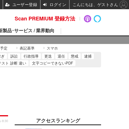
ユーザー登録
ログイン
こんにちは、ゲストさん
Scan PREMIUM 登録方法
 新製品･サービス / 業界動向
予定
表記基準
スマホ
稼ぎ
訴訟
行政指導
更迭
退任
懲戒
逮捕
テスト 診断 違い
文字コピーできないPDF
アクセスランキング
u 8:30