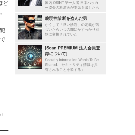
ほど
国内 OSINT 第一人者 日本ハッカ
ー協会の杉浦氏が本気を出したら
。
脆弱性診断を盗んだ男
かくして「良い診断」の定義が気
犯
づいたらいつの間にかすっかり別
物に交換されていた
で
[Scan PREMIUM 法人会員登
録について]
Security Information Wants To Be
Shared.「セキュリティ情報は共
有されることを欲する」
ty》