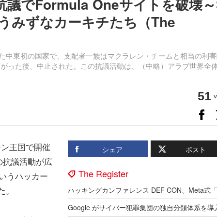
抗議でFormula Oneサイトを破壊～
うみずなカーキチたち（The
を開催した中東初の国家で、支配者一族はマクラレン・チームと相当の利
に広がった後、中止された。この抗議活動は、（中略）アラブ世界全
51
v
ーン王国で開催
シェア
ポスト
の抗議活動が広
The Register
というハッカー
した。