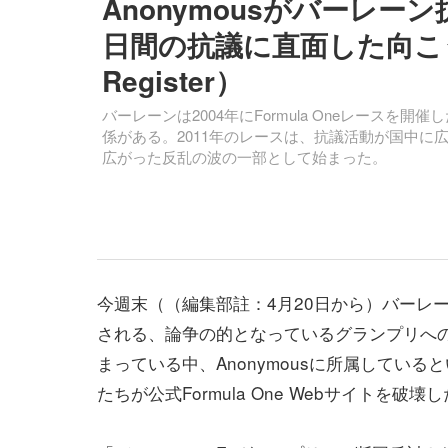
Anonymousがバーレーン
日間の抗議に直面した向こ
Register）
バーレーンは2004年にFormula Oneレース
係がある。2011年のレースは、抗議活動が国中
広がった反乱の波の一部として始まった。
今週末（（編集部註：4月20日から）バーレ
される、論争の的となっているグランプリへ
まっている中、Anonymousに所属している
たちが公式Formula One Webサイトを破壊