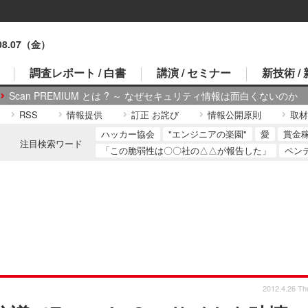
.08.07（金）
調査レポート / 白書
講演 / セミナー
新技術 /
Scan PREMIUM とは ? ～ なぜセキュリティ情報は面白くないのか
RSS
情報提供
訂正 お詫び
情報公開原則
取材
ハッカー協会
"エンジニアの楽園"
愛
賞金
注目検索ワード
「この脆弱性は〇〇社の△△が報告した」
ペン
2012.4.26 Th