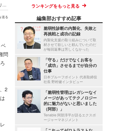
最低賃金実現に並ぶ歴史的改革か ～ オーストラリア首相が AI 企業に消費する以上の発電とコンテンツ盗用停止を突きつける
ランキングをもっと見る
編集部おすすめ記事
を送る
脆弱性診断の内製化、失敗と
再挑戦と成功の記録
内製化支援の取り組みについて取
イベ
材させて欲しいと頼んでいたのだ
が毎回返事は芳しくなかった
権問
「守る」だけでなくお客を
ろ
「成功」させるまでが自分の
仕事
日本プルーフポイント 代表取締役
社長 野村健インタビュー
、2
「脆弱性管理はレガシーなイ
は
メージがあってテクノロジー
的に魅力がないと思いました
（阿部）」
Tenable 阿部淳平が語るエクスポ
ージャーマネジメント
レ
「これってゼロトラストな