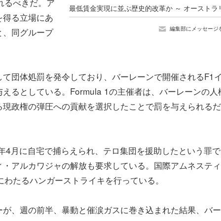
れるべきだ。ア
を得る立場にあ
編集部にメッセージ
と、同グループ
て団体処罰を発令しており、バーレーンで開催されるF1
るとしている。Formula 1の主催者は、バーレーンの人
る現政権の弾圧への貢献を選択したことで罰を与えられるだ
1年4月に自宅で捕らえられ、テロ集団を援助したという罪で
ィ・アルカワジャの解放も要求している。国際アムネスティ
にわたるハンガーストライキを行っている。
ーが、週の前半、暴動と催涙ガスに巻き込まれた結果、バー