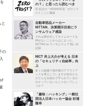
を
の？」と思ったら読むべき
ID 起点の “ HENNGE流 ” ゼロトラ
ストここに爆誕
ムと
自動車部品メーカー
NITTAN、決算開示目前にラ
ンサムウェア感染
それは朝出社してタイムカードを
押せないことからはじまった。
NITTAN vs ランサムウェア 戦い全
記録
干の
NICT 井上大介が考える 日本
入
の「セキュリティ自給率」向
。
上
多くの組織で海外製のアプライア
ンスを導入していますが自分たち
がどんな仕組みで守られているか
of
わかっていないんじゃないでしょ
うか？
雇
「趣味：ハッキング」一般社
団法人日本ハッカー協会 杉浦
隆幸