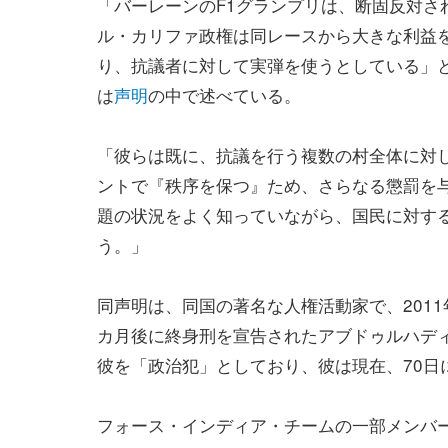
「バーレーンのF1グランプリは、断固反対さ
ル・カリファ政権は同レースから大きな利益
り、抗議者に対して実弾を使うとしている」
は
声明
の中で述べている。
「彼らは既に、抗議を行う複数の村全体に対し
ントで『秩序を保つ』ため、さらなる懲罰を与え
題の状況をよく知っていながら、国民に対す
う。」
同声明は、同国の著名な人権活動家で、201
カ月後に終身刑を宣告されたアブドゥルハデ
彼を「政治犯」としており、彼は現在、70日
フォース・インディア・チームの一部メンバ