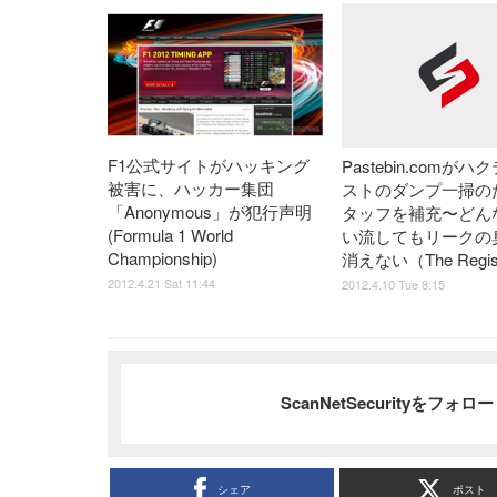
F1公式サイトがハッキング
Pastebin.comがハ
被害に、ハッカー集団
ストのダンプ一掃の
「Anonymous」が犯行声明
タッフを補充〜どん
(Formula 1 World
い流してもリークの
Championship)
消えない（The Regis
2012.4.21 Sat 11:44
2012.4.10 Tue 8:15
ScanNetSecurityをフォ
シェア
ポスト