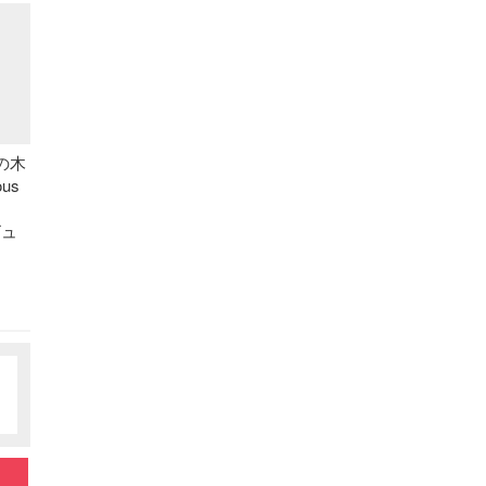
イの木
us
ビュ