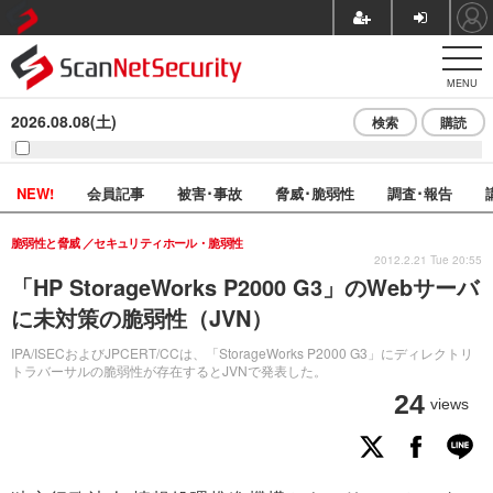
MENU
2026.08.08(土)
検索
購読
NEW!
会員記事
被害･事故
脅威･脆弱性
調査･報告
脆弱性と脅威
セキュリティホール・脆弱性
2012.2.21 Tue 20:55
「HP StorageWorks P2000 G3」のWebサーバ
に未対策の脆弱性（JVN）
IPA/ISECおよびJPCERT/CCは、「StorageWorks P2000 G3」にディレクトリ
トラバーサルの脆弱性が存在するとJVNで発表した。
24
views