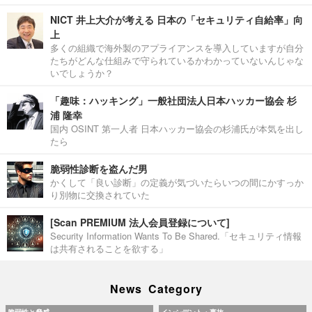
NICT 井上大介が考える 日本の「セキュリティ自給率」向
上
多くの組織で海外製のアプライアンスを導入していますが自分
たちがどんな仕組みで守られているかわかっていないんじゃな
いでしょうか？
「趣味：ハッキング」一般社団法人日本ハッカー協会 杉
浦 隆幸
国内 OSINT 第一人者 日本ハッカー協会の杉浦氏が本気を出し
たら
脆弱性診断を盗んだ男
かくして「良い診断」の定義が気づいたらいつの間にかすっか
り別物に交換されていた
[Scan PREMIUM 法人会員登録について]
Security Information Wants To Be Shared.「セキュリティ情報
は共有されることを欲する」
News Category