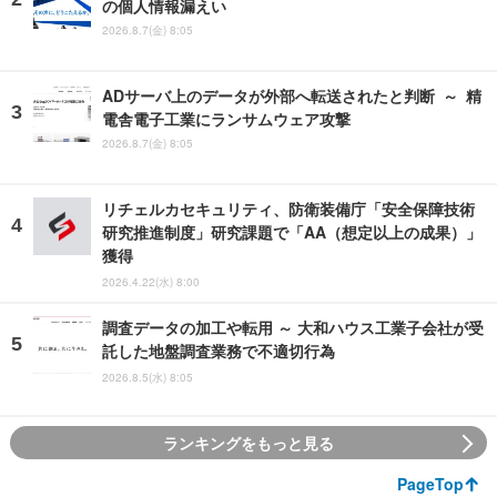
の個人情報漏えい
2026.8.7(金) 8:05
ADサーバ上のデータが外部へ転送されたと判断 ～ 精
電舎電子工業にランサムウェア攻撃
2026.8.7(金) 8:05
リチェルカセキュリティ、防衛装備庁「安全保障技術
研究推進制度」研究課題で「AA（想定以上の成果）」
獲得
2026.4.22(水) 8:00
調査データの加工や転用 ～ 大和ハウス工業子会社が受
託した地盤調査業務で不適切行為
2026.8.5(水) 8:05
ランキングをもっと見る
PageTop