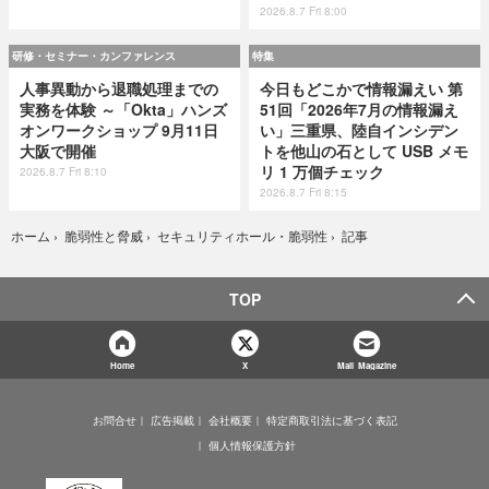
2026.8.7 Fri 8:00
研修・セミナー・カンファレンス
特集
人事異動から退職処理までの
今日もどこかで情報漏えい 第
実務を体験 ～「Okta」ハンズ
51回「2026年7月の情報漏え
オンワークショップ 9月11日
い」三重県、陸自インシデン
大阪で開催
トを他山の石として USB メモ
リ 1 万個チェック
2026.8.7 Fri 8:10
2026.8.7 Fri 8:15
記事
ホーム
›
脆弱性と脅威
›
セキュリティホール・脆弱性
›
TOP
Home
X
Mail Magazine
お問合せ
広告掲載
会社概要
特定商取引法に基づく表記
個人情報保護方針