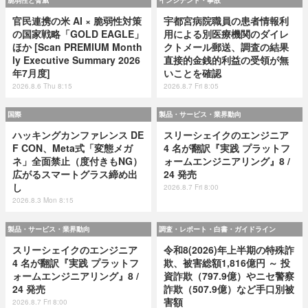
脆弱性と脅威
インシデント・事故
官民連携の米 AI × 脆弱性対策
宇都宮病院職員の患者情報利
の国家戦略「GOLD EAGLE」
用による別医療機関のダイレ
ほか [Scan PREMIUM Month
クトメール郵送、調査の結果
ly Executive Summary 2026
直接的金銭的利益の受領が無
年7月度]
いことを確認
2026.8.6 Thu 8:15
2026.8.7 Fri 8:05
国際
製品・サービス・業界動向
ハッキングカンファレンス DE
スリーシェイクのエンジニア
F CON、Meta式「変態メガ
4 名が翻訳『実践 プラットフ
ネ」全面禁止（度付きもNG）
ォームエンジニアリング』8 /
広がるスマートグラス締め出
24 発売
し
2026.8.7 Fri 8:00
2026.8.3 Mon 8:15
製品・サービス・業界動向
調査・レポート・白書・ガイドライン
スリーシェイクのエンジニア
令和8(2026)年上半期の特殊詐
4 名が翻訳『実践 プラットフ
欺、被害総額1,816億円 ～ 投
ォームエンジニアリング』8 /
資詐欺（797.9億）やニセ警察
24 発売
詐欺（507.9億）など手口別被
害額
2026.8.7 Fri 8:00