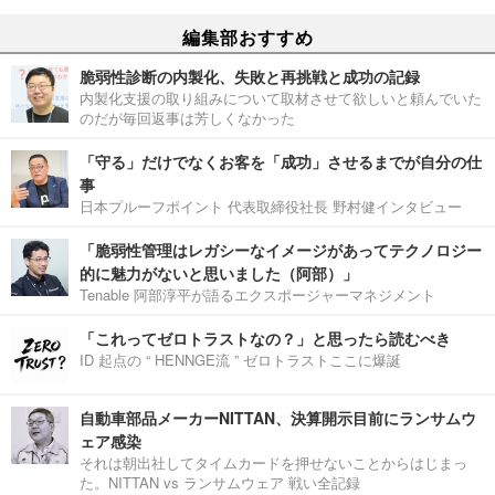
編集部おすすめ
脆弱性診断の内製化、失敗と再挑戦と成功の記録
内製化支援の取り組みについて取材させて欲しいと頼んでいた
のだが毎回返事は芳しくなかった
「守る」だけでなくお客を「成功」させるまでが自分の仕
事
日本プルーフポイント 代表取締役社長 野村健インタビュー
「脆弱性管理はレガシーなイメージがあってテクノロジー
的に魅力がないと思いました（阿部）」
Tenable 阿部淳平が語るエクスポージャーマネジメント
「これってゼロトラストなの？」と思ったら読むべき
ID 起点の “ HENNGE流 ” ゼロトラストここに爆誕
自動車部品メーカーNITTAN、決算開示目前にランサムウ
ェア感染
それは朝出社してタイムカードを押せないことからはじまっ
た。NITTAN vs ランサムウェア 戦い全記録