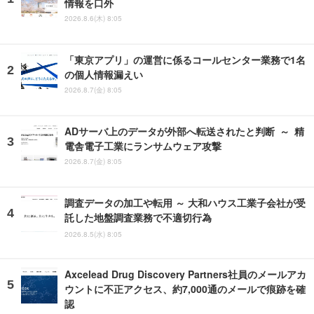
情報を口外
2026.8.6(木) 8:05
「東京アプリ」の運営に係るコールセンター業務で1名
の個人情報漏えい
2026.8.7(金) 8:05
ADサーバ上のデータが外部へ転送されたと判断 ～ 精
電舎電子工業にランサムウェア攻撃
2026.8.7(金) 8:05
調査データの加工や転用 ～ 大和ハウス工業子会社が受
託した地盤調査業務で不適切行為
2026.8.5(水) 8:05
Axcelead Drug Discovery Partners社員のメールアカ
ウントに不正アクセス、約7,000通のメールで痕跡を確
認