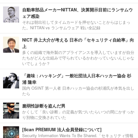
自動車部品メーカーNITTAN、決算開示目前にランサムウ
ェア感染
それは朝出社してタイムカードを押せないことからはじまっ
た。NITTAN vs ランサムウェア 戦い全記録
NICT 井上大介が考える 日本の「セキュリティ自給率」向
上
多くの組織で海外製のアプライアンスを導入していますが自分
たちがどんな仕組みで守られているかわかっていないんじゃな
いでしょうか？
「趣味：ハッキング」一般社団法人日本ハッカー協会 杉
浦 隆幸
国内 OSINT 第一人者 日本ハッカー協会の杉浦氏が本気を出し
たら
脆弱性診断を盗んだ男
かくして「良い診断」の定義が気づいたらいつの間にかすっか
り別物に交換されていた
[Scan PREMIUM 法人会員登録について]
Security Information Wants To Be Shared.「セキュリティ情報