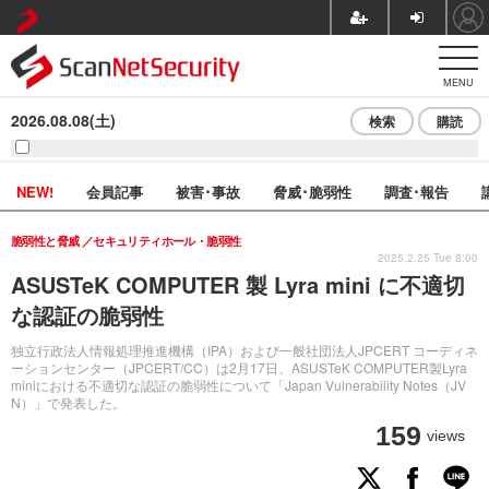
MENU
2026.08.08(土)
検索
購読
NEW!
会員記事
被害･事故
脅威･脆弱性
調査･報告
脆弱性と脅威
セキュリティホール・脆弱性
2025.2.25 Tue 8:00
ASUSTeK COMPUTER 製 Lyra mini に不適切
な認証の脆弱性
独立行政法人情報処理推進機構（IPA）および一般社団法人JPCERT コーディネ
ーションセンター（JPCERT/CC）は2月17日、ASUSTeK COMPUTER製Lyra
miniにおける不適切な認証の脆弱性について「Japan Vulnerability Notes（JV
N）」で発表した。
159
views