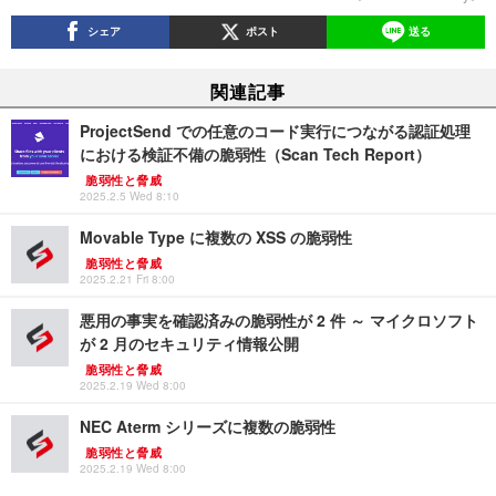
シェア
ポスト
送る
関連記事
ProjectSend での任意のコード実行につながる認証処理
における検証不備の脆弱性（Scan Tech Report）
脆弱性と脅威
2025.2.5 Wed 8:10
Movable Type に複数の XSS の脆弱性
脆弱性と脅威
2025.2.21 Fri 8:00
悪用の事実を確認済みの脆弱性が 2 件 ～ マイクロソフト
が 2 月のセキュリティ情報公開
脆弱性と脅威
2025.2.19 Wed 8:00
NEC Aterm シリーズに複数の脆弱性
脆弱性と脅威
2025.2.19 Wed 8:00