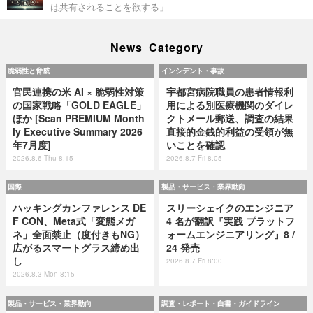
は共有されることを欲する」
News Category
脆弱性と脅威
インシデント・事故
官民連携の米 AI × 脆弱性対策
宇都宮病院職員の患者情報利
の国家戦略「GOLD EAGLE」
用による別医療機関のダイレ
ほか [Scan PREMIUM Month
クトメール郵送、調査の結果
ly Executive Summary 2026
直接的金銭的利益の受領が無
年7月度]
いことを確認
2026.8.6 Thu 8:15
2026.8.7 Fri 8:05
国際
製品・サービス・業界動向
ハッキングカンファレンス DE
スリーシェイクのエンジニア
F CON、Meta式「変態メガ
4 名が翻訳『実践 プラットフ
ネ」全面禁止（度付きもNG）
ォームエンジニアリング』8 /
広がるスマートグラス締め出
24 発売
し
2026.8.7 Fri 8:00
2026.8.3 Mon 8:15
製品・サービス・業界動向
調査・レポート・白書・ガイドライン