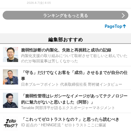
2026.8.7(金) 8:05
ランキングをもっと見る
PageTop
編集部おすすめ
脆弱性診断の内製化、失敗と再挑戦と成功の記録
内製化支援の取り組みについて取材させて欲しいと頼んでいた
のだが毎回返事は芳しくなかった
「守る」だけでなくお客を「成功」させるまでが自分の仕
事
日本プルーフポイント 代表取締役社長 野村健インタビュー
「脆弱性管理はレガシーなイメージがあってテクノロジー
的に魅力がないと思いました（阿部）」
Tenable 阿部淳平が語るエクスポージャーマネジメント
「これってゼロトラストなの？」と思ったら読むべき
ID 起点の “ HENNGE流 ” ゼロトラストここに爆誕