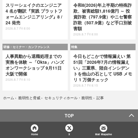
スリーシェイクのエンジニア
令和8(2026)年上半期の特殊詐
4 名が翻訳『実践 プラットフ
欺、被害総額1,816億円 ～ 投
ォームエンジニアリング』8 /
資詐欺（797.9億）やニセ警察
24 発売
詐欺（507.9億）など手口別被
害額
2026.8.7 Fri 8:00
2026.8.7 Fri 8:00
研修・セミナー・カンファレンス
特集
人事異動から退職処理までの
今日もどこかで情報漏えい 第
実務を体験 ～「Okta」ハンズ
51回「2026年7月の情報漏え
オンワークショップ 9月11日
い」三重県、陸自インシデン
大阪で開催
トを他山の石として USB メモ
リ 1 万個チェック
2026.8.7 Fri 8:10
2026.8.7 Fri 8:15
記事
ホーム
›
脆弱性と脅威
›
セキュリティホール・脆弱性
›
TOP
Home
X
Mail Magazine