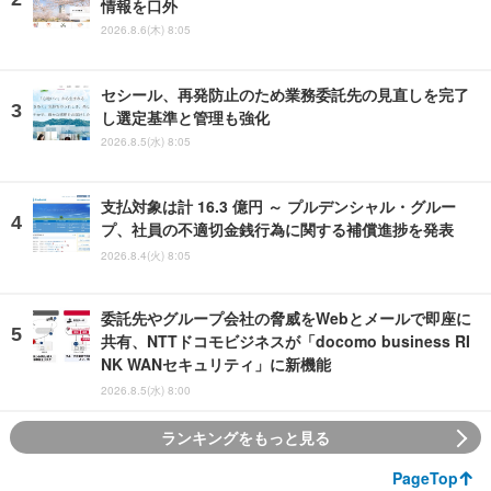
情報を口外
2026.8.6(木) 8:05
セシール、再発防止のため業務委託先の見直しを完了
し選定基準と管理も強化
2026.8.5(水) 8:05
支払対象は計 16.3 億円 ～ プルデンシャル・グルー
プ、社員の不適切金銭行為に関する補償進捗を発表
2026.8.4(火) 8:05
委託先やグループ会社の脅威をWebとメールで即座に
共有、NTTドコモビジネスが「docomo business RI
NK WANセキュリティ」に新機能
2026.8.5(水) 8:00
ランキングをもっと見る
PageTop