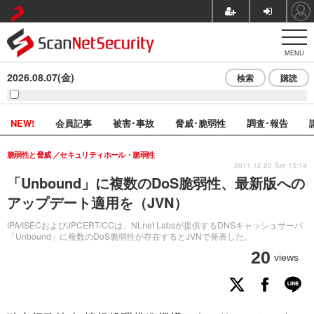
MENU
2026.08.07(金)
検索
購読
NEW!
会員記事
被害･事故
脅威･脆弱性
調査･報告
脆弱性と脅威
セキュリティホール・脆弱性
2011.12.20 Tue 15:14
「Unbound」に複数のDoS脆弱性、最新版への
アップデート適用を（JVN）
IPA/ISECおよびJPCERT/CCは、NLnet Labsが提供するDNSキャッシュサーバ
「Unbound」に複数のDoS脆弱性が存在するとJVNで発表した。
20
views