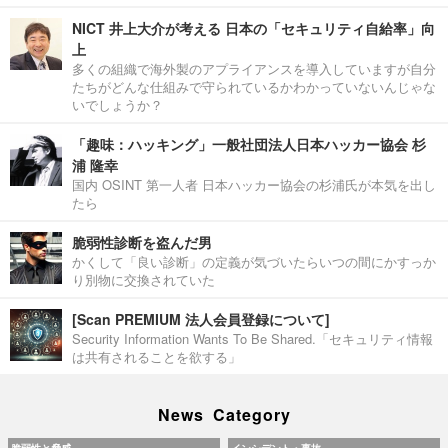
NICT 井上大介が考える 日本の「セキュリティ自給率」向
上
多くの組織で海外製のアプライアンスを導入していますが自分
たちがどんな仕組みで守られているかわかっていないんじゃな
いでしょうか？
「趣味：ハッキング」一般社団法人日本ハッカー協会 杉
浦 隆幸
国内 OSINT 第一人者 日本ハッカー協会の杉浦氏が本気を出し
たら
脆弱性診断を盗んだ男
かくして「良い診断」の定義が気づいたらいつの間にかすっか
り別物に交換されていた
[Scan PREMIUM 法人会員登録について]
Security Information Wants To Be Shared.「セキュリティ情報
は共有されることを欲する」
News Category