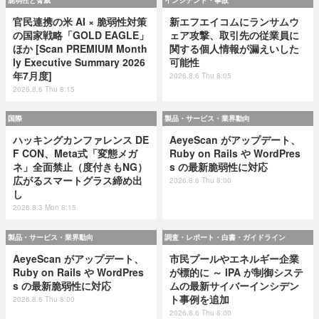
脆弱性と脅威
インシデント・事故
官民連携の米 AI × 脆弱性対策
新エフエイコムにランサムウ
の国家戦略「GOLD EAGLE」
ェア攻撃、取引先の従業員に
ほか [Scan PREMIUM Month
関する個人情報が漏えいした
ly Executive Summary 2026
可能性
年7月度]
2026.8.6 Thu 8:05
2026.8.6 Thu 8:15
国際
製品・サービス・業界動向
ハッキングカンファレンス DE
AeyeScan がアップデート、
F CON、Meta式「変態メガ
Ruby on Rails や WordPres
ネ」全面禁止（度付きもNG）
s の最新脆弱性に対応
広がるスマートグラス締め出
2026.8.6 Thu 8:00
し
2026.8.3 Mon 8:15
製品・サービス・業界動向
調査・レポート・白書・ガイドライン
AeyeScan がアップデート、
市民プールやエネルギー企業
Ruby on Rails や WordPres
が標的に ～ IPA が制御システ
s の最新脆弱性に対応
ムの最新サイバーインシデン
ト事例を追加
2026.8.6 Thu 8:00
2026.8.6 Thu 8:00