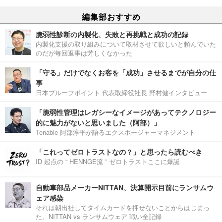
編集部おすすめ
脆弱性診断の内製化、失敗と再挑戦と成功の記録
内製化支援の取り組みについて取材させて欲しいと頼んでいた
のだが毎回返事は芳しくなかった
「守る」だけでなくお客を「成功」させるまでが自分の仕
事
日本プルーフポイント 代表取締役社長 野村健インタビュー
「脆弱性管理はレガシーなイメージがあってテクノロジー
的に魅力がないと思いました（阿部）」
Tenable 阿部淳平が語るエクスポージャーマネジメント
「これってゼロトラストなの？」と思ったら読むべき
ID 起点の “ HENNGE流 ” ゼロトラストここに爆誕
自動車部品メーカーNITTAN、決算開示目前にランサムウ
ェア感染
それは朝出社してタイムカードを押せないことからはじまっ
た。NITTAN vs ランサムウェア 戦い全記録