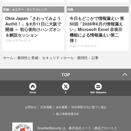
研修・セミナー・カンファレンス
特集
Okta Japan「さわってみよう
今日もどこかで情報漏えい 第
Auth0！」を9月11日に大阪で
50回「2026年6月の情報漏え
開催 ～ 初心者向けハンズオン
い」Microsoft Excel 非表示
＆解説セッション
機能による情報漏えい第二
弾！
2026.8.6 Thu 8:10
2026.7.14 Tue 8:10
記事
ホーム
›
脆弱性と脅威
›
セキュリティホール・脆弱性
›
TOP
Home
X
Mail Magazine
お問合せ
広告掲載
会社概要
特定商取引法に基づく表記
個人情報保護方針
ScanNetSecurity は、株式会社イード（東証グロース上