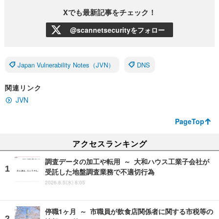
Xでも最新記事をチェック！
@scannetsecurityをフォロー
Japan Vulnerability Notes（JVN）
DNS
関連リンク
JVN
PageTop
アクセスランキング
調査データの加工や転用 ～ 大和ハウス工業子会社が
受託した地盤調査業務で不適切行為
2026.8.5(水) 8:05
停職1ヶ月 ～ 市職員が飲食店関係者に関する市税等の