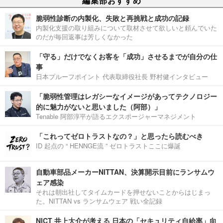
編集部おすすめ
脆弱性診断の内製化、失敗と再挑戦と成功の記録
内製化支援の取り組みについて取材させて欲しいと頼んでいた
のだが毎回返事は芳しくなかった
「守る」だけでなくお客を「成功」させるまでが自分の仕
事
日本プルーフポイント 代表取締役社長 野村健インタビュー
「脆弱性管理はレガシーなイメージがあってテクノロジー
的に魅力がないと思いました（阿部）」
Tenable 阿部淳平が語るエクスポージャーマネジメント
「これってゼロトラストなの？」と思ったら読むべき
ID 起点の “ HENNGE流 ” ゼロトラストここに爆誕
自動車部品メーカーNITTAN、決算開示目前にランサムウ
ェア感染
それは朝出社してタイムカードを押せないことからはじまっ
た。NITTAN vs ランサムウェア 戦い全記録
NICT 井上大介が考える 日本の「セキュリティ自給率」向