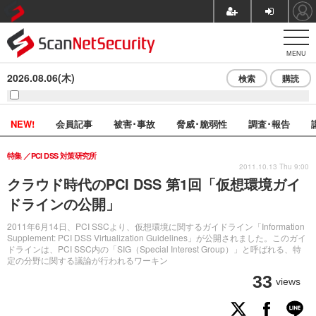
MENU
2026.08.06(木)
検索
購読
NEW!
会員記事
被害･事故
脅威･脆弱性
調査･報告
特集
PCI DSS 対策研究所
2011.10.13 Thu 9:00
クラウド時代のPCI DSS 第1回「仮想環境ガイ
ドラインの公開」
2011年6月14日、PCI SSCより、仮想環境に関するガイドライン「Information
Supplement: PCI DSS Virtualization Guidelines」が公開されました。このガイ
ドラインは、PCI SSC内の「SIG（Special Interest Group）」と呼ばれる、特
定の分野に関する議論が行われるワーキン
33
views