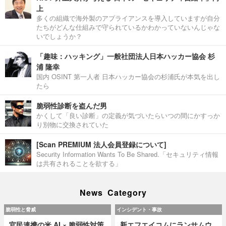
上
多くの組織で海外製のアプライアンスを導入していますが自分
たちがどんな仕組みで守られているかわかっていないんじゃな
いでしょうか？
「趣味：ハッキング」一般社団法人日本ハッカー協会 杉
浦 隆幸
国内 OSINT 第一人者 日本ハッカー協会の杉浦氏が本気を出し
たら
脆弱性診断を盗んだ男
かくして「良い診断」の定義が気づいたらいつの間にかすっか
り別物に交換されていた
[Scan PREMIUM 法人会員登録について]
Security Information Wants To Be Shared.「セキュリティ情報
は共有されることを欲する」
News Category
脆弱性と脅威
インシデント・事故
官民連携の米 AI × 脆弱性対策
新エフエイコムにランサムウ