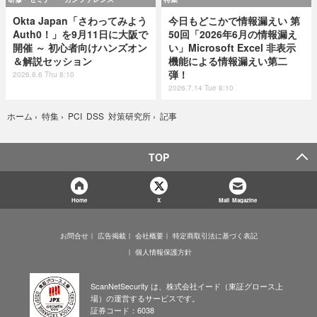
Okta Japan「さわってみよう
今日もどこかで情報漏えい 第
Auth0！」を9月11日に大阪で
50回「2026年6月の情報漏え
開催 ～ 初心者向けハンズオン
い」Microsoft Excel 非表示
＆解説セッション
機能による情報漏えい第二
弾！
2026.8.6 Thu 8:10
2026.7.14 Tue 8:10
記事
ホーム
›
特集
›
PCI DSS 対策研究所
›
TOP
Home
X
Mail Magazine
お問合せ
広告掲載
会社概要
特定商取引法に基づく表記
個人情報保護方針
ScanNetSecurity は、株式会社イード（東証グロース上
場）の運営するサービスです。
証券コード：6038