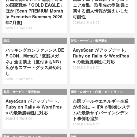
の国家戦略「GOLD EAGLE」
ェア攻撃、取引先の従業員に
ほか [Scan PREMIUM Month
関する個人情報が漏えいした
ly Executive Summary 2026
可能性
年7月度]
2026.8.6 Thu 8:05
2026.8.6 Thu 8:15
国際
製品・サービス・業界動向
ハッキングカンファレンス DE
AeyeScan がアップデート、
F CON、Meta式「変態メガ
Ruby on Rails や WordPres
ネ」全面禁止（度付きもNG）
s の最新脆弱性に対応
広がるスマートグラス締め出
2026.8.6 Thu 8:00
し
2026.8.3 Mon 8:15
製品・サービス・業界動向
調査・レポート・白書・ガイドライン
AeyeScan がアップデート、
市民プールやエネルギー企業
Ruby on Rails や WordPres
が標的に ～ IPA が制御システ
s の最新脆弱性に対応
ムの最新サイバーインシデン
ト事例を追加
2026.8.6 Thu 8:00
2026.8.6 Thu 8:00
研修・セミナー・カンファレンス
特集