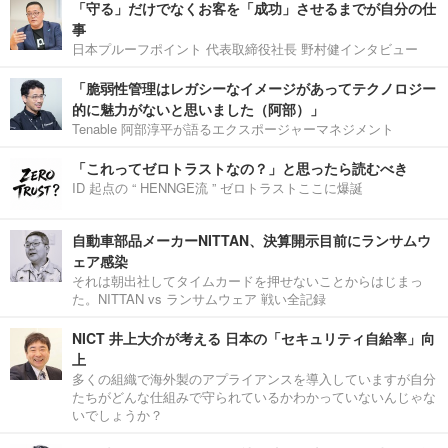
「守る」だけでなくお客を「成功」させるまでが自分の仕
事
日本プルーフポイント 代表取締役社長 野村健インタビュー
「脆弱性管理はレガシーなイメージがあってテクノロジー
的に魅力がないと思いました（阿部）」
Tenable 阿部淳平が語るエクスポージャーマネジメント
「これってゼロトラストなの？」と思ったら読むべき
ID 起点の “ HENNGE流 ” ゼロトラストここに爆誕
自動車部品メーカーNITTAN、決算開示目前にランサムウ
ェア感染
それは朝出社してタイムカードを押せないことからはじまっ
た。NITTAN vs ランサムウェア 戦い全記録
NICT 井上大介が考える 日本の「セキュリティ自給率」向
上
多くの組織で海外製のアプライアンスを導入していますが自分
たちがどんな仕組みで守られているかわかっていないんじゃな
いでしょうか？