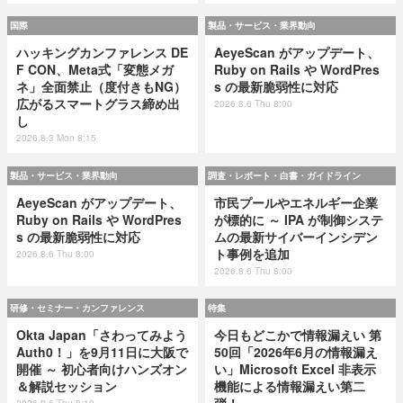
国際
製品・サービス・業界動向
ハッキングカンファレンス DE
AeyeScan がアップデート、
F CON、Meta式「変態メガ
Ruby on Rails や WordPres
ネ」全面禁止（度付きもNG）
s の最新脆弱性に対応
広がるスマートグラス締め出
2026.8.6 Thu 8:00
し
2026.8.3 Mon 8:15
製品・サービス・業界動向
調査・レポート・白書・ガイドライン
AeyeScan がアップデート、
市民プールやエネルギー企業
Ruby on Rails や WordPres
が標的に ～ IPA が制御システ
s の最新脆弱性に対応
ムの最新サイバーインシデン
ト事例を追加
2026.8.6 Thu 8:00
2026.8.6 Thu 8:00
研修・セミナー・カンファレンス
特集
Okta Japan「さわってみよう
今日もどこかで情報漏えい 第
Auth0！」を9月11日に大阪で
50回「2026年6月の情報漏え
開催 ～ 初心者向けハンズオン
い」Microsoft Excel 非表示
＆解説セッション
機能による情報漏えい第二