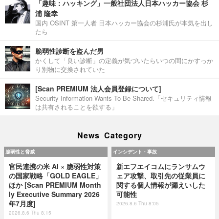
「趣味：ハッキング」一般社団法人日本ハッカー協会 杉
浦 隆幸
国内 OSINT 第一人者 日本ハッカー協会の杉浦氏が本気を出し
たら
脆弱性診断を盗んだ男
かくして「良い診断」の定義が気づいたらいつの間にかすっか
り別物に交換されていた
[Scan PREMIUM 法人会員登録について]
Security Information Wants To Be Shared.「セキュリティ情報
は共有されることを欲する」
News Category
脆弱性と脅威
インシデント・事故
官民連携の米 AI × 脆弱性対策
新エフエイコムにランサムウ
の国家戦略「GOLD EAGLE」
ェア攻撃、取引先の従業員に
ほか [Scan PREMIUM Month
関する個人情報が漏えいした
ly Executive Summary 2026
可能性
年7月度]
2026.8.6 Thu 8:05
2026.8.6 Thu 8:15