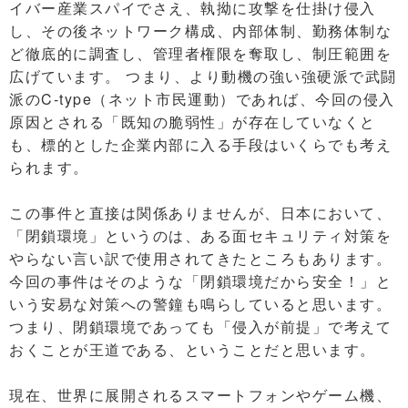
イバー産業スパイでさえ、執拗に攻撃を仕掛け侵入
し、その後ネットワーク構成、内部体制、勤務体制な
ど徹底的に調査し、管理者権限を奪取し、制圧範囲を
広げています。 つまり、より動機の強い強硬派で武闘
派のC-type（ネット市民運動）であれば、今回の侵入
原因とされる「既知の脆弱性」が存在していなくと
も、標的とした企業内部に入る手段はいくらでも考え
られます。
この事件と直接は関係ありませんが、日本において、
「閉鎖環境」というのは、ある面セキュリティ対策を
やらない言い訳で使用されてきたところもあります。
今回の事件はそのような「閉鎖環境だから安全！」と
いう安易な対策への警鐘も鳴らしていると思います。
つまり、閉鎖環境であっても「侵入が前提」で考えて
おくことが王道である、ということだと思います。
現在、世界に展開されるスマートフォンやゲーム機、