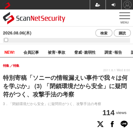
MENU
2026.08.06(木)
検索
購読
NEW!
会員記事
被害･事故
脅威･脆弱性
調査･報告
特集
特集
2011.6.1 Wed 8:00
特別寄稿「ソニーの情報漏えい事件で我々は何
を学ぶか」 (3) 「閉鎖環境だから安全」に疑問
符がつく、攻撃手法の考察
3．「閉鎖環境だから安全」に疑問符がつく、攻撃手法の考察
114
views