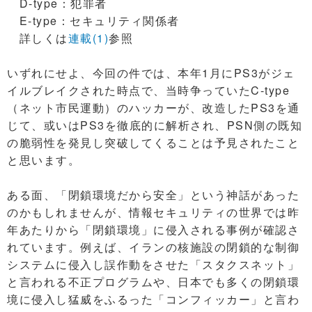
D-type：犯罪者
E-type：セキュリティ関係者
詳しくは
連載(1)
参照
いずれにせよ、今回の件では、本年1月にPS3がジェ
イルブレイクされた時点で、当時争っていたC-type
（ネット市民運動）のハッカーが、改造したPS3を通
じて、或いはPS3を徹底的に解析され、PSN側の既知
の脆弱性を発見し突破してくることは予見されたこと
と思います。
ある面、「閉鎖環境だから安全」という神話があった
のかもしれませんが、情報セキュリティの世界では昨
年あたりから「閉鎖環境」に侵入される事例が確認さ
れています。例えば、イランの核施設の閉鎖的な制御
システムに侵入し誤作動をさせた「スタクスネット」
と言われる不正プログラムや、日本でも多くの閉鎖環
境に侵入し猛威をふるった「コンフィッカー」と言わ