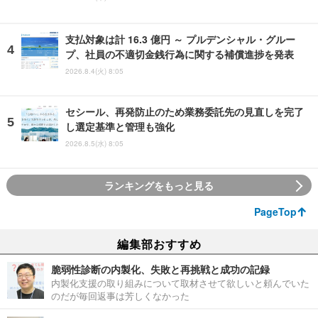
支払対象は計 16.3 億円 ～ プルデンシャル・グルー
プ、社員の不適切金銭行為に関する補償進捗を発表
2026.8.4(火) 8:05
セシール、再発防止のため業務委託先の見直しを完了
し選定基準と管理も強化
2026.8.5(水) 8:05
ランキングをもっと見る
PageTop
編集部おすすめ
脆弱性診断の内製化、失敗と再挑戦と成功の記録
内製化支援の取り組みについて取材させて欲しいと頼んでいた
のだが毎回返事は芳しくなかった