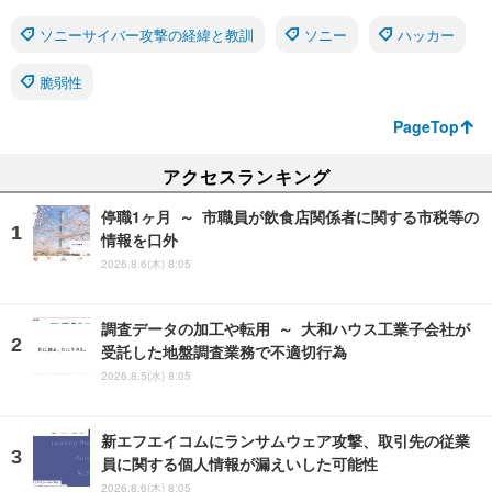
ソニーサイバー攻撃の経緯と教訓
ソニー
ハッカー
脆弱性
PageTop
アクセスランキング
停職1ヶ月 ～ 市職員が飲食店関係者に関する市税等の
情報を口外
2026.8.6(木) 8:05
調査データの加工や転用 ～ 大和ハウス工業子会社が
受託した地盤調査業務で不適切行為
2026.8.5(水) 8:05
新エフエイコムにランサムウェア攻撃、取引先の従業
員に関する個人情報が漏えいした可能性
2026.8.6(木) 8:05