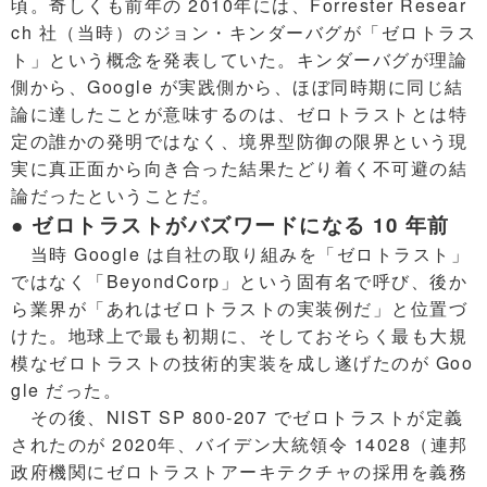
頃。奇しくも前年の 2010年には、Forrester Resear
ch 社（当時）のジョン・キンダーバグが「ゼロトラス
ト」という概念を発表していた。キンダーバグが理論
側から、Google が実践側から、ほぼ同時期に同じ結
論に達したことが意味するのは、ゼロトラストとは特
定の誰かの発明ではなく、境界型防御の限界という現
実に真正面から向き合った結果たどり着く不可避の結
論だったということだ。
● ゼロトラストがバズワードになる 10 年前
当時 Google は自社の取り組みを「ゼロトラスト」
ではなく「BeyondCorp」という固有名で呼び、後か
ら業界が「あれはゼロトラストの実装例だ」と位置づ
けた。地球上で最も初期に、そしておそらく最も大規
模なゼロトラストの技術的実装を成し遂げたのが Goo
gle だった。
その後、NIST SP 800-207 でゼロトラストが定義
されたのが 2020年、バイデン大統領令 14028（連邦
政府機関にゼロトラストアーキテクチャの採用を義務