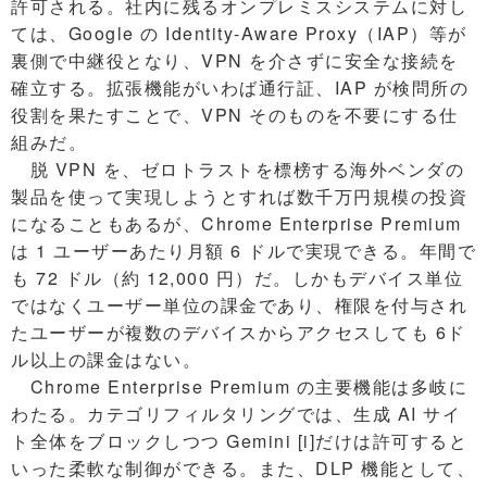
許可される。社内に残るオンプレミスシステムに対し
ては、Google の Identity-Aware Proxy（IAP）等が
裏側で中継役となり、VPN を介さずに安全な接続を
確立する。拡張機能がいわば通行証、IAP が検問所の
役割を果たすことで、VPN そのものを不要にする仕
組みだ。
脱 VPN を、ゼロトラストを標榜する海外ベンダの
製品を使って実現しようとすれば数千万円規模の投資
になることもあるが、Chrome Enterprise Premium
は 1 ユーザーあたり月額 6 ドルで実現できる。年間で
も 72 ドル（約 12,000 円）だ。しかもデバイス単位
ではなくユーザー単位の課金であり、権限を付与され
たユーザーが複数のデバイスからアクセスしても 6ド
ル以上の課金はない。
Chrome Enterprise Premium の主要機能は多岐に
わたる。カテゴリフィルタリングでは、生成 AI サイ
ト全体をブロックしつつ Gemini [i]だけは許可すると
いった柔軟な制御ができる。また、DLP 機能として、