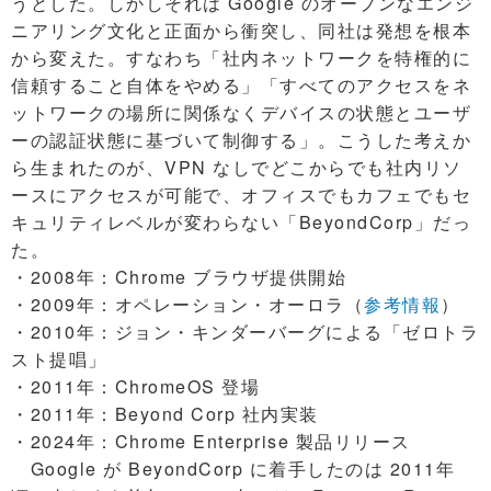
うとした。しかしそれは Google のオープンなエンジ
ニアリング文化と正面から衝突し、同社は発想を根本
から変えた。すなわち「社内ネットワークを特権的に
信頼すること自体をやめる」「すべてのアクセスをネ
ットワークの場所に関係なくデバイスの状態とユーザ
ーの認証状態に基づいて制御する」。こうした考えか
ら生まれたのが、VPN なしでどこからでも社内リソ
ースにアクセスが可能で、オフィスでもカフェでもセ
キュリティレベルが変わらない「BeyondCorp」だっ
た。
・2008年：Chrome ブラウザ提供開始
・2009年：オペレーション・オーロラ（
参考情報
）
・2010年：ジョン・キンダーバーグによる「ゼロトラ
スト提唱」
・2011年：ChromeOS 登場
・2011年：Beyond Corp 社内実装
・2024年：Chrome Enterprise 製品リリース
Google が BeyondCorp に着手したのは 2011年