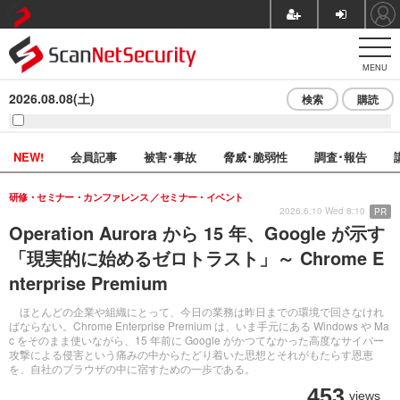
MENU
2026.08.08(土)
検索
購読
NEW!
会員記事
被害･事故
脅威･脆弱性
調査･報告
研修・セミナー・カンファレンス
セミナー・イベント
2026.6.10 Wed 8:10
PR
Operation Aurora から 15 年、Google が示す
「現実的に始めるゼロトラスト」～ Chrome E
nterprise Premium
ほとんどの企業や組織にとって、今日の業務は昨日までの環境で回さなけれ
ばならない。Chrome Enterprise Premium は、いま手元にある Windows や Ma
c をそのまま使いながら、15 年前に Google がかつてなかった高度なサイバー
攻撃による侵害という痛みの中からたどり着いた思想とそれがもたらす恩恵
を、自社のブラウザの中に宿すための一歩である。
453
views