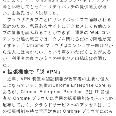
等と比較してもセキュリティパッチの提供速度が速
い。山脇氏はそう説明した。
ブラウザのタブごとにサンドボックスで隔離される
設計のため、悪意あるサイトにアクセスしても他のタ
ブの情報を読み取ることができず、通常の Web コン
テンツ分離の範囲では、タブを閉じるだけで隔離が完
了する。「 Chrome ブラウザはコンシュマー向けだか
ら法人には向かない」という声をいただくことがある
が、利用者の多さが安全の根拠だと山脇氏は強調し
た。
● 拡張機能で「脱 VPN」
近年、VPN 装置や認証情報が攻撃者の主要な侵入
口になっている。無償のChrome Enterprise Core も
あるが、Chrome Enterprise Premium では IT 管理
者が Chrome ブラウザに専用の拡張機能をあらかじめ
配布しておく。クラウドサービスへのアクセスは、こ
の拡張機能を持つ管理対象の Chrome ブラウザにのみ