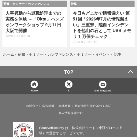
研修・セミナー・カンファレンス
特集
人事異動から退職処理までの
今日もどこかで情報漏えい 第
実務を体験 ～「Okta」ハンズ
51回「2026年7月の情報漏え
オンワークショップ 9月11日
い」三重県、陸自インシデン
大阪で開催
トを他山の石として USB メモ
リ 1 万個チェック
2026.8.7 Fri 8:10
2026.8.7 Fri 8:15
記事
ホーム
›
研修・セミナー・カンファレンス
›
セミナー・イベント
›
TOP
Home
X
Mail Magazine
お問合せ
広告掲載
会社概要
特定商取引法に基づく表記
個人情報保護方針
ScanNetSecurity は、株式会社イード（東証グロース上
場）の運営するサービスです。