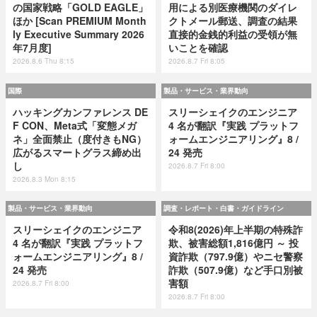
の国家戦略「GOLD EAGLE」
用による別医療機関のダイレ
ほか [Scan PREMIUM Month
クトメール郵送、調査の結果
ly Executive Summary 2026
直接的金銭的利益の受領が無
年7月度]
いことを確認
2026.8.6 Thu 8:15
2026.8.7 Fri 8:05
国際
製品・サービス・業界動向
ハッキングカンファレンス DE
スリーシェイクのエンジニア
F CON、Meta式「変態メガ
4 名が翻訳『実践 プラットフ
ネ」全面禁止（度付きもNG）
ォームエンジニアリング』8 /
広がるスマートグラス締め出
24 発売
し
2026.8.7 Fri 8:00
2026.8.3 Mon 8:15
製品・サービス・業界動向
調査・レポート・白書・ガイドライン
スリーシェイクのエンジニア
令和8(2026)年上半期の特殊詐
4 名が翻訳『実践 プラットフ
欺、被害総額1,816億円 ～ 投
ォームエンジニアリング』8 /
資詐欺（797.9億）やニセ警察
24 発売
詐欺（507.9億）など手口別被
害額
2026.8.7 Fri 8:00
2026.8.7 Fri 8:00