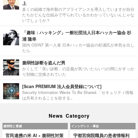
上
多くの組織で海外製のアプライアンスを導入していますが自分
たちがどんな仕組みで守られているかわかっていないんじゃな
いでしょうか？
「趣味：ハッキング」一般社団法人日本ハッカー協会 杉
浦 隆幸
国内 OSINT 第一人者 日本ハッカー協会の杉浦氏が本気を出し
たら
脆弱性診断を盗んだ男
かくして「良い診断」の定義が気づいたらいつの間にかすっか
り別物に交換されていた
[Scan PREMIUM 法人会員登録について]
Security Information Wants To Be Shared.「セキュリティ情報
は共有されることを欲する」
News Category
脆弱性と脅威
インシデント・事故
官民連携の米 AI × 脆弱性対策
宇都宮病院職員の患者情報利