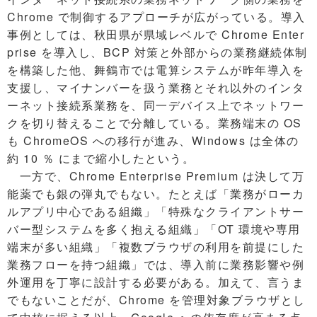
Chrome で制御するアプローチが広がっている。導入
事例としては、秋田県が県域レベルで Chrome Enter
prise を導入し、BCP 対策と外部からの業務継続体制
を構築した他、舞鶴市では電算システムが昨年導入を
支援し、マイナンバーを扱う業務とそれ以外のインタ
ーネット接続系業務を、同一デバイス上でネットワー
クを切り替えることで分離している。業務端末の OS
も ChromeOS への移行が進み、Windows は全体の
約 10 ％ にまで縮小したという。
一方で、Chrome Enterprise Premium は決して万
能薬でも銀の弾丸でもない。たとえば「業務がローカ
ルアプリ中心である組織」「特殊なクライアントサー
バー型システムを多く抱える組織」「OT 環境や専用
端末が多い組織」「複数ブラウザの利用を前提にした
業務フローを持つ組織」では、導入前に業務影響や例
外運用を丁寧に設計する必要がある。加えて、言うま
でもないことだが、Chrome を管理対象ブラウザとし