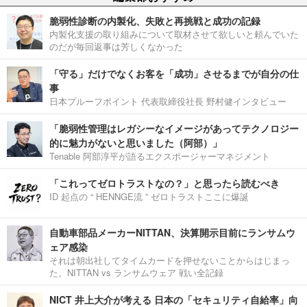
脆弱性診断の内製化、失敗と再挑戦と成功の記録
内製化支援の取り組みについて取材させて欲しいと頼んでいた
のだが毎回返事は芳しくなかった
「守る」だけでなくお客を「成功」させるまでが自分の仕
事
日本プルーフポイント 代表取締役社長 野村健インタビュー
「脆弱性管理はレガシーなイメージがあってテクノロジー
的に魅力がないと思いました（阿部）」
Tenable 阿部淳平が語るエクスポージャーマネジメント
「これってゼロトラストなの？」と思ったら読むべき
ID 起点の “ HENNGE流 ” ゼロトラストここに爆誕
自動車部品メーカーNITTAN、決算開示目前にランサムウ
ェア感染
それは朝出社してタイムカードを押せないことからはじまっ
た。NITTAN vs ランサムウェア 戦い全記録
NICT 井上大介が考える 日本の「セキュリティ自給率」向