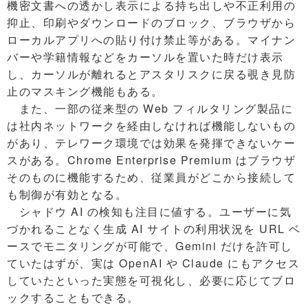
機密文書への透かし表示による持ち出しや不正利用の
抑止、印刷やダウンロードのブロック、ブラウザから
ローカルアプリへの貼り付け禁止等がある。マイナン
バーや学籍情報などをカーソルを置いた時だけ表示
し、カーソルが離れるとアスタリスクに戻る覗き見防
止のマスキング機能もある。
また、一部の従来型の Web フィルタリング製品に
は社内ネットワークを経由しなければ機能しないもの
があり、テレワーク環境では効果を発揮できないケー
スがある。Chrome Enterprise Premium はブラウザ
そのものに機能するため、従業員がどこから接続して
も制御が有効となる。
シャドウ AI の検知も注目に値する。ユーザーに気
づかれることなく生成 AI サイトの利用状況を URL ベ
ースでモニタリングが可能で、Gemini だけを許可し
ていたはずが、実は OpenAI や Claude にもアクセス
していたといった実態を可視化し、必要に応じてブロ
ックすることもできる。