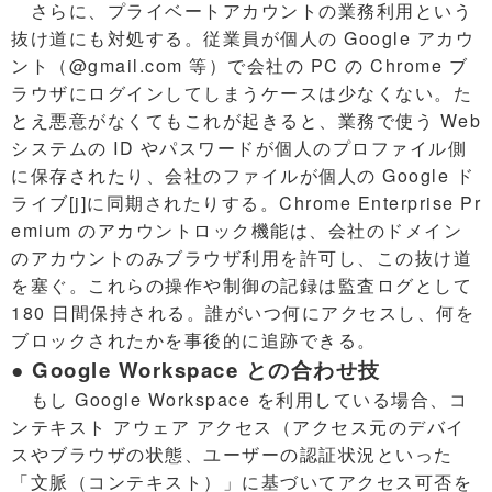
さらに、プライベートアカウントの業務利用という
抜け道にも対処する。従業員が個人の Google アカウ
ント（@gmail.com 等）で会社の PC の Chrome ブ
ラウザにログインしてしまうケースは少なくない。た
とえ悪意がなくてもこれが起きると、業務で使う Web
システムの ID やパスワードが個人のプロファイル側
に保存されたり、会社のファイルが個人の Google ド
ライブ[j]に同期されたりする。Chrome Enterprise Pr
emium のアカウントロック機能は、会社のドメイン
のアカウントのみブラウザ利用を許可し、この抜け道
を塞ぐ。これらの操作や制御の記録は監査ログとして
180 日間保持される。誰がいつ何にアクセスし、何を
ブロックされたかを事後的に追跡できる。
● Google Workspace との合わせ技
もし Google Workspace を利用している場合、コ
ンテキスト アウェア アクセス（アクセス元のデバイ
スやブラウザの状態、ユーザーの認証状況といった
「文脈（コンテキスト）」に基づいてアクセス可否を