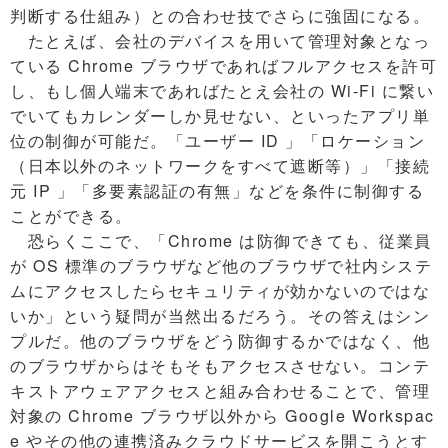
判断する仕組み）との合わせ技でさらに強固になる。
たとえば、会社のデバイスを用いて管理対象となっ
ている Chrome ブラウザであればフルアクセスを許可
し、もし個人端末であればたとえ会社の Wi-Fi に繋い
でいてもカレンダーしか見せない、といったアプリ単
位の制御が可能だ。「ユーザー ID 」「ロケーション
（日本以外のネットワークをすべて遮断等）」「接続
元 IP 」「多要素認証の有無」などを条件に制御する
ことができる。
恐らくここで、「Chrome は防御できても、従業員
が OS 標準のブラウザなど他のブラウザで社内システ
ムにアクセスしたらセキュリティが効かないのではな
いか」という疑問が当然出るだろう。その答えはシン
プルだ。他のブラウザをどう防御するかではなく、他
のブラウザからはそもそもアクセスさせない。コンテ
キストアウェアアクセスと組み合わせることで、管理
対象の Chrome ブラウザ以外から Google Workspac
e やその他の連携済みクラウドサービスを開こうとす