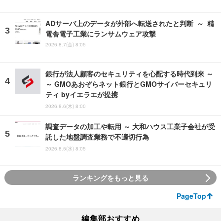
ADサーバ上のデータが外部へ転送されたと判断 ～ 精
電舎電子工業にランサムウェア攻撃
2026.8.7(金) 8:05
銀行が法人顧客のセキュリティを心配する時代到来 ～
～ GMOあおぞらネット銀行とGMOサイバーセキュリ
ティ byイエラエが提携
2026.8.6(木) 8:00
調査データの加工や転用 ～ 大和ハウス工業子会社が受
託した地盤調査業務で不適切行為
2026.8.5(水) 8:05
ランキングをもっと見る
PageTop
編集部おすすめ