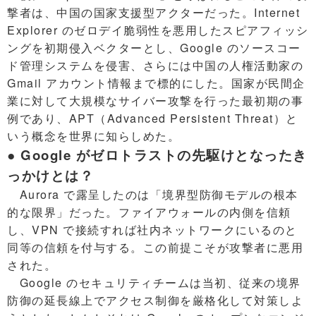
撃者は、中国の国家支援型アクターだった。Internet
Explorer のゼロデイ脆弱性を悪用したスピアフィッシ
ングを初期侵入ベクターとし、Google のソースコー
ド管理システムを侵害、さらには中国の人権活動家の
Gmail アカウント情報まで標的にした。国家が民間企
業に対して大規模なサイバー攻撃を行った最初期の事
例であり、APT（Advanced Persistent Threat）と
いう概念を世界に知らしめた。
● Google がゼロトラストの先駆けとなったき
っかけとは？
Aurora で露呈したのは「境界型防御モデルの根本
的な限界」だった。ファイアウォールの内側を信頼
し、VPN で接続すれば社内ネットワークにいるのと
同等の信頼を付与する。この前提こそが攻撃者に悪用
された。
Google のセキュリティチームは当初、従来の境界
防御の延長線上でアクセス制御を厳格化して対策しよ