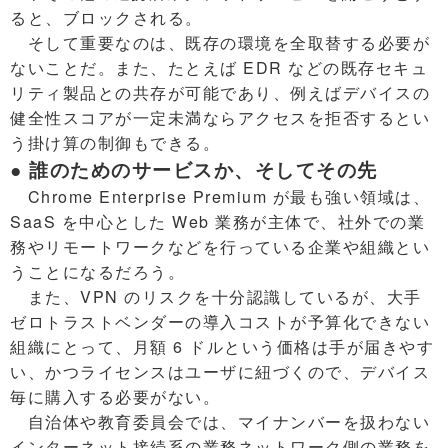
ると、ブロックされる。
そして重要なのは、既存の環境を全取替する必要が
ないことだ。また、たとえば EDR などの既存セキュ
リティ製品との共存が可能であり、例えばデバイスの
健全性スコアが一定未満ならアクセスを拒否するとい
う掛け算の制御もできる。
● 誰のためのサービスか、そしてその先
Chrome Enterprise Premium が最も強い領域は、
SaaS を中心とした Web 業務が主体で、社外での業
務やリモートワークなどを行っている企業や組織とい
うことになるだろう。
また、VPN のリスクを十分認識しているが、大手
ゼロトラストベンダーの導入コストが予算化できない
組織にとって、月額 6 ドルという価格は手が届きやす
い、かつライセンスはユーザに紐づくので、デバイス
毎に購入する必要がない。
自治体や教育委員会では、マイナンバーを扱わない
インターネット接続系の業務ネットワーク側の業務を