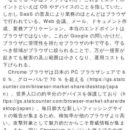
イントといえば OS やデバイスのことを指していた。
しかし SaaS の普及により業務のほとんどはブラウザ
で行われている。Web 会議、メール、ドキュメント作
成、業務アプリケーション。本当のエンドポイントは
ブラウザではないか。これが Google の問いかけだ。
ブラウザに管理性を持たせブラウザの中で守る。守る
べき領域がブラウザに絞られることで、万が一侵害が
起きても被害の及ぶ範囲は小さくなり、運用コストも
下げられる。
Chrome ブラウザは日本の PC ブラウザシェアで 6
0 ％、グローバルで 70 ％ を超える（https://gs.statc
ounter.com/browser-market-share/desktop/japa
n）。世界人口の約半分のデバイスを保護しており（h
ttps://gs.statcounter.com/browser-market-share/de
sktop/japan）、毎日膨大な新しいフィッシングサイ
トの報告が集まるため、検知率が他のブラウザより高
い。攻撃対象として魅力的だからこそ脅威情報が集ま
る。また、同じ Chromium エンジンを使うブラウザ