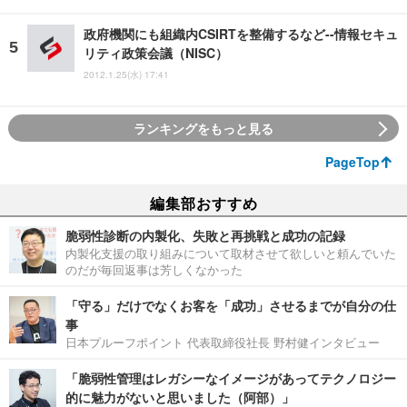
政府機関にも組織内CSIRTを整備するなど--情報セキュ
リティ政策会議（NISC）
2012.1.25(水) 17:41
ランキングをもっと見る
PageTop
編集部おすすめ
脆弱性診断の内製化、失敗と再挑戦と成功の記録
内製化支援の取り組みについて取材させて欲しいと頼んでいた
のだが毎回返事は芳しくなかった
「守る」だけでなくお客を「成功」させるまでが自分の仕
事
日本プルーフポイント 代表取締役社長 野村健インタビュー
「脆弱性管理はレガシーなイメージがあってテクノロジー
的に魅力がないと思いました（阿部）」