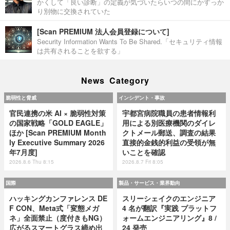
かくして「良い診断」の定義が気づいたらいつの間にかすっか
り別物に交換されていた
[Scan PREMIUM 法人会員登録について]
Security Information Wants To Be Shared.「セキュリティ情報
は共有されることを欲する」
News Category
脆弱性と脅威
インシデント・事故
官民連携の米 AI × 脆弱性対策
宇都宮病院職員の患者情報利
の国家戦略「GOLD EAGLE」
用による別医療機関のダイレ
ほか [Scan PREMIUM Month
クトメール郵送、調査の結果
ly Executive Summary 2026
直接的金銭的利益の受領が無
年7月度]
いことを確認
2026.8.6 Thu 8:15
2026.8.7 Fri 8:05
国際
製品・サービス・業界動向
ハッキングカンファレンス DE
スリーシェイクのエンジニア
F CON、Meta式「変態メガ
4 名が翻訳『実践 プラットフ
ネ」全面禁止（度付きもNG）
ォームエンジニアリング』8 /
広がるスマートグラス締め出
24 発売