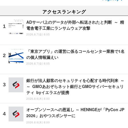
アクセスランキング
ADサーバ上のデータが外部へ転送されたと判断 ～ 精
電舎電子工業にランサムウェア攻撃
2026.8.7(金) 8:05
「東京アプリ」の運営に係るコールセンター業務で1名
の個人情報漏えい
2026.8.7(金) 8:05
銀行が法人顧客のセキュリティを心配する時代到来 ～
～ GMOあおぞらネット銀行とGMOサイバーセキュリ
ティ byイエラエが提携
2026.8.6(木) 8:00
オープンソースへの恩返し ～ HENNGEが「PyCon JP
2026」おやつスポンサーに
2026.8.6(木) 8:00