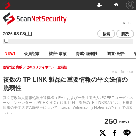
MENU
2026.08.08(土)
検索
購読
NEW!
会員記事
被害･事故
脅威･脆弱性
調査･報告
脆弱性と脅威
セキュリティホール・脆弱性
2026.6.9 Tue 8:00
複数の TP-LINK 製品に重要情報の平文送信の
脆弱性
独立行政法人情報処理推進機構（IPA）および一般社団法人JPCERT コーディネ
ーションセンター（JPCERT/CC）は6月5日、複数のTP-LINK製品における重要
情報の平文送信の脆弱性について「Japan Vulnerability Notes（JVN）」で発表
した。
250
views