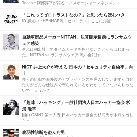
Tenable 阿部淳平が語るエクスポージャーマネジメント
「これってゼロトラストなの？」と思ったら読むべき
ID 起点の “ HENNGE流 ” ゼロトラストここに爆誕
自動車部品メーカーNITTAN、決算開示目前にランサムウ
ェア感染
それは朝出社してタイムカードを押せないことからはじまっ
た。NITTAN vs ランサムウェア 戦い全記録
NICT 井上大介が考える 日本の「セキュリティ自給率」向
上
多くの組織で海外製のアプライアンスを導入していますが自分
たちがどんな仕組みで守られているかわかっていないんじゃな
いでしょうか？
「趣味：ハッキング」一般社団法人日本ハッカー協会 杉
浦 隆幸
国内 OSINT 第一人者 日本ハッカー協会の杉浦氏が本気を出し
たら
脆弱性診断を盗んだ男