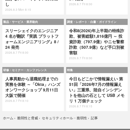
し
2026.8.7 Fri 8:00
2026.8.3 Mon 8:15
製品・サービス・業界動向
調査・レポート・白書・ガイドライン
スリーシェイクのエンジニア
令和8(2026)年上半期の特殊詐
4 名が翻訳『実践 プラットフ
欺、被害総額1,816億円 ～ 投
ォームエンジニアリング』8 /
資詐欺（797.9億）やニセ警察
24 発売
詐欺（507.9億）など手口別被
害額
2026.8.7 Fri 8:00
2026.8.7 Fri 8:00
研修・セミナー・カンファレンス
特集
人事異動から退職処理までの
今日もどこかで情報漏えい 第
実務を体験 ～「Okta」ハンズ
51回「2026年7月の情報漏え
オンワークショップ 9月11日
い」三重県、陸自インシデン
大阪で開催
トを他山の石として USB メモ
リ 1 万個チェック
2026.8.7 Fri 8:10
2026.8.7 Fri 8:15
記事
ホーム
›
脆弱性と脅威
›
セキュリティホール・脆弱性
›