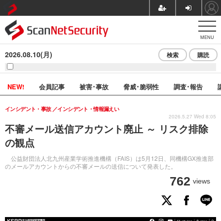
MENU
2026.08.10(月)
検索
購読
NEW!
会員記事
被害･事故
脅威･脆弱性
調査･報告
インシデント・事故
インシデント・情報漏えい
2026.5.27 Wed 8:05
不審メール送信アカウント廃止 ～ リスク排除
の観点
公益財団法人北九州産業学術推進機構（FAIS）は5月12日、同機構GX推進部
のメールアカウントからの不審メールの送信について発表した。
762
views