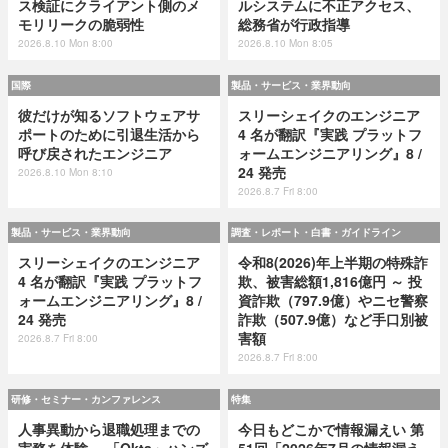
ス検証にクライアント側のメ
ルシステムに不正アクセス、
モリリークの脆弱性
総務省が行政指導
2026.8.10 Mon 8:00
2026.8.10 Mon 8:05
国際
製品・サービス・業界動向
彼だけが知るソフトウェアサ
スリーシェイクのエンジニア
ポートのために引退生活から
4 名が翻訳『実践 プラットフ
呼び戻されたエンジニア
ォームエンジニアリング』8 /
24 発売
2026.8.10 Mon 8:10
2026.8.7 Fri 8:00
製品・サービス・業界動向
調査・レポート・白書・ガイドライン
スリーシェイクのエンジニア
令和8(2026)年上半期の特殊詐
4 名が翻訳『実践 プラットフ
欺、被害総額1,816億円 ～ 投
ォームエンジニアリング』8 /
資詐欺（797.9億）やニセ警察
24 発売
詐欺（507.9億）など手口別被
害額
2026.8.7 Fri 8:00
2026.8.7 Fri 8:00
研修・セミナー・カンファレンス
特集
人事異動から退職処理までの
今日もどこかで情報漏えい 第
実務を体験 ～「Okta」ハンズ
51回「2026年7月の情報漏え