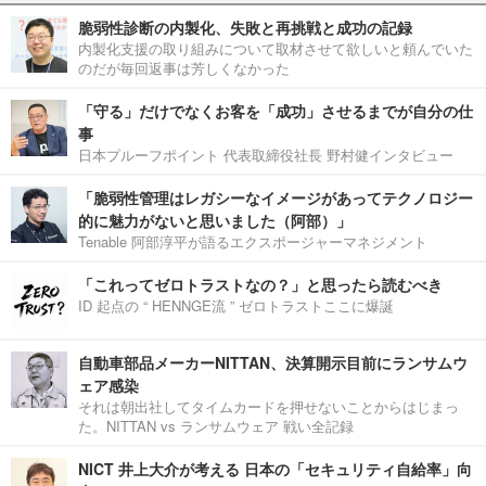
脆弱性診断の内製化、失敗と再挑戦と成功の記録
内製化支援の取り組みについて取材させて欲しいと頼んでいた
のだが毎回返事は芳しくなかった
「守る」だけでなくお客を「成功」させるまでが自分の仕
事
日本プルーフポイント 代表取締役社長 野村健インタビュー
「脆弱性管理はレガシーなイメージがあってテクノロジー
的に魅力がないと思いました（阿部）」
Tenable 阿部淳平が語るエクスポージャーマネジメント
「これってゼロトラストなの？」と思ったら読むべき
ID 起点の “ HENNGE流 ” ゼロトラストここに爆誕
自動車部品メーカーNITTAN、決算開示目前にランサムウ
ェア感染
それは朝出社してタイムカードを押せないことからはじまっ
た。NITTAN vs ランサムウェア 戦い全記録
NICT 井上大介が考える 日本の「セキュリティ自給率」向