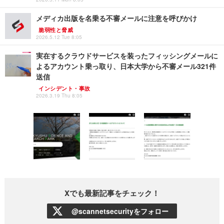
メディカ出版を名乗る不審メールに注意を呼びかけ
脆弱性と脅威
2026.5.12 Tue 8:05
実在するクラウドサービスを装ったフィッシングメールに
よるアカウント乗っ取り、日本大学から不審メール321件
送信
インシデント・事故
2026.3.19 Thu 8:05
Xでも最新記事をチェック！
@scannetsecurityをフォロー