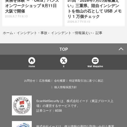
オンワークショップ 9月11日
い」三重県、陸自インシデン
大阪で開催
トを他山の石として USB メモ
リ 1 万個チェック
2026.8.7 Fri 8:10
2026.8.7 Fri 8:15
記事
ホーム
›
インシデント・事故
›
インシデント・情報漏えい
›
TOP
Home
X
Mail Magazine
お問合せ
広告掲載
会社概要
特定商取引法に基づく表記
個人情報保護方針
ScanNetSecurity は、株式会社イード（東証グロース上
場）の運営するサービスです。
証券コード：6038
株式会社イードは、個人情報の適切な取扱いを行う事業