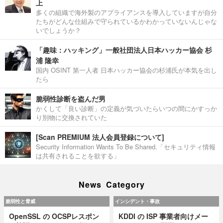
上
多くの組織で海外製のアプライアンスを導入していますが自分
たちがどんな仕組みで守られているかわかっていないんじゃな
いでしょうか？
「趣味：ハッキング」一般社団法人日本ハッカー協会 杉
浦 隆幸
国内 OSINT 第一人者 日本ハッカー協会の杉浦氏が本気を出し
たら
脆弱性診断を盗んだ男
かくして「良い診断」の定義が気づいたらいつの間にかすっか
り別物に交換されていた
[Scan PREMIUM 法人会員登録について]
Security Information Wants To Be Shared.「セキュリティ情報
は共有されることを欲する」
News Category
脆弱性と脅威
インシデント・事故
OpenSSL の OCSPレスポン
KDDI の ISP 事業者向けメー