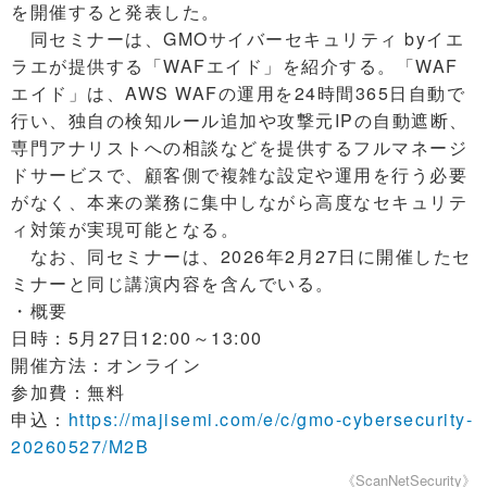
を開催すると発表した。
同セミナーは、GMOサイバーセキュリティ byイエ
ラエが提供する「WAFエイド」を紹介する。「WAF
エイド」は、AWS WAFの運用を24時間365日自動で
行い、独自の検知ルール追加や攻撃元IPの自動遮断、
専門アナリストへの相談などを提供するフルマネージ
ドサービスで、顧客側で複雑な設定や運用を行う必要
がなく、本来の業務に集中しながら高度なセキュリテ
ィ対策が実現可能となる。
なお、同セミナーは、2026年2月27日に開催したセ
ミナーと同じ講演内容を含んでいる。
・概要
日時：5月27日12:00～13:00
開催方法：オンライン
参加費：無料
申込：
https://majisemi.com/e/c/gmo-cybersecurity-
20260527/M2B
《ScanNetSecurity》