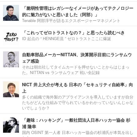
「脆弱性管理はレガシーなイメージがあってテクノロジー
的に魅力がないと思いました（阿部）」
Tenable 阿部淳平が語るエクスポージャーマネジメント
「これってゼロトラストなの？」と思ったら読むべき
ID 起点の “ HENNGE流 ” ゼロトラストここに爆誕
自動車部品メーカーNITTAN、決算開示目前にランサムウ
ェア感染
それは朝出社してタイムカードを押せないことからはじまっ
た。NITTAN vs ランサムウェア 戦い全記録
NICT 井上大介が考える 日本の「セキュリティ自給率」向
上
多くの組織で海外製のアプライアンスを導入していますが自分
たちがどんな仕組みで守られているかわかっていないんじゃな
いでしょうか？
「趣味：ハッキング」一般社団法人日本ハッカー協会 杉
浦 隆幸
国内 OSINT 第一人者 日本ハッカー協会の杉浦氏が本気を出し