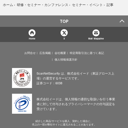
記事
ホーム
›
研修・セミナー・カンファレンス
›
セミナー・イベント
›
TOP
Home
X
Mail Magazine
お問合せ
広告掲載
会社概要
特定商取引法に基づく表記
個人情報保護方針
ScanNetSecurity は、株式会社イード（東証グロース上
場）の運営するサービスです。
証券コード：6038
株式会社イードは、個人情報の適切な取扱いを行う事業
者に対して付与されるプライバシーマークの付与認定を
受けています。
紹介した商品/サービスを購入、契約した場合に、
売上の一部が弊社サイトに還元されることがあります。