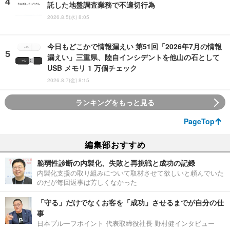
託した地盤調査業務で不適切行為
2026.8.5(水) 8:05
今日もどこかで情報漏えい 第51回「2026年7月の情報
漏えい」三重県、陸自インシデントを他山の石として
USB メモリ 1 万個チェック
2026.8.7(金) 8:15
ランキングをもっと見る
PageTop
編集部おすすめ
脆弱性診断の内製化、失敗と再挑戦と成功の記録
内製化支援の取り組みについて取材させて欲しいと頼んでいた
のだが毎回返事は芳しくなかった
「守る」だけでなくお客を「成功」させるまでが自分の仕
事
日本プルーフポイント 代表取締役社長 野村健インタビュー