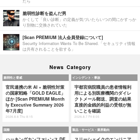
たら
脆弱性診断を盗んだ男
かくして「良い診断」の定義が気づいたらいつの間にかすっか
り別物に交換されていた
[Scan PREMIUM 法人会員登録について]
Security Information Wants To Be Shared.「セキュリティ情報
は共有されることを欲する」
News Category
脆弱性と脅威
インシデント・事故
官民連携の米 AI × 脆弱性対策
宇都宮病院職員の患者情報利
の国家戦略「GOLD EAGLE」
用による別医療機関のダイレ
ほか [Scan PREMIUM Month
クトメール郵送、調査の結果
ly Executive Summary 2026
直接的金銭的利益の受領が無
年7月度]
いことを確認
2026.8.6 Thu 8:15
2026.8.7 Fri 8:05
国際
製品・サービス・業界動向
ハッキングカンファレンス DE
スリーシェイクのエンジニア