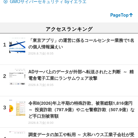
GMOサイバーセキュリティ byイエラエ
PageTop
アクセスランキング
「東京アプリ」の運営に係るコールセンター業務で1名
の個人情報漏えい
2026.8.7(金) 8:05
ADサーバ上のデータが外部へ転送されたと判断 ～ 精
電舎電子工業にランサムウェア攻撃
2026.8.7(金) 8:05
令和8(2026)年上半期の特殊詐欺、被害総額1,816億円
～ 投資詐欺（797.9億）やニセ警察詐欺（507.9億）な
ど手口別被害額
2026.8.7(金) 8:00
調査データの加工や転用 ～ 大和ハウス工業子会社が受