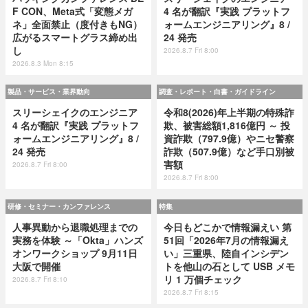
F CON、Meta式「変態メガ
4 名が翻訳『実践 プラットフ
ネ」全面禁止（度付きもNG）
ォームエンジニアリング』8 /
広がるスマートグラス締め出
24 発売
し
2026.8.7 Fri 8:00
2026.8.3 Mon 8:15
製品・サービス・業界動向
調査・レポート・白書・ガイドライン
スリーシェイクのエンジニア
令和8(2026)年上半期の特殊詐
4 名が翻訳『実践 プラットフ
欺、被害総額1,816億円 ～ 投
ォームエンジニアリング』8 /
資詐欺（797.9億）やニセ警察
24 発売
詐欺（507.9億）など手口別被
害額
2026.8.7 Fri 8:00
2026.8.7 Fri 8:00
研修・セミナー・カンファレンス
特集
人事異動から退職処理までの
今日もどこかで情報漏えい 第
実務を体験 ～「Okta」ハンズ
51回「2026年7月の情報漏え
オンワークショップ 9月11日
い」三重県、陸自インシデン
大阪で開催
トを他山の石として USB メモ
リ 1 万個チェック
2026.8.7 Fri 8:10
2026.8.7 Fri 8:15