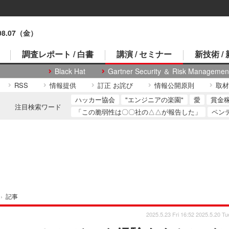
.08.07（金）
調査レポート / 白書
講演 / セミナー
新技術 /
Black Hat
Gartner Security ＆ Risk Managemen
RSS
情報提供
訂正 お詫び
情報公開原則
取材
ハッカー協会
"エンジニアの楽園"
愛
賞金
注目検索ワード
「この脆弱性は〇〇社の△△が報告した」
ペン
›
記事
2025.5.23 Fri 16:52
2025.5.20 Tu