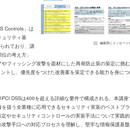
ontrols」は
キュリティ基
編集部にメッセージ
められており、講
順位の考え方」
アやフィッシング攻撃を題材にした再発防止策の策定に挑む
アセスメントし、優先度をつけた改善案を策定できる能力を身につ
I DSSは400を超える詳細な要件で構成される。本講座
報を扱う全業種に応用できるセキュリティ実装のベストプラ
囲の策定やセキュリティコントロールの実装手法について実践
実際の攻撃手口への対応プロセスを理解し、堅牢な情報保護基