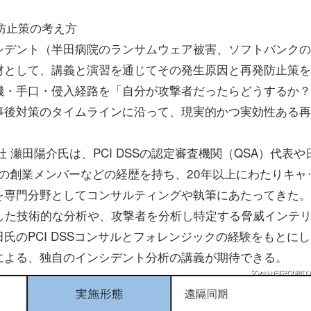
防止策の考え方
デント（半田病院のランサムウェア被害、ソフトバンクの
材として、講義と演習を通じてその発生原因と再発防止策を
機・手口・侵入経路を「自分が攻撃者だったらどうするか？
事後対策のタイムラインに沿って、現実的かつ実効性ある再
瀬田陽介氏は、PCI DSSの認定審査機関（QSA）代表や
FI）の創業メンバーなどの経歴を持ち、20年以上にわたりキャ
を専門分野としてコンサルティングや執筆にあたってきた。
した技術的な分析や、攻撃者を分析し特定する脅威インテ
氏のPCI DSSコンサルとフォレンジックの経験をもとにし
による、独自のインシデント分析の講義が期待できる。