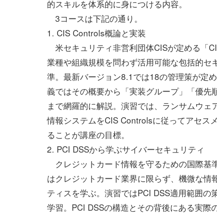
的スキルを体系的に身につける内容。
3コースは下記の通り。
1. CIS Controls概論と実装
米セキュリティ非営利団体CISが定める「CIS C
業種や組織規模を問わず活用可能な包括的セ
準。最新バージョン8.1では18の管理策が定
義ではその概要から「実装グループ」「優先
まで網羅的に解説。演習では、ランサムウェ
情報システムをCIS Controlsに従って
ることが講座の目標。
2. PCI DSSから学ぶサイバーセキュリティ
クレジットカード情報を守るための国際基準PC
はクレジットカード業界に限らず、機微な情
ティスを学ぶ。演習ではPCI DSS適用範
学習。PCI DSSの構造とその背後にある