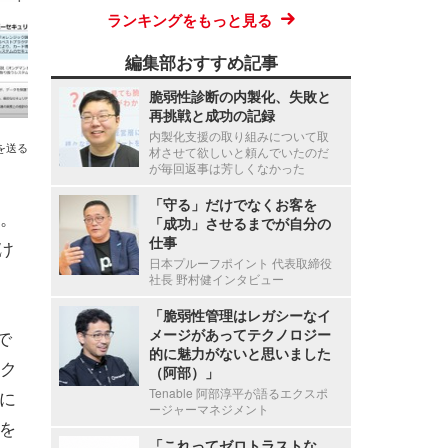
ランキングをもっと見る
編集部おすすめ記事
脆弱性診断の内製化、失敗と
再挑戦と成功の記録
内製化支援の取り組みについて取
を送る
材させて欲しいと頼んでいたのだ
が毎回返事は芳しくなかった
「守る」だけでなくお客を
。
「成功」させるまでが自分の
仕事
け
日本プルーフポイント 代表取締役
社長 野村健インタビュー
「脆弱性管理はレガシーなイ
メージがあってテクノロジー
で
的に魅力がないと思いました
ク
（阿部）」
Tenable 阿部淳平が語るエクスポ
的に
ージャーマネジメント
盤を
「これってゼロトラストな