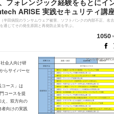
コンサル、フォレンジック経験をもとにイ
tech ARISE 実践セキュリティ講
（半田病院のランサムウェア被害、ソフトバンクの内部不正、名
を通じてその発生原因と再発防止策を学ぶ。
1050
v
、社会人向け研
5月からサイバーセ
践コース」は
専門コースを提
加え、双方向の
務者向けの実践