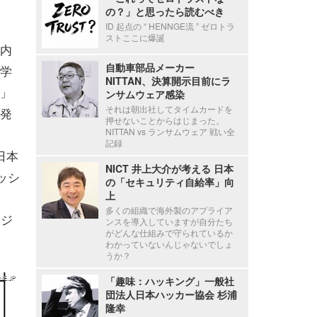
の？」と思ったら読むべき
ID 起点の “ HENNGE流 ” ゼロトラ
ストここに爆誕
内
自動車部品メーカー
学
NITTAN、決算開示目前にラ
」
ンサムウェア感染
それは朝出社してタイムカードを
発
押せないことからはじまった。
NITTAN vs ランサムウェア 戦い全
記録
日本
NICT 井上大介が考える 日本
ッシ
の「セキュリティ自給率」向
上
多くの組織で海外製のアプライア
リジ
ンスを導入していますが自分たち
がどんな仕組みで守られているか
わかっていないんじゃないでしょ
うか？
「趣味：ハッキング」一般社
団法人日本ハッカー協会 杉浦
隆幸