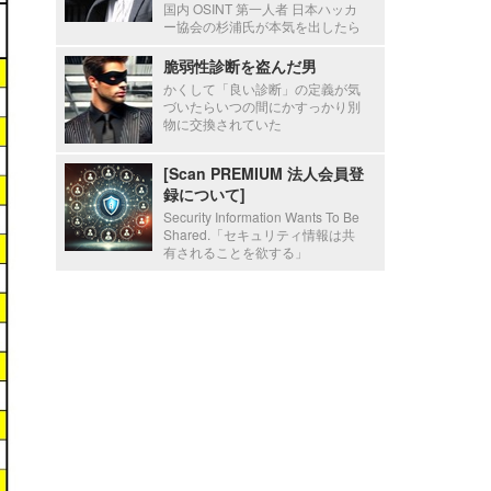
国内 OSINT 第一人者 日本ハッカ
ー協会の杉浦氏が本気を出したら
脆弱性診断を盗んだ男
かくして「良い診断」の定義が気
づいたらいつの間にかすっかり別
物に交換されていた
[Scan PREMIUM 法人会員登
録について]
Security Information Wants To Be
Shared.「セキュリティ情報は共
有されることを欲する」