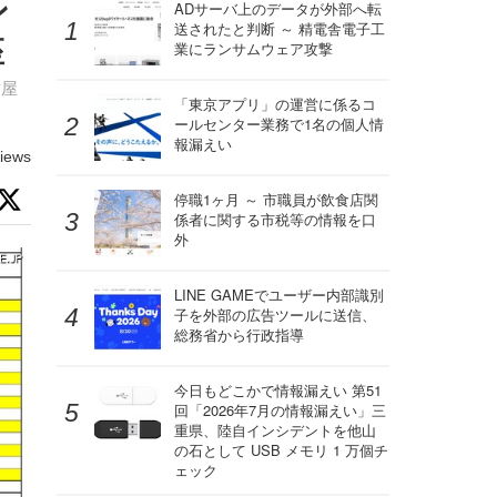
ン
ADサーバ上のデータが外部へ転
送されたと判断 ～ 精電舎電子工
座
業にランサムウェア攻撃
古屋
「東京アプリ」の運営に係るコ
ールセンター業務で1名の個人情
報漏えい
iews
停職1ヶ月 ～ 市職員が飲食店関
係者に関する市税等の情報を口
外
LINE GAMEでユーザー内部識別
子を外部の広告ツールに送信、
総務省から行政指導
今日もどこかで情報漏えい 第51
回「2026年7月の情報漏えい」三
重県、陸自インシデントを他山
の石として USB メモリ 1 万個チ
ェック