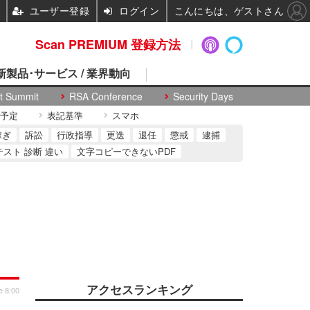
ユーザー登録
ログイン
こんにちは、ゲストさん
Scan PREMIUM 登録方法
 新製品･サービス / 業界動向
t Summit
RSA Conference
Security Days
予定
表記基準
スマホ
稼ぎ
訴訟
行政指導
更迭
退任
懲戒
逮捕
テスト 診断 違い
文字コピーできないPDF
アクセスランキング
e 8:00