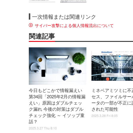
一次情報または関連リンク
サイバー攻撃による個人情報流出について
関連記事
今日もどこかで情報漏えい
ミネベアミツミに不
第34回「2025年2月の情報漏
セス、ファイルサー
えい」原因はダブルチェッ
ータの一部が不正に
ク漏れ 今後の対策はダブル
された可能性
チェック強化 ～ イソップ童
2025.3.28 Fri 8:05
話？
2025.3.27 Thu 8:10