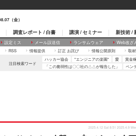
.08.07（金）
調査レポート / 白書
講演 / セミナー
新技術 /
設定ミス
メール誤送信
ランサムウェア
Web改ざ
RSS
情報提供
訂正 お詫び
情報公開原則
取材
ハッカー協会
"エンジニアの楽園"
愛
賞金
注目検索ワード
「この脆弱性は〇〇社の△△が報告した」
ペン
2025.4.12 Sat 8:51
2025.4.9 We