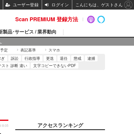
ユーザー登録
ログイン
こんにちは、ゲストさん
Scan PREMIUM 登録方法
 新製品･サービス / 業界動向
ん
予定
表記基準
スマホ
稼ぎ
訴訟
行政指導
更迭
退任
懲戒
逮捕
テスト 診断 違い
文字コピーできないPDF
アクセスランキング
d 8:05