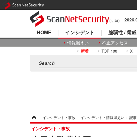
ScanNetSecurity
2026
HOME
インシデント
脆弱性 / 脅威
情報漏えい
不正アクセス
新着
TOP 100
X
ホーム
›
インシデント・事故
›
インシデント・情報漏えい
›
記事
インシデント・事故