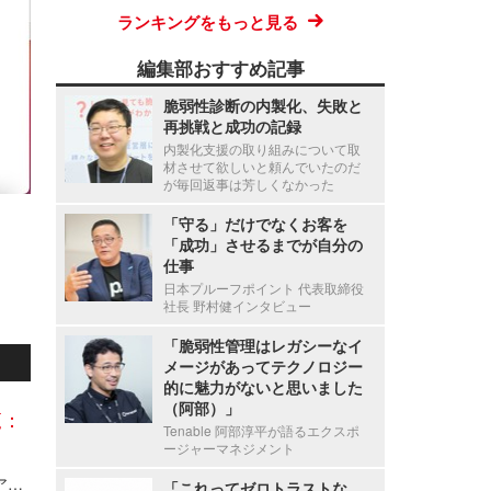
ランキングをもっと見る
編集部おすすめ記事
脆弱性診断の内製化、失敗と
再挑戦と成功の記録
内製化支援の取り組みについて取
材させて欲しいと頼んでいたのだ
が毎回返事は芳しくなかった
「守る」だけでなくお客を
「成功」させるまでが自分の
仕事
日本プルーフポイント 代表取締役
社長 野村健インタビュー
「脆弱性管理はレガシーなイ
メージがあってテクノロジー
的に魅力がないと思いました
（阿部）」
覧：
Tenable 阿部淳平が語るエクスポ
ージャーマネジメント
Axcelead Drug Discovery Partners社員のメールアカウントに不正アクセス、約7,000通のメールで痕跡を確認
「これってゼロトラストな