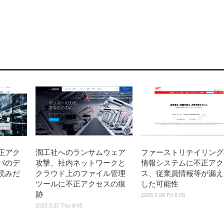
正アク
潤工社へのランサムウェア
ファーストリテイリング
バのデ
攻撃、社内ネットワークと
情報システムに不正アク
読みだ
クラウド上のファイル管理
ス、従業員情報等が漏え
ツールに不正アクセスの痕
した可能性
跡
2025.3.28 Fri 8:05
2025.3.27 Thu 8:05