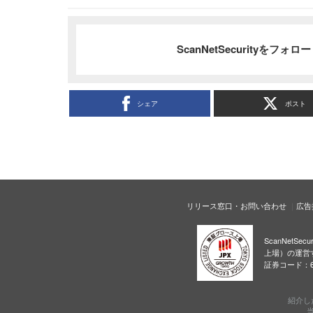
ScanNetSecurityをフォ
シェア
ポスト
リリース窓口・お問い合わせ
広告
ScanNetS
上場）の運営
証券コード：6
紹介し
当