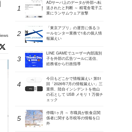
画
ADサーバ上のデータが外部へ転
送されたと判断 ～ 精電舎電子工
業にランサムウェア攻撃
「東京アプリ」の運営に係るコ
ールセンター業務で1名の個人情
iews
報漏えい
LINE GAMEでユーザー内部識別
子を外部の広告ツールに送信、
総務省から行政指導
今日もどこかで情報漏えい 第51
回「2026年7月の情報漏えい」三
重県、陸自インシデントを他山
の石として USB メモリ 1 万個チ
ェック
停職1ヶ月 ～ 市職員が飲食店関
係者に関する市税等の情報を口
外