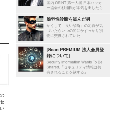
国内 OSINT 第一人者 日本ハッカ
ー協会の杉浦氏が本気を出したら
脆弱性診断を盗んだ男
かくして「良い診断」の定義が気
づいたらいつの間にかすっかり別
物に交換されていた
[Scan PREMIUM 法人会員登
録について]
Security Information Wants To Be
Shared.「セキュリティ情報は共
有されることを欲する」
の
セ
い