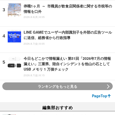
停職1ヶ月 ～ 市職員が飲食店関係者に関する市税等の
情報を口外
2026.8.6(木) 8:05
LINE GAMEでユーザー内部識別子を外部の広告ツール
に送信、総務省から行政指導
2026.8.7(金) 8:05
今日もどこかで情報漏えい 第51回「2026年7月の情報
漏えい」三重県、陸自インシデントを他山の石として
USB メモリ 1 万個チェック
2026.8.7(金) 8:15
ランキングをもっと見る
PageTop
編集部おすすめ