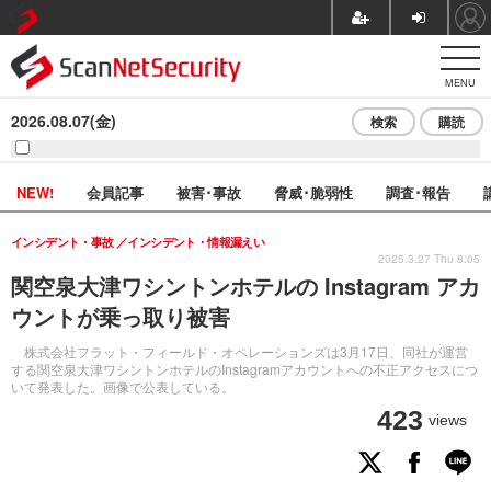
MENU
2026.08.07(金)
検索
購読
NEW!
会員記事
被害･事故
脅威･脆弱性
調査･報告
インシデント・事故
インシデント・情報漏えい
2025.3.27 Thu 8:05
関空泉大津ワシントンホテルの Instagram アカ
ウントが乗っ取り被害
株式会社フラット・フィールド・オペレーションズは3月17日、同社が運営
する関空泉大津ワシントンホテルのInstagramアカウントへの不正アクセスにつ
いて発表した。画像で公表している。
423
views