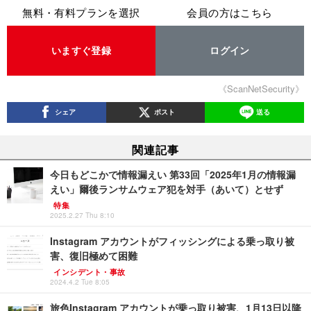
無料・有料プランを選択
会員の方はこちら
いますぐ登録
ログイン
《ScanNetSecurity》
シェア
ポスト
送る
関連記事
今日もどこかで情報漏えい 第33回「2025年1月の情報漏
えい」爾後ランサムウェア犯を対手（あいて）とせず
特集
2025.2.27 Thu 8:10
Instagram アカウントがフィッシングによる乗っ取り被
害、復旧極めて困難
インシデント・事故
2024.4.2 Tue 8:05
旅色Instagram アカウントが乗っ取り被害、1月13日以降