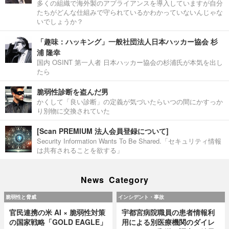
多くの組織で海外製のアプライアンスを導入していますが自分
たちがどんな仕組みで守られているかわかっていないんじゃな
いでしょうか？
「趣味：ハッキング」一般社団法人日本ハッカー協会 杉
浦 隆幸
国内 OSINT 第一人者 日本ハッカー協会の杉浦氏が本気を出し
たら
脆弱性診断を盗んだ男
かくして「良い診断」の定義が気づいたらいつの間にかすっか
り別物に交換されていた
[Scan PREMIUM 法人会員登録について]
Security Information Wants To Be Shared.「セキュリティ情報
は共有されることを欲する」
News Category
脆弱性と脅威
インシデント・事故
官民連携の米 AI × 脆弱性対策
宇都宮病院職員の患者情報利
の国家戦略「GOLD EAGLE」
用による別医療機関のダイレ