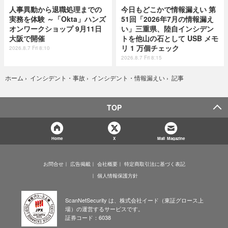
人事異動から退職処理までの
今日もどこかで情報漏えい 第
実務を体験 ～「Okta」ハンズ
51回「2026年7月の情報漏え
オンワークショップ 9月11日
い」三重県、陸自インシデン
大阪で開催
トを他山の石として USB メモ
リ 1 万個チェック
2026.8.7 Fri 8:10
2026.8.7 Fri 8:15
記事
ホーム
›
インシデント・事故
›
インシデント・情報漏えい
›
TOP
Home
X
Mail Magazine
お問合せ
広告掲載
会社概要
特定商取引法に基づく表記
個人情報保護方針
ScanNetSecurity は、株式会社イード（東証グロース上
場）の運営するサービスです。
証券コード：6038