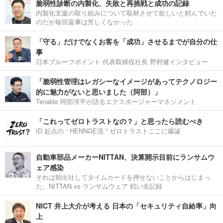
脆弱性診断の内製化、失敗と再挑戦と成功の記録
内製化支援の取り組みについて取材させて欲しいと頼んでいた
のだが毎回返事は芳しくなかった
「守る」だけでなくお客を「成功」させるまでが自分の仕
事
日本プルーフポイント 代表取締役社長 野村健インタビュー
「脆弱性管理はレガシーなイメージがあってテクノロジー
的に魅力がないと思いました（阿部）」
Tenable 阿部淳平が語るエクスポージャーマネジメント
「これってゼロトラストなの？」と思ったら読むべき
ID 起点の “ HENNGE流 ” ゼロトラストここに爆誕
自動車部品メーカーNITTAN、決算開示目前にランサムウ
ェア感染
それは朝出社してタイムカードを押せないことからはじまっ
た。NITTAN vs ランサムウェア 戦い全記録
NICT 井上大介が考える 日本の「セキュリティ自給率」向
上