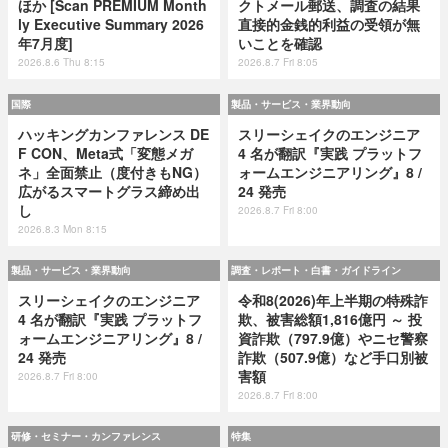
ほか [Scan PREMIUM Month
クトメール郵送、調査の結果
ly Executive Summary 2026
直接的金銭的利益の受領が無
年7月度]
いことを確認
2026.8.6 Thu 8:15
2026.8.7 Fri 8:05
国際
製品・サービス・業界動向
ハッキングカンファレンス DE
スリーシェイクのエンジニア
F CON、Meta式「変態メガ
4 名が翻訳『実践 プラットフ
ネ」全面禁止（度付きもNG）
ォームエンジニアリング』8 /
広がるスマートグラス締め出
24 発売
し
2026.8.7 Fri 8:00
2026.8.3 Mon 8:15
製品・サービス・業界動向
調査・レポート・白書・ガイドライン
スリーシェイクのエンジニア
令和8(2026)年上半期の特殊詐
4 名が翻訳『実践 プラットフ
欺、被害総額1,816億円 ～ 投
ォームエンジニアリング』8 /
資詐欺（797.9億）やニセ警察
24 発売
詐欺（507.9億）など手口別被
害額
2026.8.7 Fri 8:00
2026.8.7 Fri 8:00
研修・セミナー・カンファレンス
特集