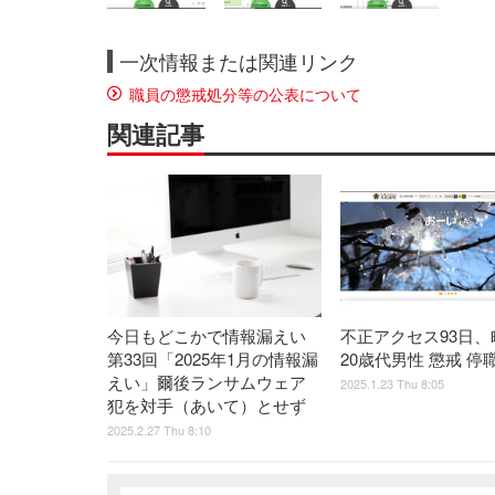
一次情報または関連リンク
職員の懲戒処分等の公表について
関連記事
今日もどこかで情報漏えい
不正アクセス93日、
第33回「2025年1月の情報漏
20歳代男性 懲戒 停
えい」爾後ランサムウェア
2025.1.23 Thu 8:05
犯を対手（あいて）とせず
2025.2.27 Thu 8:10