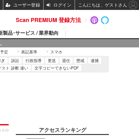
ユーザー登録
ログイン
こんにちは、ゲストさん
Scan PREMIUM 登録方法
 新製品･サービス / 業界動向
ん
予定
表記基準
スマホ
稼ぎ
訴訟
行政指導
更迭
退任
懲戒
逮捕
テスト 診断 違い
文字コピーできないPDF
アクセスランキング
e 8:05