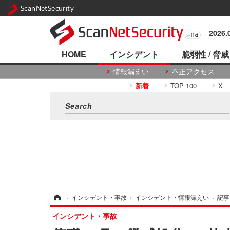
ScanNetSecurity
2026
HOME
インシデント
脆弱性 / 脅威
情報漏えい
不正アクセス
新着
TOP 100
X
ホーム
›
インシデント・事故
›
インシデント・情報漏えい
›
記事
インシデント・事故