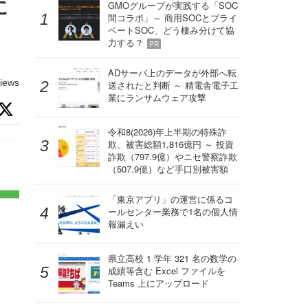
に
GMOグループが実践する「SOC
間コラボ」～ 商用SOCとプライ
ベートSOC、どう棲み分けて協
力する？
PR
ADサーバ上のデータが外部へ転
iews
送されたと判断 ～ 精電舎電子工
業にランサムウェア攻撃
令和8(2026)年上半期の特殊詐
欺、被害総額1,816億円 ～ 投資
詐欺（797.9億）やニセ警察詐欺
（507.9億）など手口別被害額
「東京アプリ」の運営に係るコ
ールセンター業務で1名の個人情
報漏えい
県立高校 1 学年 321 名の数学の
成績等含む Excel ファイルを
Teams 上にアップロード