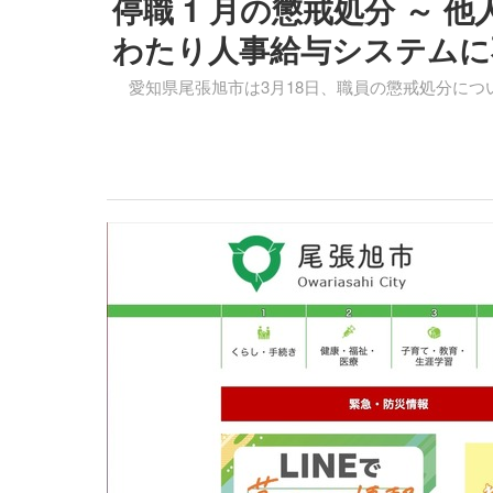
停職 1 月の懲戒処分 ～ 
わたり人事給与システムに
愛知県尾張旭市は3月18日、職員の懲戒処分につ