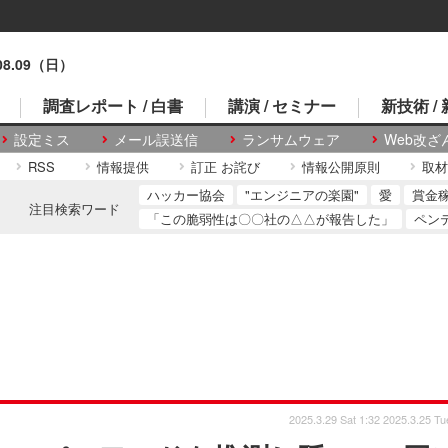
.08.09（日）
調査レポート / 白書
講演 / セミナー
新技術 /
設定ミス
メール誤送信
ランサムウェア
Web改ざ
RSS
情報提供
訂正 お詫び
情報公開原則
取材
ハッカー協会
"エンジニアの楽園"
愛
賞金
注目検索ワード
「この脆弱性は〇〇社の△△が報告した」
ペン
2025.3.29 Sat 1:32
2025.3.25 Tu