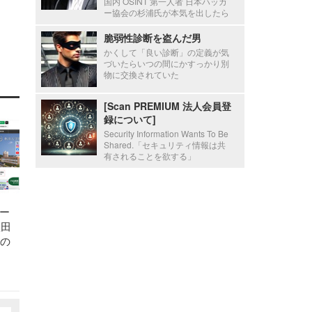
国内 OSINT 第一人者 日本ハッカ
ー協会の杉浦氏が本気を出したら
脆弱性診断を盗んだ男
かくして「良い診断」の定義が気
づいたらいつの間にかすっかり別
物に交換されていた
[Scan PREMIUM 法人会員登
録について]
Security Information Wants To Be
Shared.「セキュリティ情報は共
有されることを欲する」
ー
秋田
件の