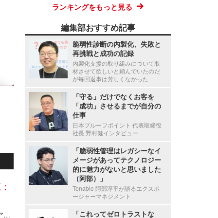
ランキングをもっと見る
編集部おすすめ記事
脆弱性診断の内製化、失敗と
再挑戦と成功の記録
内製化支援の取り組みについて取
材させて欲しいと頼んでいたのだ
が毎回返事は芳しくなかった
「守る」だけでなくお客を
「成功」させるまでが自分の
仕事
日本プルーフポイント 代表取締役
社長 野村健インタビュー
「脆弱性管理はレガシーなイ
メージがあってテクノロジー
的に魅力がないと思いました
（阿部）」
覧：
Tenable 阿部淳平が語るエクスポ
ージャーマネジメント
「これってゼロトラストな
Axcelead Drug Discovery Partners社員のメールアカウントに不正アクセス、約7,000通のメールで痕跡を確認