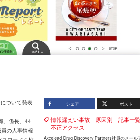
分について発表
シェア
ポスト
情報漏えい事故 原因別 記事一
、係長、44
不正アクセス
、職員の人事情報
パスワードを推