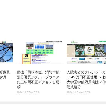
町職員
動機「興味本位」消防本部
入院患者のクレジットカ
職2月
副分署長がグループウエア
ド 45 万円不正使用 ～ 
に三年間不正アクセスし懲
大学医学部附属病院 2 
戒
懲戒処分
2024.12.3 Tue 8:05
2024.11.6 Wed 8:05