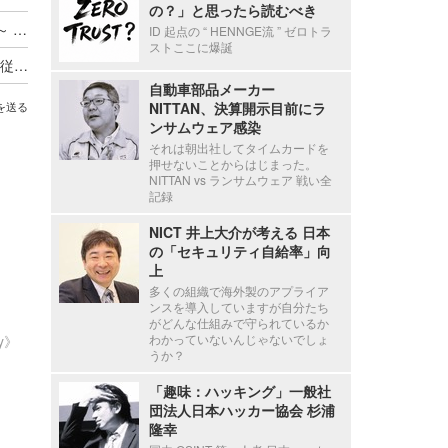
の？」と思ったら読むべき
ADサーバ上のデータが外部へ転送されたと判断 ～ 精電舎電子工業にランサムウェア攻撃
ID 起点の “ HENNGE流 ” ゼロトラ
ストここに爆誕
新エフエイコムにランサムウェア攻撃、取引先の従業員に関する個人情報が漏えいした可能性
自動車部品メーカー
NITTAN、決算開示目前にラ
を送る
ンサムウェア感染
それは朝出社してタイムカードを
押せないことからはじまった。
NITTAN vs ランサムウェア 戦い全
記録
NICT 井上大介が考える 日本
の「セキュリティ自給率」向
上
多くの組織で海外製のアプライア
ンスを導入していますが自分たち
がどんな仕組みで守られているか
わかっていないんじゃないでしょ
ty》
うか？
「趣味：ハッキング」一般社
団法人日本ハッカー協会 杉浦
隆幸