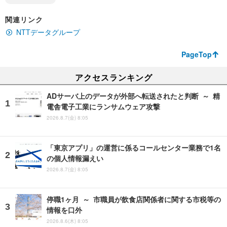
関連リンク
NTTデータグループ
PageTop
アクセスランキング
ADサーバ上のデータが外部へ転送されたと判断 ～ 精
電舎電子工業にランサムウェア攻撃
2026.8.7(金) 8:05
「東京アプリ」の運営に係るコールセンター業務で1名
の個人情報漏えい
2026.8.7(金) 8:05
停職1ヶ月 ～ 市職員が飲食店関係者に関する市税等の
情報を口外
2026.8.6(木) 8:05