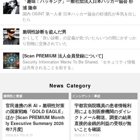
「趣味：ハッキング」一般社団法人日本ハッカー協会 杉
浦 隆幸
国内 OSINT 第一人者 日本ハッカー協会の杉浦氏が本気を出し
たら
脆弱性診断を盗んだ男
かくして「良い診断」の定義が気づいたらいつの間にかすっか
り別物に交換されていた
[Scan PREMIUM 法人会員登録について]
Security Information Wants To Be Shared.「セキュリティ情報
は共有されることを欲する」
News Category
脆弱性と脅威
インシデント・事故
官民連携の米 AI × 脆弱性対策
宇都宮病院職員の患者情報利
の国家戦略「GOLD EAGLE」
用による別医療機関のダイレ
ほか [Scan PREMIUM Month
クトメール郵送、調査の結果
ly Executive Summary 2026
直接的金銭的利益の受領が無
年7月度]
いことを確認
2026.8.6 Thu 8:15
2026.8.7 Fri 8:05