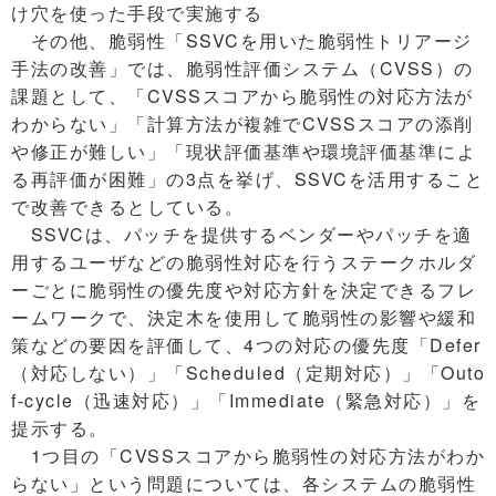
け穴を使った手段で実施する
その他、脆弱性「SSVCを用いた脆弱性トリアージ
手法の改善」では、脆弱性評価システム（CVSS）の
課題として、「CVSSスコアから脆弱性の対応方法が
わからない」「計算方法が複雑でCVSSスコアの添削
や修正が難しい」「現状評価基準や環境評価基準によ
る再評価が困難」の3点を挙げ、SSVCを活用すること
で改善できるとしている。
SSVCは、パッチを提供するベンダーやパッチを適
用するユーザなどの脆弱性対応を行うステークホルダ
ーごとに脆弱性の優先度や対応方針を決定できるフレ
ームワークで、決定木を使用して脆弱性の影響や緩和
策などの要因を評価して、4つの対応の優先度「Defer
（対応しない）」「Scheduled（定期対応）」「Outo
f-cycle（迅速対応）」「Immediate（緊急対応）」を
提示する。
1つ目の「CVSSスコアから脆弱性の対応方法がわか
らない」という問題については、各システムの脆弱性