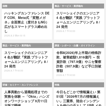
国際
製品・サービス・業界動向
ハッキングカンファレンス DE
スリーシェイクのエンジニア
F CON、Meta式「変態メガ
4 名が翻訳『実践 プラットフ
ネ」全面禁止（度付きもNG）
ォームエンジニアリング』8 /
広がるスマートグラス締め出
24 発売
し
2026.8.7 Fri 8:00
2026.8.3 Mon 8:15
製品・サービス・業界動向
調査・レポート・白書・ガイドライン
スリーシェイクのエンジニア
令和8(2026)年上半期の特殊詐
4 名が翻訳『実践 プラットフ
欺、被害総額1,816億円 ～ 投
ォームエンジニアリング』8 /
資詐欺（797.9億）やニセ警察
24 発売
詐欺（507.9億）など手口別被
害額
2026.8.7 Fri 8:00
2026.8.7 Fri 8:00
研修・セミナー・カンファレンス
特集
人事異動から退職処理までの
今日もどこかで情報漏えい 第
実務を体験 ～「Okta」ハンズ
51回「2026年7月の情報漏え
オンワークショップ 9月11日
い」三重県、陸自インシデン
大阪で開催
トを他山の石として USB メモ