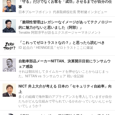
「守る」だけでなくお客を「成功」させるまでが自分の仕
事
日本プルーフポイント 代表取締役社長 野村健インタビュー
「脆弱性管理はレガシーなイメージがあってテクノロジー
的に魅力がないと思いました（阿部）」
Tenable 阿部淳平が語るエクスポージャーマネジメント
「これってゼロトラストなの？」と思ったら読むべき
ID 起点の “ HENNGE流 ” ゼロトラストここに爆誕
自動車部品メーカーNITTAN、決算開示目前にランサムウ
ェア感染
それは朝出社してタイムカードを押せないことからはじまっ
た。NITTAN vs ランサムウェア 戦い全記録
NICT 井上大介が考える 日本の「セキュリティ自給率」向
上
多くの組織で海外製のアプライアンスを導入していますが自分
たちがどんな仕組みで守られているかわかっていないんじゃな
いでしょうか？