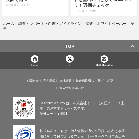
リ 1 万個チェック
2026.8.7 Fri 8:10
2026.8.7 Fri 8:15
記
ホーム
›
調査・レポート・白書・ガイドライン
›
調査・ホワイトペーパー
›
事
TOP
Home
X
Mail Magazine
お問合せ
広告掲載
会社概要
特定商取引法に基づく表記
個人情報保護方針
ScanNetSecurity は、株式会社イード（東証グロース上
場）の運営するサービスです。
証券コード：6038
株式会社イードは、個人情報の適切な取扱いを行う事業
者に対して付与されるプライバシーマークの付与認定を