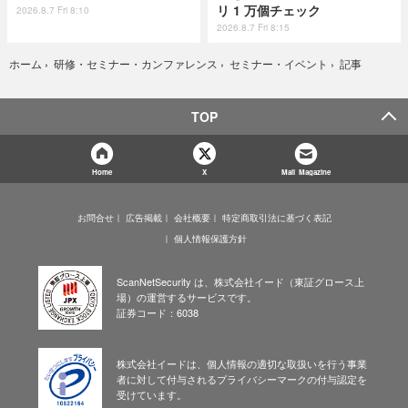
リ 1 万個チェック
2026.8.7 Fri 8:10
2026.8.7 Fri 8:15
記事
ホーム
›
研修・セミナー・カンファレンス
›
セミナー・イベント
›
TOP
Home
X
Mail Magazine
お問合せ
広告掲載
会社概要
特定商取引法に基づく表記
個人情報保護方針
ScanNetSecurity は、株式会社イード（東証グロース上
場）の運営するサービスです。
証券コード：6038
株式会社イードは、個人情報の適切な取扱いを行う事業
者に対して付与されるプライバシーマークの付与認定を
受けています。