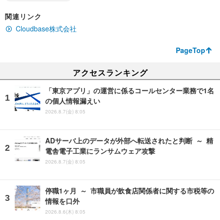
関連リンク
Cloudbase株式会社
PageTop
アクセスランキング
「東京アプリ」の運営に係るコールセンター業務で1名
の個人情報漏えい
2026.8.7(金) 8:05
ADサーバ上のデータが外部へ転送されたと判断 ～ 精
電舎電子工業にランサムウェア攻撃
2026.8.7(金) 8:05
停職1ヶ月 ～ 市職員が飲食店関係者に関する市税等の
情報を口外
2026.8.6(木) 8:05