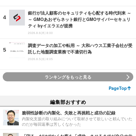
銀行が法人顧客のセキュリティを心配する時代到来 ～
～ GMOあおぞらネット銀行とGMOサイバーセキュリ
ティ byイエラエが提携
2026.8.6(木) 8:00
調査データの加工や転用 ～ 大和ハウス工業子会社が受
託した地盤調査業務で不適切行為
2026.8.5(水) 8:05
ランキングをもっと見る
PageTop
編集部おすすめ
脆弱性診断の内製化、失敗と再挑戦と成功の記録
内製化支援の取り組みについて取材させて欲しいと頼んでいた
のだが毎回返事は芳しくなかった
「守る」だけでなくお客を「成功」させるまでが自分の仕