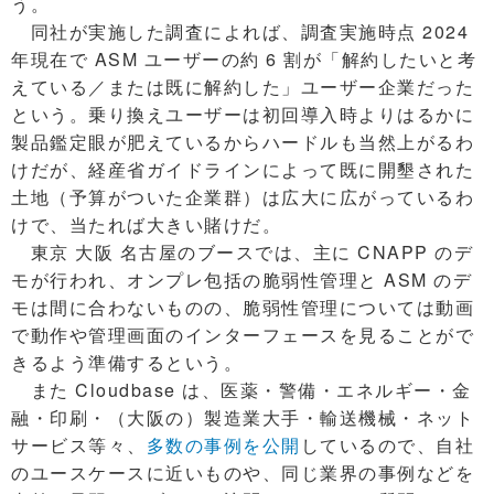
う。
同社が実施した調査によれば、調査実施時点 2024
年現在で ASM ユーザーの約 6 割が「解約したいと考
えている／または既に解約した」ユーザー企業だった
という。乗り換えユーザーは初回導入時よりはるかに
製品鑑定眼が肥えているからハードルも当然上がるわ
けだが、経産省ガイドラインによって既に開墾された
土地（予算がついた企業群）は広大に広がっているわ
けで、当たれば大きい賭けだ。
東京 大阪 名古屋のブースでは、主に CNAPP のデ
モが行われ、オンプレ包括の脆弱性管理と ASM のデ
モは間に合わないものの、脆弱性管理については動画
で動作や管理画面のインターフェースを見ることがで
きるよう準備するという。
また Cloudbase は、医薬・警備・エネルギー・金
融・印刷・（大阪の）製造業大手・輸送機械・ネット
サービス等々、
多数の事例を公開
しているので、自社
のユースケースに近いものや、同じ業界の事例などを