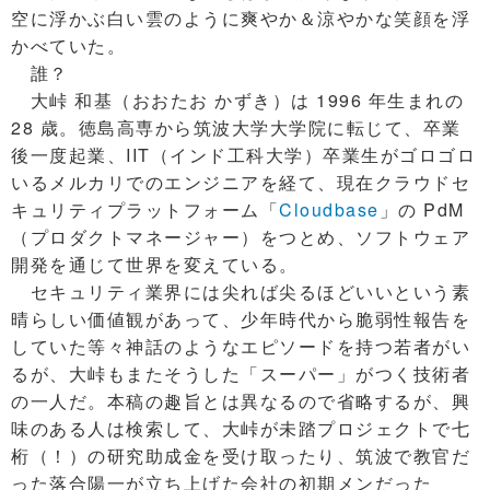
空に浮かぶ白い雲のように爽やか＆涼やかな笑顔を浮
かべていた。
誰？
大峠 和基（おおたお かずき）は 1996 年生まれの
28 歳。徳島高専から筑波大学大学院に転じて、卒業
後一度起業、IIT（インド工科大学）卒業生がゴロゴロ
いるメルカリでのエンジニアを経て、現在クラウドセ
キュリティプラットフォーム「
Cloudbase
」の PdM
（プロダクトマネージャー）をつとめ、ソフトウェア
開発を通じて世界を変えている。
セキュリティ業界には尖れば尖るほどいいという素
晴らしい価値観があって、少年時代から脆弱性報告を
していた等々神話のようなエピソードを持つ若者がい
るが、大峠もまたそうした「スーパー」がつく技術者
の一人だ。本稿の趣旨とは異なるので省略するが、興
味のある人は検索して、大峠が未踏プロジェクトで七
桁（！）の研究助成金を受け取ったり、筑波で教官だ
った落合陽一が立ち上げた会社の初期メンだった