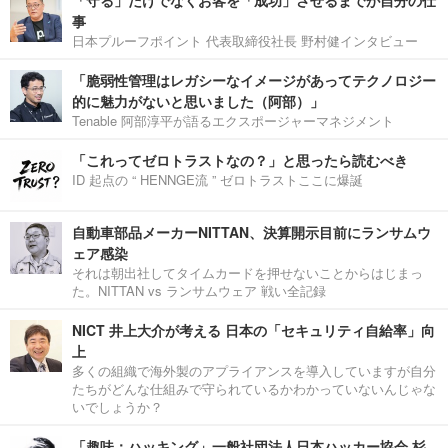
事
日本プルーフポイント 代表取締役社長 野村健インタビュー
「脆弱性管理はレガシーなイメージがあってテクノロジー
的に魅力がないと思いました（阿部）」
Tenable 阿部淳平が語るエクスポージャーマネジメント
「これってゼロトラストなの？」と思ったら読むべき
ID 起点の “ HENNGE流 ” ゼロトラストここに爆誕
自動車部品メーカーNITTAN、決算開示目前にランサムウ
ェア感染
それは朝出社してタイムカードを押せないことからはじまっ
た。NITTAN vs ランサムウェア 戦い全記録
NICT 井上大介が考える 日本の「セキュリティ自給率」向
上
多くの組織で海外製のアプライアンスを導入していますが自分
たちがどんな仕組みで守られているかわかっていないんじゃな
いでしょうか？
「趣味：ハッキング」一般社団法人日本ハッカー協会 杉