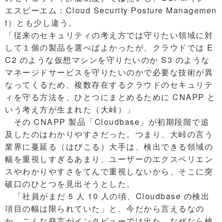
エスピーエム：Cloud Security Posture Managemen
t）とも少し違う。
「従来のセキュリティの考え方では守りたい領域に対
して１個の製品を選べばよかったが、クラウドでは E
C2 のような仮想マシンを守りたいのか S3 のような
マネージドサービスを守りたいのかで必要な技術が異
なってくるため、複数存在するクラウドのセキュリテ
ィを守る方法を、ひとつにまとめるために CNAPP と
いう考え方が生まれた（大峠）」
その CNAPP 製品「Cloudbase」が初期段階で追
及したのはわかりやすさだった。つまり、大峠の言う
業界に蔓延る（はびこる）大手は、検出できる領域の
幅を重視しすぎるあまり、ユーザーのエクスペリエン
スやわかりやすさをてんで重視しないから、そこに突
破口のひとつを見出そうとした。
「社員がまだ 5 人 10 人の頃、Cloudbase の検出
項目の幅は限られていた」と、今だから言えるなの
か、こんな発言がインタビューでは出た。なぜなら検