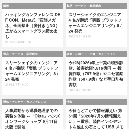
国際
製品・サービス・業界動向
ハッキングカンファレンス DE
スリーシェイクのエンジニア
F CON、Meta式「変態メガ
4 名が翻訳『実践 プラットフ
ネ」全面禁止（度付きもNG）
ォームエンジニアリング』8 /
広がるスマートグラス締め出
24 発売
し
2026.8.7 Fri 8:00
2026.8.3 Mon 8:15
製品・サービス・業界動向
調査・レポート・白書・ガイドライン
スリーシェイクのエンジニア
令和8(2026)年上半期の特殊詐
4 名が翻訳『実践 プラットフ
欺、被害総額1,816億円 ～ 投
ォームエンジニアリング』8 /
資詐欺（797.9億）やニセ警察
24 発売
詐欺（507.9億）など手口別被
害額
2026.8.7 Fri 8:00
2026.8.7 Fri 8:00
研修・セミナー・カンファレンス
特集
人事異動から退職処理までの
今日もどこかで情報漏えい 第
実務を体験 ～「Okta」ハンズ
51回「2026年7月の情報漏え
オンワークショップ 9月11日
い」三重県、陸自インシデン
大阪で開催
トを他山の石として USB メモ