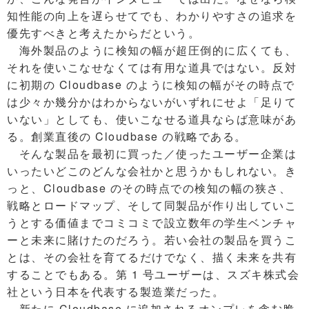
知性能の向上を遅らせてでも、わかりやすさの追求を
優先すべきと考えたからだという。
海外製品のように検知の幅が超圧倒的に広くても、
それを使いこなせなくては有用な道具ではない。反対
に初期の Cloudbase のように検知の幅がその時点で
は少々か幾分かはわからないがいずれにせよ「足りて
いない」としても、使いこなせる道具ならば意味があ
る。創業直後の Cloudbase の戦略である。
そんな製品を最初に買った／使ったユーザー企業は
いったいどこのどんな会社かと思うかもしれない。き
っと、Cloudbase のその時点での検知の幅の狭さ、
戦略とロードマップ、そして同製品が作り出していこ
うとする価値までコミコミで設立数年の学生ベンチャ
ーと未来に賭けたのだろう。若い会社の製品を買うこ
とは、その会社を育てるだけでなく、描く未来を共有
することでもある。第 1 号ユーザーは、スズキ株式会
社という日本を代表する製造業だった。
新たに Cloudbase に追加されるオンプレを含む脆