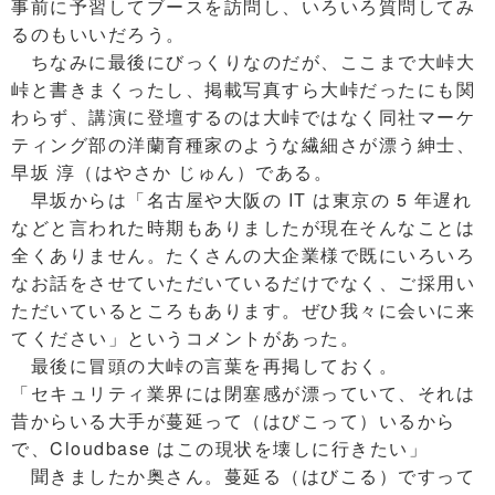
事前に予習してブースを訪問し、いろいろ質問してみ
るのもいいだろう。
ちなみに最後にびっくりなのだが、ここまで大峠大
峠と書きまくったし、掲載写真すら大峠だったにも関
わらず、講演に登壇するのは大峠ではなく同社マーケ
ティング部の洋蘭育種家のような繊細さが漂う紳士、
早坂 淳（はやさか じゅん）である。
早坂からは「名古屋や大阪の IT は東京の 5 年遅れ
などと言われた時期もありましたが現在そんなことは
全くありません。たくさんの大企業様で既にいろいろ
なお話をさせていただいているだけでなく、ご採用い
ただいているところもあります。ぜひ我々に会いに来
てください」というコメントがあった。
最後に冒頭の大峠の言葉を再掲しておく。
「セキュリティ業界には閉塞感が漂っていて、それは
昔からいる大手が蔓延って（はびこって）いるから
で、Cloudbase はこの現状を壊しに行きたい」
聞きましたか奥さん。蔓延る（はびこる）ですって