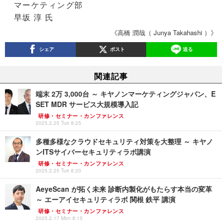
マーケティング部
早坂 淳 氏
《高橋 潤哉（ Junya Takahashi ）》
シェア
ポスト
送る
関連記事
端末 2万 3,000台 ～ キヤノンマーケティングジャパン、E
SET MDR サービス大規模導入記
研修・セミナー・カンファレンス
2025.2.25 Tue 8:25
多種多様なクラウドセキュリティ対策を大整理 ～ キヤノ
ンITSサイバーセキュリティラボ講演
研修・セミナー・カンファレンス
2025.2.25 Tue 8:20
AeyeScan が拓く未来 診断内製化がもたらす本当の変革
～ エーアイセキュリティラボ 関根 鉄平 講演
研修・セミナー・カンファレンス
2025.2.17 Mon 8:15