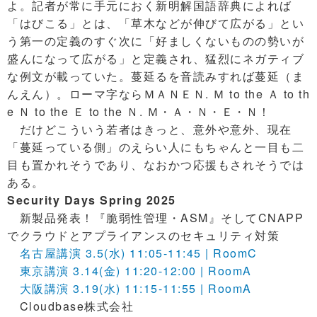
よ。記者が常に手元におく新明解国語辞典によれば
「はびこる」とは、「草木などが伸びて広がる」とい
う第一の定義のすぐ次に「好ましくないものの勢いが
盛んになって広がる」と定義され、猛烈にネガティブ
な例文が載っていた。蔓延るを音読みすれば蔓延（ま
んえん）。ローマ字ならＭＡＮＥＮ. Ｍ to the Ａ to th
e Ｎ to the Ｅ to the Ｎ. Ｍ・Ａ・Ｎ・Ｅ・Ｎ！
だけどこういう若者はきっと、意外や意外、現在
「蔓延っている側」のえらい人にもちゃんと一目も二
目も置かれそうであり、なおかつ応援もされそうでは
ある。
Security Days Spring 2025
新製品発表！『脆弱性管理・ASM』そしてCNAPP
でクラウドとアプライアンスのセキュリティ対策
名古屋講演 3.5(水) 11:05-11:45 | RoomC
東京講演 3.14(金) 11:20-12:00 | RoomA
大阪講演 3.19(水) 11:15-11:55 | RoomA
Cloudbase株式会社