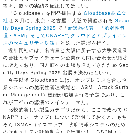
等々、数々の実績を確認してほしい。
「Cloudbase」を開発提供する
Cloudbase株式会
社
は 3 月に、東京・名古屋・大阪で開催される
Secur
ity Days Spring 2025
で「
新製品発表！『脆弱性管
理・ASM』そしてCNAPPでクラウドとアプライアン
スのセキュリティ対策
」と題した講演を行う。
近年同社には、名古屋と大阪に所在する大手製造業
の会社とサプライチェーン企業から問い合わせが顕著
に増えており、同方面への出張も増えてきたため Sec
urity Days Spring 2025 出展を決めたという。
今春以降 Cloudbase には、オンプレミスを含む企
業システムの脆弱性管理機能と、ASM（Attack Surfa
ce Management）機能が追加される予定であり、こ
れが三都市の講演のメインテーマだ。
比較的新しい製品カテゴリだから、ここで改めて C
NAPP（シーナップ）について説明しておくと、もち
ろん ISMAP（イスマップ：政府情報システムのため
のセキュリティ評価制度）では無いし、CSPM（シー