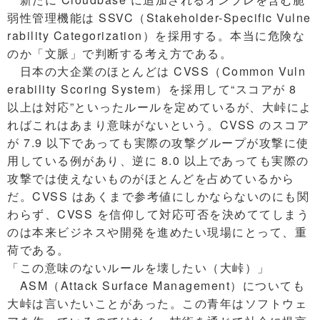
弱性管理機能は SSVC（Stakeholder-Specific Vulne
rability Categorization）を採用する。本当に危険な
のか「文脈」で判断する考え方である。
日本の大企業のほとんどは CVSS（Common Vuln
erability Scoring System）を採用して“スコアが 8
以上は対応”といったルールを定めているが、大峠によ
ればこれはあまり意味がないという。CVSS のスコア
が 7.9 以下であっても実際の攻撃グループが攻撃に使
用している例があり、逆に 8.0 以上であっても実際の
攻撃では使えないものがほとんどを占めているから
だ。CVSS はあくまで参考値にしかならないのにも関
わらず、CVSS を信仰して対応可否を決めててしまう
のは本来ビジネスや開発を進めたい現場にとって、重
荷である。
「この意味のないルールを壊したい（大峠）」
ASM（Attack Surface Management）についても
大峠は言いたいことがあった。この青年はソフトウェ