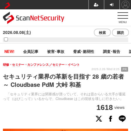
MENU
2026.08.08(土)
検索
購読
NEW!
会員記事
被害･事故
脅威･脆弱性
調査･報告
研修・セミナー・カンファレンス
セミナー・イベント
2025.2.26 Wed 8:25
PR
セキュリティ業界の革新を目指す 28 歳の若者
～ Cloudbase PdM 大峠 和基
「セキュリティ業界には閉塞感が漂っていて、それは昔からいる大手が蔓延
って（はびこって）いるからで、Cloudbase はこの現状を壊しに行きたい」
1618
views