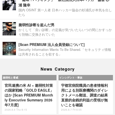
浦 隆幸
国内 OSINT 第一人者 日本ハッカー協会の杉浦氏が本気を出し
たら
脆弱性診断を盗んだ男
かくして「良い診断」の定義が気づいたらいつの間にかすっか
り別物に交換されていた
[Scan PREMIUM 法人会員登録について]
Security Information Wants To Be Shared.「セキュリティ情報
は共有されることを欲する」
News Category
脆弱性と脅威
インシデント・事故
官民連携の米 AI × 脆弱性対策
宇都宮病院職員の患者情報利
の国家戦略「GOLD EAGLE」
用による別医療機関のダイレ
ほか [Scan PREMIUM Month
クトメール郵送、調査の結果
ly Executive Summary 2026
直接的金銭的利益の受領が無
年7月度]
いことを確認
2026.8.6 Thu 8:15
2026.8.7 Fri 8:05