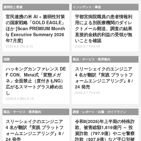
脆弱性と脅威
インシデント・事故
官民連携の米 AI × 脆弱性対策
宇都宮病院職員の患者情報利
の国家戦略「GOLD EAGLE」
用による別医療機関のダイレ
ほか [Scan PREMIUM Month
クトメール郵送、調査の結果
ly Executive Summary 2026
直接的金銭的利益の受領が無
年7月度]
いことを確認
2026.8.6 Thu 8:15
2026.8.7 Fri 8:05
国際
製品・サービス・業界動向
ハッキングカンファレンス DE
スリーシェイクのエンジニア
F CON、Meta式「変態メガ
4 名が翻訳『実践 プラットフ
ネ」全面禁止（度付きもNG）
ォームエンジニアリング』8 /
広がるスマートグラス締め出
24 発売
し
2026.8.7 Fri 8:00
2026.8.3 Mon 8:15
製品・サービス・業界動向
調査・レポート・白書・ガイドライン
スリーシェイクのエンジニア
令和8(2026)年上半期の特殊詐
4 名が翻訳『実践 プラットフ
欺、被害総額1,816億円 ～ 投
ォームエンジニアリング』8 /
資詐欺（797.9億）やニセ警察
24 発売
詐欺（507.9億）など手口別被