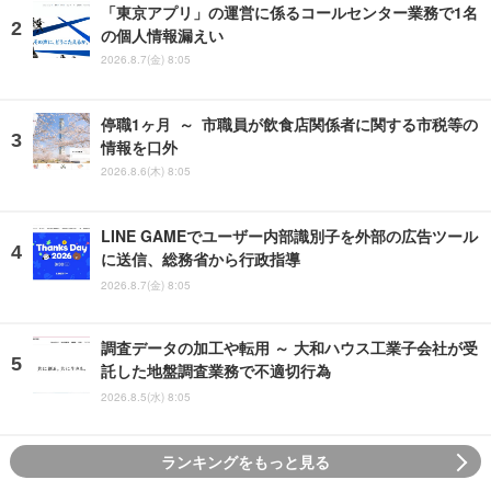
「東京アプリ」の運営に係るコールセンター業務で1名
の個人情報漏えい
2026.8.7(金) 8:05
停職1ヶ月 ～ 市職員が飲食店関係者に関する市税等の
情報を口外
2026.8.6(木) 8:05
LINE GAMEでユーザー内部識別子を外部の広告ツール
に送信、総務省から行政指導
2026.8.7(金) 8:05
調査データの加工や転用 ～ 大和ハウス工業子会社が受
託した地盤調査業務で不適切行為
2026.8.5(水) 8:05
ランキングをもっと見る