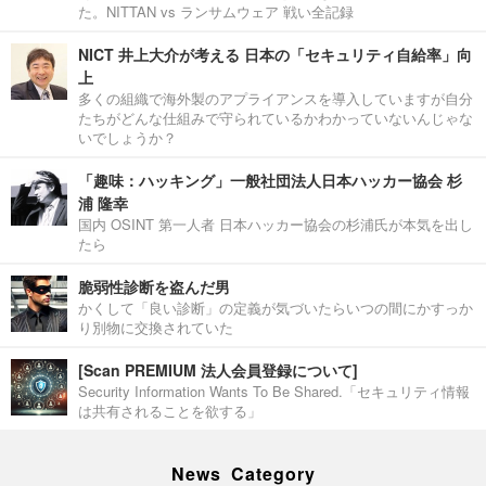
た。NITTAN vs ランサムウェア 戦い全記録
NICT 井上大介が考える 日本の「セキュリティ自給率」向
上
多くの組織で海外製のアプライアンスを導入していますが自分
たちがどんな仕組みで守られているかわかっていないんじゃな
いでしょうか？
「趣味：ハッキング」一般社団法人日本ハッカー協会 杉
浦 隆幸
国内 OSINT 第一人者 日本ハッカー協会の杉浦氏が本気を出し
たら
脆弱性診断を盗んだ男
かくして「良い診断」の定義が気づいたらいつの間にかすっか
り別物に交換されていた
[Scan PREMIUM 法人会員登録について]
Security Information Wants To Be Shared.「セキュリティ情報
は共有されることを欲する」
News Category