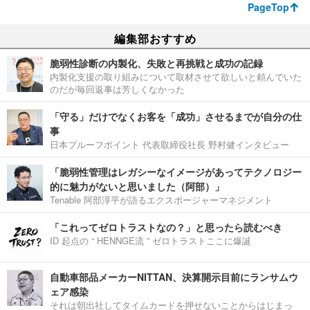
PageTop
編集部おすすめ
脆弱性診断の内製化、失敗と再挑戦と成功の記録
内製化支援の取り組みについて取材させて欲しいと頼んでいた
のだが毎回返事は芳しくなかった
「守る」だけでなくお客を「成功」させるまでが自分の仕
事
日本プルーフポイント 代表取締役社長 野村健インタビュー
「脆弱性管理はレガシーなイメージがあってテクノロジー
的に魅力がないと思いました（阿部）」
Tenable 阿部淳平が語るエクスポージャーマネジメント
「これってゼロトラストなの？」と思ったら読むべき
ID 起点の “ HENNGE流 ” ゼロトラストここに爆誕
自動車部品メーカーNITTAN、決算開示目前にランサムウ
ェア感染
それは朝出社してタイムカードを押せないことからはじまっ