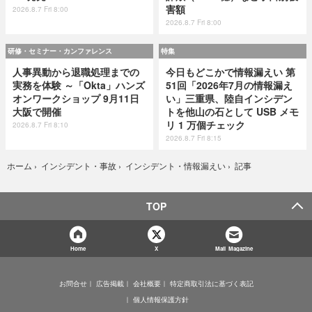
害額
2026.8.7 Fri 8:00
2026.8.7 Fri 8:00
研修・セミナー・カンファレンス
特集
人事異動から退職処理までの
今日もどこかで情報漏えい 第
実務を体験 ～「Okta」ハンズ
51回「2026年7月の情報漏え
オンワークショップ 9月11日
い」三重県、陸自インシデン
大阪で開催
トを他山の石として USB メモ
リ 1 万個チェック
2026.8.7 Fri 8:10
2026.8.7 Fri 8:15
記事
ホーム
›
インシデント・事故
›
インシデント・情報漏えい
›
TOP
Home
X
Mail Magazine
お問合せ
広告掲載
会社概要
特定商取引法に基づく表記
個人情報保護方針