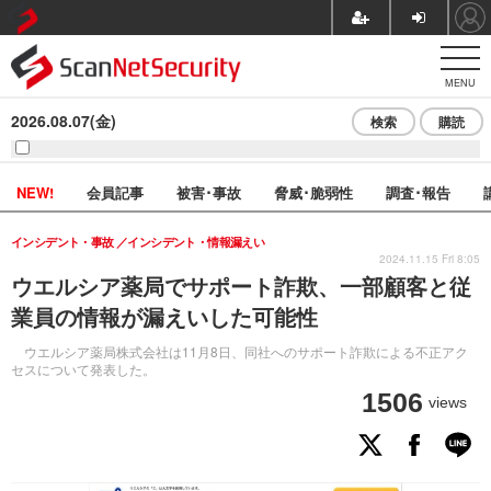
MENU
2026.08.07(金)
検索
購読
NEW!
会員記事
被害･事故
脅威･脆弱性
調査･報告
インシデント・事故
インシデント・情報漏えい
2024.11.15 Fri 8:05
ウエルシア薬局でサポート詐欺、一部顧客と従
業員の情報が漏えいした可能性
ウエルシア薬局株式会社は11月8日、同社へのサポート詐欺による不正アク
セスについて発表した。
1506
views