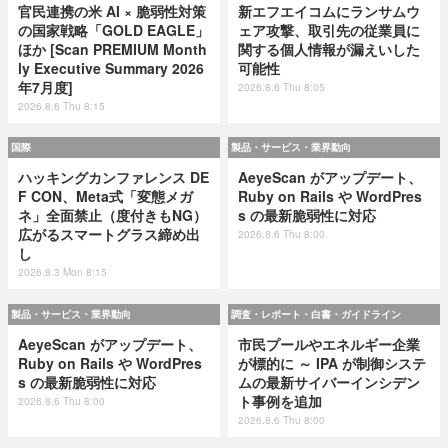
官民連携の米 AI × 脆弱性対策
新エフエイコムにランサムウ
の国家戦略「GOLD EAGLE」
ェア攻撃、取引先の従業員に
ほか [Scan PREMIUM Month
関する個人情報が漏えいした
ly Executive Summary 2026
可能性
年7月度]
2026.8.6 Thu 8:05
2026.8.6 Thu 8:15
国際
製品・サービス・業界動向
ハッキングカンファレンス DE
AeyeScan がアップデート、
F CON、Meta式「変態メガ
Ruby on Rails や WordPres
ネ」全面禁止（度付きもNG）
s の最新脆弱性に対応
広がるスマートグラス締め出
2026.8.6 Thu 8:00
し
2026.8.3 Mon 8:15
製品・サービス・業界動向
調査・レポート・白書・ガイドライン
AeyeScan がアップデート、
市民プールやエネルギー企業
Ruby on Rails や WordPres
が標的に ～ IPA が制御システ
s の最新脆弱性に対応
ムの最新サイバーインシデン
ト事例を追加
2026.8.6 Thu 8:00
2026.8.6 Thu 8:00