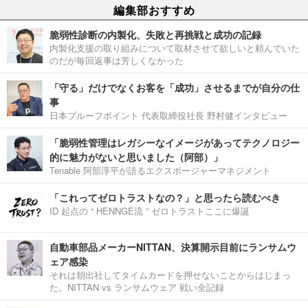
編集部おすすめ
脆弱性診断の内製化、失敗と再挑戦と成功の記録
内製化支援の取り組みについて取材させて欲しいと頼んでいた
のだが毎回返事は芳しくなかった
「守る」だけでなくお客を「成功」させるまでが自分の仕
事
日本プルーフポイント 代表取締役社長 野村健インタビュー
「脆弱性管理はレガシーなイメージがあってテクノロジー
的に魅力がないと思いました（阿部）」
Tenable 阿部淳平が語るエクスポージャーマネジメント
「これってゼロトラストなの？」と思ったら読むべき
ID 起点の “ HENNGE流 ” ゼロトラストここに爆誕
自動車部品メーカーNITTAN、決算開示目前にランサムウ
ェア感染
それは朝出社してタイムカードを押せないことからはじまっ
た。NITTAN vs ランサムウェア 戦い全記録