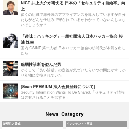
NICT 井上大介が考える 日本の「セキュリティ自給率」向
上
多くの組織で海外製のアプライアンスを導入していますが自分
たちがどんな仕組みで守られているかわかっていないんじゃな
いでしょうか？
「趣味：ハッキング」一般社団法人日本ハッカー協会 杉
浦 隆幸
国内 OSINT 第一人者 日本ハッカー協会の杉浦氏が本気を出し
たら
脆弱性診断を盗んだ男
かくして「良い診断」の定義が気づいたらいつの間にかすっか
り別物に交換されていた
[Scan PREMIUM 法人会員登録について]
Security Information Wants To Be Shared.「セキュリティ情報
は共有されることを欲する」
News Category
脆弱性と脅威
インシデント・事故