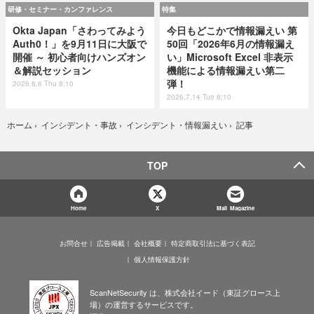
研修・セミナー・カンファレンス
特集
Okta Japan「さわってみよう
今日もどこかで情報漏えい 第
Auth0！」を9月11日に大阪で
50回「2026年6月の情報漏え
開催 ～ 初心者向けハンズオン
い」Microsoft Excel 非表示
＆解説セッション
機能による情報漏えい第二
弾！
2026.8.6 Thu 8:10
2026.7.14 Tue 8:10
記事
ホーム
›
インシデント・事故
›
インシデント・情報漏えい
›
TOP
Home
X
Mail Magazine
お問合せ
広告掲載
会社概要
特定商取引法に基づく表記
個人情報保護方針
ScanNetSecurity は、株式会社イード（東証グロース上
場）の運営するサービスです。