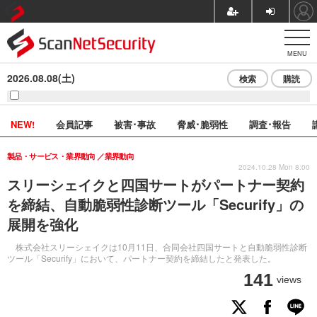
MENU
2026.08.08(土)
検索
購読
NEW!
会員記事
被害･事故
脅威･脆弱性
調査･報告
製品・サービス・業界動向
業界動向
2024.10.28 Mon 8:00
スリーシェイクと四国サートがパートナー契約
を締結、自動脆弱性診断ツール「Securify」の
展開を強化
株式会社スリーシェイクは10月11日、合同会社四国サートと自動脆弱性診断
ツール「Securify」において、パートナー契約を締結したと発表した。
141
views