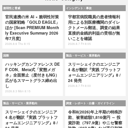
脆弱性と脅威
インシデント・事故
官民連携の米 AI × 脆弱性対策
宇都宮病院職員の患者情報利
の国家戦略「GOLD EAGLE」
用による別医療機関のダイレ
ほか [Scan PREMIUM Month
クトメール郵送、調査の結果
ly Executive Summary 2026
直接的金銭的利益の受領が無
年7月度]
いことを確認
2026.8.6 Thu 8:15
2026.8.7 Fri 8:05
国際
製品・サービス・業界動向
ハッキングカンファレンス DE
スリーシェイクのエンジニア
F CON、Meta式「変態メガ
4 名が翻訳『実践 プラットフ
ネ」全面禁止（度付きもNG）
ォームエンジニアリング』8 /
広がるスマートグラス締め出
24 発売
し
2026.8.7 Fri 8:00
2026.8.3 Mon 8:15
製品・サービス・業界動向
調査・レポート・白書・ガイドライン
スリーシェイクのエンジニア
令和8(2026)年上半期の特殊詐
4 名が翻訳『実践 プラットフ
欺、被害総額1,816億円 ～ 投
ォームエンジニアリング』8 /
資詐欺（797.9億）やニセ警察
24 発売
詐欺（507.9億）など手口別被