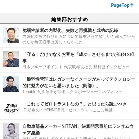
PageTop
編集部おすすめ
脆弱性診断の内製化、失敗と再挑戦と成功の記録
内製化支援の取り組みについて取材させて欲しいと頼んでいた
のだが毎回返事は芳しくなかった
「守る」だけでなくお客を「成功」させるまでが自分の仕
事
日本プルーフポイント 代表取締役社長 野村健インタビュー
「脆弱性管理はレガシーなイメージがあってテクノロジー
的に魅力がないと思いました（阿部）」
Tenable 阿部淳平が語るエクスポージャーマネジメント
「これってゼロトラストなの？」と思ったら読むべき
ID 起点の “ HENNGE流 ” ゼロトラストここに爆誕
自動車部品メーカーNITTAN、決算開示目前にランサムウ
ェア感染
それは朝出社してタイムカードを押せないことからはじまっ