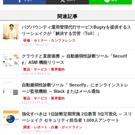
関連記事
バグバウンティ運用管理代行サービスBugtyを提供するス
リーシェイクが「解決する労苦〈Toil〉」
研修・セミナー・カンファレンス
2022.3.7 Mon 8:25
クラウドと直接連携 ～ 自動脆弱性診断ツール「Securif
y」ASM 機能リリース
製品・サービス・業界動向
2024.10.9 Wed 8:00
自動脆弱性診断ツール「 Securify」にオンラインストレ
ージ監視機能 ～ Slack またはメール通知
製品・サービス・業界動向
2024.9.13 Fri 8:00
強化すべきは 1位診断定期実施 2位教育 3位可視化 ～ スリ
ーシェイク セキュリティ担当者 1,000人アンケート
調査・レポート・白書・ガイドライン
2024.8.7 Wed 15:00