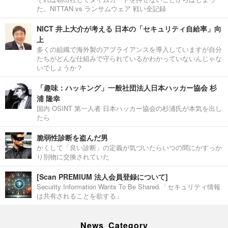
た。NITTAN vs ランサムウェア 戦い全記録
NICT 井上大介が考える 日本の「セキュリティ自給率」向
上
多くの組織で海外製のアプライアンスを導入していますが自分
たちがどんな仕組みで守られているかわかっていないんじゃな
いでしょうか？
「趣味：ハッキング」一般社団法人日本ハッカー協会 杉
浦 隆幸
国内 OSINT 第一人者 日本ハッカー協会の杉浦氏が本気を出し
たら
脆弱性診断を盗んだ男
かくして「良い診断」の定義が気づいたらいつの間にかすっか
り別物に交換されていた
[Scan PREMIUM 法人会員登録について]
Security Information Wants To Be Shared.「セキュリティ情報
は共有されることを欲する」
News Category