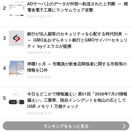
ADサーバ上のデータが外部へ転送されたと判断 ～ 精
電舎電子工業にランサムウェア攻撃
2026.8.7(金) 8:05
銀行が法人顧客のセキュリティを心配する時代到来 ～
～ GMOあおぞらネット銀行とGMOサイバーセキュリ
ティ byイエラエが提携
2026.8.6(木) 8:00
停職1ヶ月 ～ 市職員が飲食店関係者に関する市税等の
情報を口外
2026.8.6(木) 8:05
今日もどこかで情報漏えい 第51回「2026年7月の情報
漏えい」三重県、陸自インシデントを他山の石として
USB メモリ 1 万個チェック
2026.8.7(金) 8:15
ランキングをもっと見る