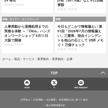
害額
2026.8.7 Fri 8:00
2026.8.7 Fri 8:00
研修・セミナー・カンファレンス
特集
人事異動から退職処理までの
今日もどこかで情報漏えい 第
実務を体験 ～「Okta」ハンズ
51回「2026年7月の情報漏え
オンワークショップ 9月11日
い」三重県、陸自インシデン
大阪で開催
トを他山の石として USB メモ
リ 1 万個チェック
2026.8.7 Fri 8:10
2026.8.7 Fri 8:15
記事
ホーム
›
製品・サービス・業界動向
›
業界動向
›
TOP
Home
X
Mail Magazine
お問合せ
広告掲載
会社概要
特定商取引法に基づく表記
個人情報保護方針