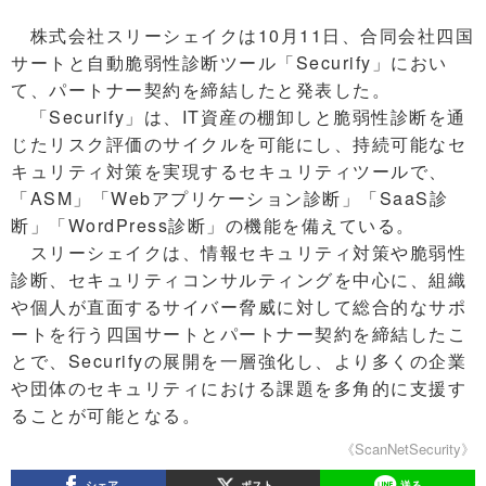
株式会社スリーシェイクは10月11日、合同会社四国
サートと自動脆弱性診断ツール「Securify」におい
て、パートナー契約を締結したと発表した。
「Securify」は、IT資産の棚卸しと脆弱性診断を通
じたリスク評価のサイクルを可能にし、持続可能なセ
キュリティ対策を実現するセキュリティツールで、
「ASM」「Webアプリケーション診断」「SaaS診
断」「WordPress診断」の機能を備えている。
スリーシェイクは、情報セキュリティ対策や脆弱性
診断、セキュリティコンサルティングを中心に、組織
や個人が直面するサイバー脅威に対して総合的なサポ
ートを行う四国サートとパートナー契約を締結したこ
とで、Securifyの展開を一層強化し、より多くの企業
や団体のセキュリティにおける課題を多角的に支援す
ることが可能となる。
《ScanNetSecurity》
シェア
ポスト
送る