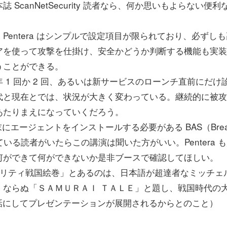
canNetSecurity 読者なら、何か思いもよらない便利
entera はシンプルで設定項目が限られており、必ずしも
アを使って攻撃を仕掛け、安全かどうか判断する機能も実装
うことができる。
1 回か 2 回、あるいは新サービスのローンチ直前にだけ
代と現在とでは、状況が大きく変わっている。継続的に被攻
あたりまえになっていくだろう。
末にエージェントをインストールする必要がある BAS（Brea
収集をしている読者がいたらこの講演は聞いた方がいい。Pentera 
何ができて何ができないか是非ブースで確認してほしい。
キュリティ戦国絵巻」とあるのは、日本語が超達者なミッチェ
」ならぬ「ＳＡＭＵＲＡＩ ＴＡＬＥ」と題し、戦国時代の
とえ話にしてプレゼンテーションが展開されるからとのこと）