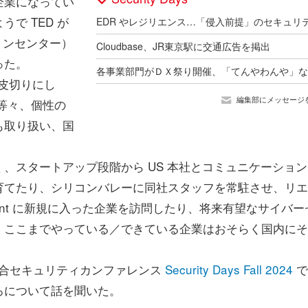
企業になってい
で TED が
ョンセンター）
Cloudbase、JR東京駅に交通広告を掲出
った。
を皮切りにし
編集部にメッセージ
a」等々、個性の
も取り扱い、国
スタートアップ段階から US 本社とコミュニケーション
育てたり、シリコンバレーに同社スタッフを常駐させ、リエ
drant に新規に入った企業を訪問したり、将来有望なサイバー
。ここまでやっている／できている企業はおそらく国内にそ
総合セキュリティカンファレンス
Security Days Fall 2024
で
ろについて話を聞いた。