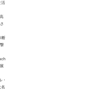
な活
高
さ
診断
撃
ch
も展
ル・
大名