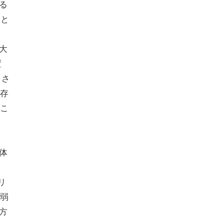
来る
たと
大
置
、さ
存
こ
体
リ
弱
方