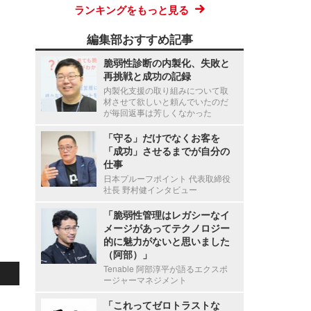
ランキングをもっと見る
編集部おすすめ記事
脆弱性診断の内製化、失敗と
再挑戦と成功の記録
内製化支援の取り組みについて取
材させて欲しいと頼んでいたのだ
が毎回返事は芳しくなかった
「守る」だけでなくお客を
「成功」させるまでが自分の
仕事
日本プルーフポイント 代表取締役
社長 野村健インタビュー
「脆弱性管理はレガシーなイ
メージがあってテクノロジー
的に魅力がないと思いました
（阿部）」
Tenable 阿部淳平が語るエクスポ
ージャーマネジメント
「これってゼロトラストな