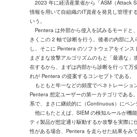
2023 年に経済産業省から「ASM（Attack 
情報を用いて自組織のIT資産を発見し管理する～
いう。
Pentera は外部から侵入を試みるモー
きくこの 2 軸で診断を行う。後者の内部に
し、そこに Pentera のソフトウェアを
まざまな攻撃アルゴリズムのもと「最適な」
在するから、まずは内部から診断を行って万
れが Pentera の提案するコンセプトである。
もともと年一などの頻度でペネトレーション
Pentera 想定ユーザーの第一カテゴリで
系で、まさに継続的に（Continuous）に
他にもたとえば、SIEM の検知ルールが機
ティ製品が想定通り駆動するか攻撃を実際に
性がある場合、Pentera を走らせた結果