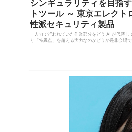
シンギュラリティを目指す 
トツール ～ 東京エレク
性派セキュリティ製品
人力で行われていた作業部分をどう AI が代替してく
り「特異点」を超える実力なのかどうか是非会場で