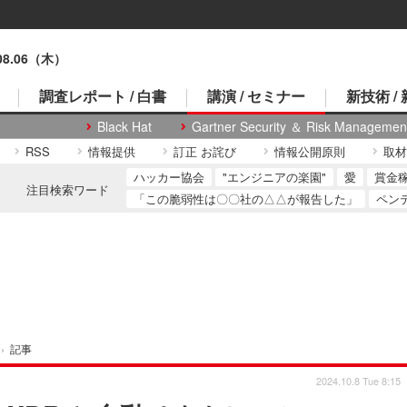
.08.06（木）
調査レポート / 白書
講演 / セミナー
新技術 /
Black Hat
Gartner Security ＆ Risk Managemen
RSS
情報提供
訂正 お詫び
情報公開原則
取材
ハッカー協会
"エンジニアの楽園"
愛
賞金
注目検索ワード
「この脆弱性は〇〇社の△△が報告した」
ペン
›
記事
2024.10.8 Tue 8:15