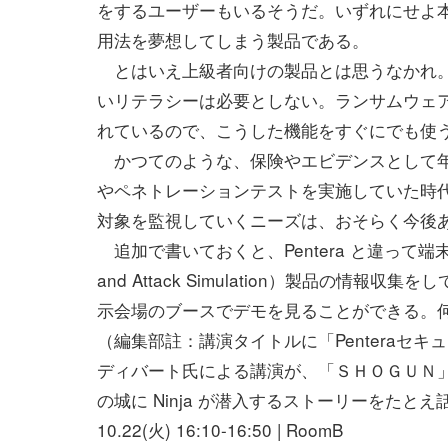
をするユーザーもいるそうだ。いずれにせよ本誌 S
用法を夢想してしまう製品である。
とはいえ上級者向けの製品とは思うなかれ。P
いリテラシーは必要としない。ランサムウェ
れているので、こうした機能をすぐにでも使
かつてのような、保険やエビデンスとして年 
やペネトレーションテストを実施していた時
対象を監視していくニーズは、おそらく今後
追加で書いておくと、Pentera と違って端
and Attack Simulation）製品の情報
示会場のブースでデモを見ることができる。
（編集部註：講演タイトルに「Penteraセ
ディバート氏による講演が、「ＳＨＯＧＵＮ
の城に Ninja が潜入するストーリーをた
10.22(火) 16:10-16:50 | RoomB