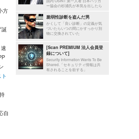
国内 OSINT 第一人者 日本ハッカ
ー協会の杉浦氏が本気を出したら
小方
脆弱性診断を盗んだ男
かくして「良い診断」の定義が気
ず誕
づいたらいつの間にかすっかり別
物に交換されていた
り速
[Scan PREMIUM 法人会員登
録について]
P
Security Information Wants To Be
Shared.「セキュリティ情報は共
ン
有されることを欲する」
スト
持
応自