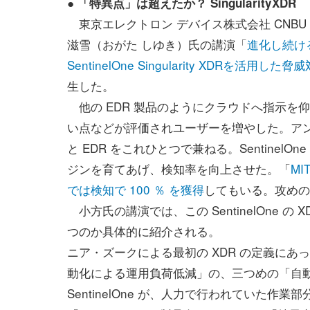
● 「特異点」は超えたか？ SingularityXDR
東京エレクトロン デバイス株式会社 CNBU
滋雪（おがた しゆき）氏の講演「
進化し続け
SentinelOne Singularity XDRを活用し
生した。
他の EDR 製品のようにクラウドへ指示を仰
い点などが評価されユーザーを増やした。アン
と EDR をこれひとつで兼ねる。SentinelO
ジンを育てあげ、検知率を向上させた。「
MI
では検知で 100 ％ を獲得
してもいる。攻めの
小方氏の講演では、この SentinelOne の X
つのか具体的に紹介される。
ニア・ズークによる最初の XDR の定義に
動化による運用負荷低減」の、三つめの「自動
SentinelOne が、人力で行われていた作