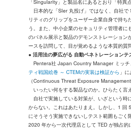
「Singularity」と製品名にあるとおり
日本的な「SIer 丸投げ」ではなく、自社で 
リティのグリップをユーザー企業自身で持ち
う。また、中小企業のセキュリティ管理者に
のパネル展示と製品のデモンストレーションが行われ
ースを訪問して、目が覚めるような本質的質
● 活用法の夢広がる 自動ペネトレーションテスト
Pentera社 Japan Country Mana
ティ戦国絵巻 ～ CTEMの実装は検証から
」に
（Continuous Threat Exposure Mana
いったい何をする製品なのか。ひらたく言え
自社で実施している対策が、いざという時に
からない。これはあたりまえ。しかし、1 回 5
にそうそう実施できないしテスト範囲もごく
2020 年から一次代理店として TED が独占