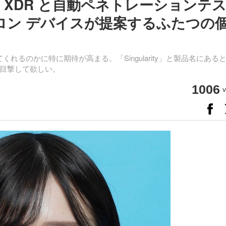
XDR と自動ペネトレーションテ
トロン デバイスが提案するふたつの
れるのかに特に期待が高まる。「Singularity」と製品名にある
目撃して欲しい。
1006
v