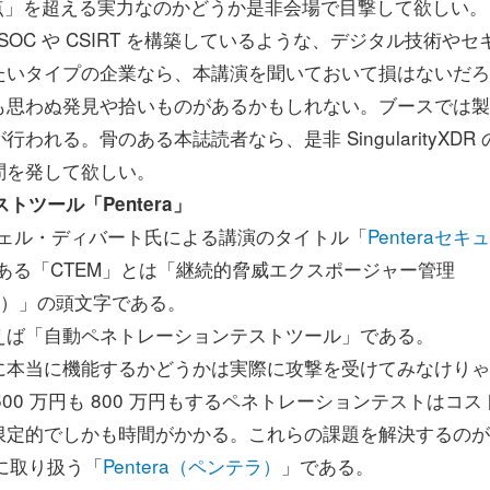
「特異点」を超える実力なのかどうか是非会場で目撃して欲しい。
SOC や CSIRT を構築しているような、デジタル技術やセ
たいタイプの企業なら、本講演を聞いておいて損はないだろ
も思わぬ発見や拾いものがあるかもしれない。ブースでは製
る。骨のある本誌読者なら、是非 SingularityXDR 
問を発して欲しい。
ツール「Pentera」
ger ミッチェル・ディバート氏による講演のタイトル「
Penteraセキ
ある「CTEM」とは「継続的脅威エクスポージャー管理
gement）」の頭文字である。
ば「自動ペネトレーションテストツール」である。
本当に機能するかどうかは実際に攻撃を受けてみなけりゃ
00 万円も 800 万円もするペネトレーションテストはコス
限定的でしかも時間がかかる。これらの課題を解決するのが
的に取り扱う「
Pentera（ペンテラ）
」である。