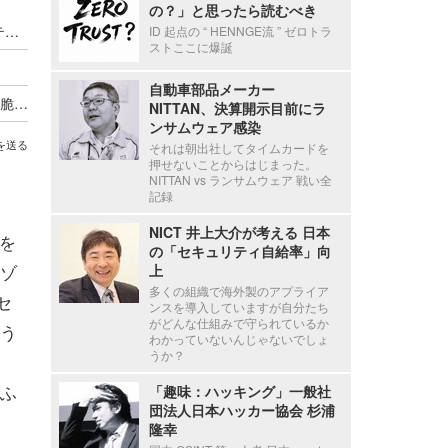
の？」と思ったら読むべき
EDR やレジリエンス…「侵入前提」のセキュリティに足りないものとは？ アカマイだからこそ語れる“予防”という忘れられた視点
ID 起点の “ HENNGE流 ” ゼロトラ
ストここに爆誕
自動車部品メーカー
各事業部門がＤＸ祭り開催、「てんやわんや」な脆弱性対応から抜け出すには ～ エーアイセキュリティラボが提唱する Web 資産トリアージと ASM 活用の実践
NITTAN、決算開示目前にラ
ンサムウェア感染
を送る
それは朝出社してタイムカードを
押せないことからはじまった。
NITTAN vs ランサムウェア 戦い全
記録
NICT 井上大介が考える 日本
を
の「セキュリティ自給率」向
ゾ
上
多くの組織で海外製のアプライア
セ
ンスを導入していますが自分たち
がどんな仕組みで守られているか
う
わかっていないんじゃないでしょ
うか？
ふ
「趣味：ハッキング」一般社
団法人日本ハッカー協会 杉浦
隆幸