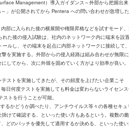
Surface Management）導入ガイダンス～外部から把握出
」が公開されてから Pentera への問い合わせが急増し
ドと、内部に入られた後の横展開や権限昇格などを試すモード、
入られた後の侵入試験は、社内のネットワーク内に端末を設
インストールし、その端末を起点に内部ネットワークに接続して
攻撃を実施する。外部からの侵入経路は組み合わせが無限に
全にしてから、次に外堀を固めていく方がより効率が良い。
テストを実施してきたが、その頻度を上げたい企業こそ
ある。毎日何度テストを実施しても料金は変わらないライセンス
ペンテストを行うことが可能。
能するかどうか調べたり、アンチウイルス等々の各種セキュ
仕掛けて確認する、といった使い方もあるという。複数の脆
をみて、どのパッチを優先して適用するか決める、といった使い