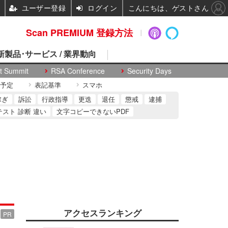
ユーザー登録
ログイン
こんにちは、ゲストさん
Scan PREMIUM 登録方法
 新製品･サービス / 業界動向
t Summit
RSA Conference
Security Days
予定
表記基準
スマホ
稼ぎ
訴訟
行政指導
更迭
退任
懲戒
逮捕
テスト 診断 違い
文字コピーできないPDF
アクセスランキング
PR