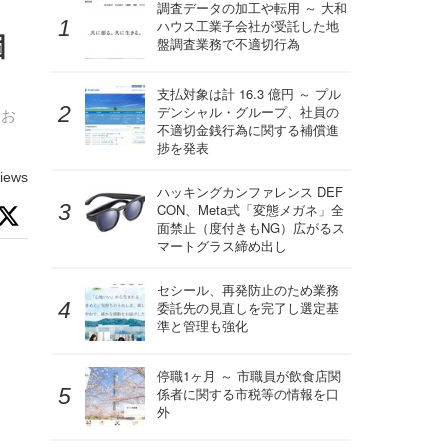
ス
調査データの加工や転用 ～ 大和
ハウス工業子会社が受託した地
個
盤調査業務で不適切行為
支払対象は計 16.3 億円 ～ プル
デンシャル・グループ、社員の
とお
不適切金銭行為に関する補償進
捗を発表
iews
ハッキングカンファレンス DEF
CON、Meta式「変態メガネ」全
面禁止（度付きもNG）広がるス
マートグラス締め出し
セシール、再発防止のため業務
委託先の見直しを完了し選定基
準と管理も強化
停職1ヶ月 ～ 市職員が飲食店関
係者に関する市税等の情報を口
外