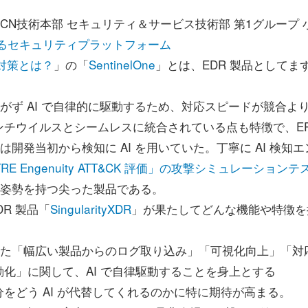
 CN技術本部 セキュリティ＆サービス技術部 第1グループ 
るセキュリティプラットフォーム
た脅威対策とは？
」の「
SentinelOne
」とは、EDR 製品としてま
がず AI で自律的に駆動するため、対応スピードが競合よ
チウイルスとシームレスに統合されている点も特徴で、EP
ne は開発当初から検知に AI を用いていた。丁寧に AI 検知エ
TRE Engenuity ATT&CK 評価」の攻撃シミュレーションテ
姿勢を持つ尖った製品である。
DR 製品「
SingularityXDR
」が果たしてどんな機能や特徴を
あった「幅広い製品からのログ取り込み」「可視化向上」「対
化」に関して、AI で自律駆動することを身上とする
業部分をどう AI が代替してくれるのかに特に期待が高まる。