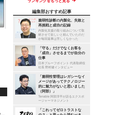
ランキングをもっと見る
編集部おすすめ記事
脆弱性診断の内製化、失敗と
再挑戦と成功の記録
内製化支援の取り組みについて取
材させて欲しいと頼んでいたのだ
が毎回返事は芳しくなかった
「守る」だけでなくお客を
「成功」させるまでが自分の
仕事
日本プルーフポイント 代表取締役
社長 野村健インタビュー
「脆弱性管理はレガシーなイ
メージがあってテクノロジー
的に魅力がないと思いました
（阿部）」
Tenable 阿部淳平が語るエクスポ
ージャーマネジメント
「これってゼロトラストな
千葉県市原市の児童生徒に「i-フィルター 10 小中学生版」を無償提供
の？」と思ったら読むべき