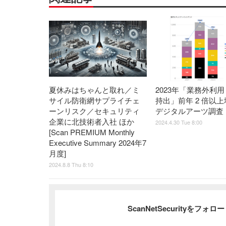
夏休みはちゃんと取れ／ミ
2023年「業務外利
サイル防衛網サプライチェ
持出」前年 2 倍以上
ーンリスク／セキュリティ
デジタルアーツ調査
企業に北技術者入社 ほか
2024.4.30 Tue 8:00
[Scan PREMIUM Monthly
Executive Summary 2024年7
月度]
2024.8.8 Thu 8:10
ScanNetSecurityをフォ