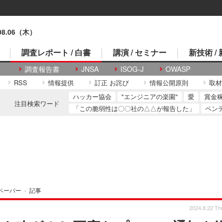
.08.06（木）
調査レポート / 白書
講演 / セミナー
新技術 /
調査報告書
JNSA
ISOG-J
OWASP
RSS
情報提供
訂正 お詫び
情報公開原則
取材
ハッカー協会
"エンジニアの楽園"
愛
賞金
注目検索ワード
「この脆弱性は〇〇社の△△が報告した」
ペン
ペーパー
›
記事
2024.8.22 Th