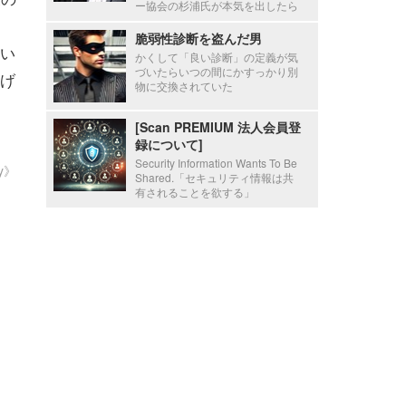
ー協会の杉浦氏が本気を出したら
脆弱性診断を盗んだ男
い
かくして「良い診断」の定義が気
づいたらいつの間にかすっかり別
げ
物に交換されていた
[Scan PREMIUM 法人会員登
録について]
Security Information Wants To Be
ty》
Shared.「セキュリティ情報は共
有されることを欲する」