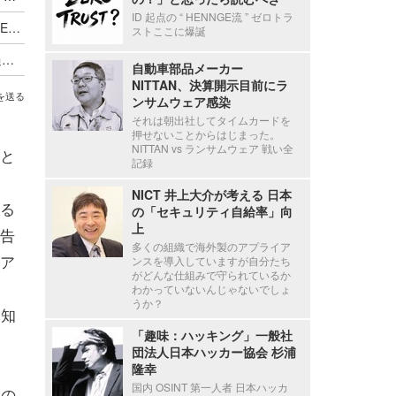
ID 起点の “ HENNGE流 ” ゼロトラ
デジタルアーツ、認証プラットフォーム「a-FILTER」提供
ストここに爆誕
2025 年は過去最多を更新 ～ デジタルアーツ、過去 3 年分の国内セキュリティインシデントを集計
自動車部品メーカー
NITTAN、決算開示目前にラ
を送る
ンサムウェア感染
それは朝出社してタイムカードを
押せないことからはじまった。
NITTAN vs ランサムウェア 戦い全
と
記録
NICT 井上大介が考える 日本
る
の「セキュリティ自給率」向
上
告
多くの組織で海外製のアプライア
ア
ンスを導入していますが自分たち
がどんな仕組みで守られているか
わかっていないんじゃないでしょ
うか？
通知
「趣味：ハッキング」一般社
団法人日本ハッカー協会 杉浦
隆幸
国内 OSINT 第一人者 日本ハッカ
後の