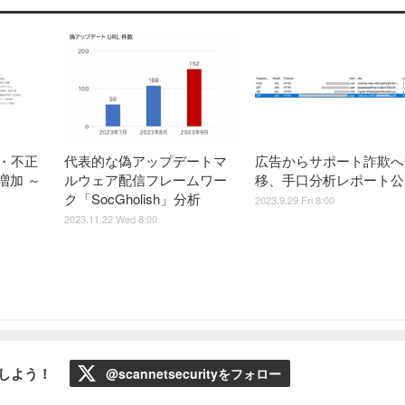
用・不正
代表的な偽アップデートマ
広告からサポート詐欺へ
増加 ～
ルウェア配信フレームワー
移、手口分析レポート公
ク「SocGholish」分析
2023.9.29 Fri 8:00
2023.11.22 Wed 8:00
ローしよう！
@scannetsecurityをフォロー