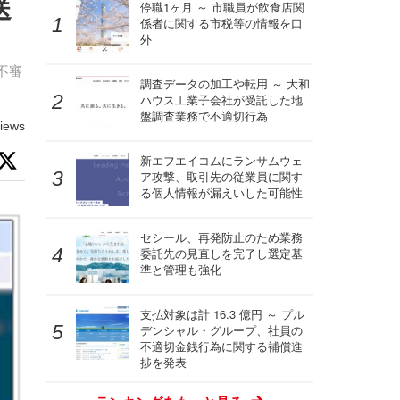
送
停職1ヶ月 ～ 市職員が飲食店関
係者に関する市税等の情報を口
外
不審
調査データの加工や転用 ～ 大和
ハウス工業子会社が受託した地
盤調査業務で不適切行為
iews
新エフエイコムにランサムウェ
ア攻撃、取引先の従業員に関す
る個人情報が漏えいした可能性
セシール、再発防止のため業務
委託先の見直しを完了し選定基
準と管理も強化
支払対象は計 16.3 億円 ～ プル
デンシャル・グループ、社員の
不適切金銭行為に関する補償進
捗を発表