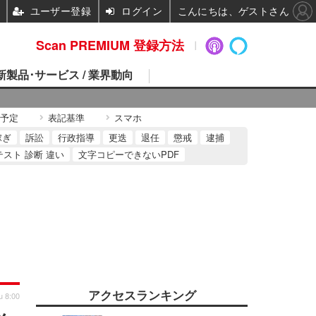
ユーザー登録
ログイン
こんにちは、ゲストさん
Scan PREMIUM 登録方法
 新製品･サービス / 業界動向
予定
表記基準
スマホ
稼ぎ
訴訟
行政指導
更迭
退任
懲戒
逮捕
テスト 診断 違い
文字コピーできないPDF
アクセスランキング
u 8:00