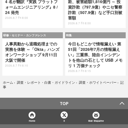
4 名が翻訳『実践 プラットフ
欺、被害総額1,816億円 ～ 投
ォームエンジニアリング』8 /
資詐欺（797.9億）やニセ警察
24 発売
詐欺（507.9億）など手口別被
害額
2026.8.7 Fri 8:00
2026.8.7 Fri 8:00
研修・セミナー・カンファレンス
特集
人事異動から退職処理までの
今日もどこかで情報漏えい 第
実務を体験 ～「Okta」ハンズ
51回「2026年7月の情報漏え
オンワークショップ 9月11日
い」三重県、陸自インシデン
大阪で開催
トを他山の石として USB メモ
リ 1 万個チェック
2026.8.7 Fri 8:10
2026.8.7 Fri 8:15
記
ホーム
›
調査・レポート・白書・ガイドライン
›
調査・ホワイトペーパー
›
事
TOP
Home
X
Mail Magazine