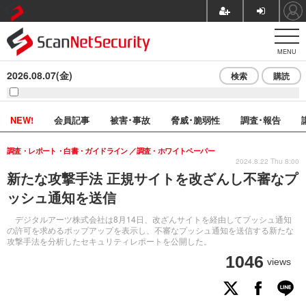
MENU
2026.08.07(金)
検索
購読
NEW!
会員記事
被害･事故
脅威･脆弱性
調査･報告
調査・レポート・白書・ガイドライン
調査・ホワイトペーパー
2024.8.22 Thu 8:00
新たな攻撃手法 正規サイトを改ざんし不審なプ
ッシュ通知を送信
デジタルアーツ株式会社は8月14日、改ざんサイトを経由してプッシュ通知
の許可を求めるポップアップを表示し、不審なプッシュ通知を送信する新たな
攻撃手法を分析したセキュリティレポートを公開した。
1046
views