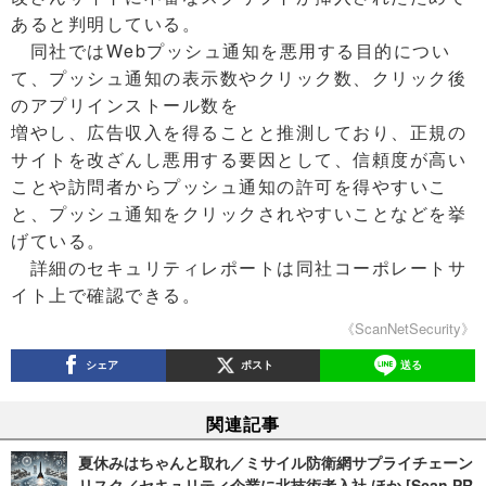
あると判明している。
同社ではWebプッシュ通知を悪用する目的につい
て、プッシュ通知の表示数やクリック数、クリック後
のアプリインストール数を
増やし、広告収入を得ることと推測しており、正規の
サイトを改ざんし悪用する要因として、信頼度が高い
ことや訪問者からプッシュ通知の許可を得やすいこ
と、プッシュ通知をクリックされやすいことなどを挙
げている。
詳細のセキュリティレポートは同社コーポレートサ
イト上で確認できる。
《ScanNetSecurity》
シェア
ポスト
送る
関連記事
夏休みはちゃんと取れ／ミサイル防衛網サプライチェーン
リスク／セキュリティ企業に北技術者入社 ほか [Scan PR