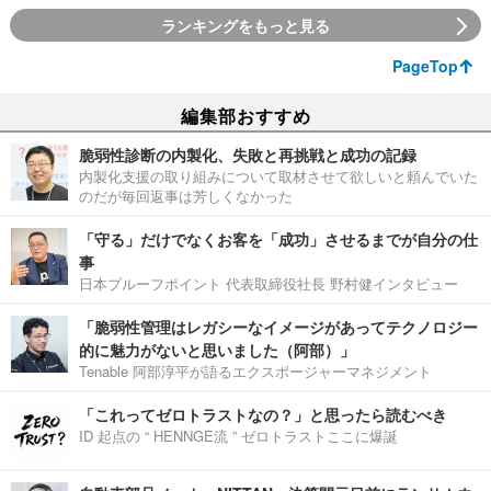
ランキングをもっと見る
PageTop
編集部おすすめ
脆弱性診断の内製化、失敗と再挑戦と成功の記録
内製化支援の取り組みについて取材させて欲しいと頼んでいた
のだが毎回返事は芳しくなかった
「守る」だけでなくお客を「成功」させるまでが自分の仕
事
日本プルーフポイント 代表取締役社長 野村健インタビュー
「脆弱性管理はレガシーなイメージがあってテクノロジー
的に魅力がないと思いました（阿部）」
Tenable 阿部淳平が語るエクスポージャーマネジメント
「これってゼロトラストなの？」と思ったら読むべき
ID 起点の “ HENNGE流 ” ゼロトラストここに爆誕