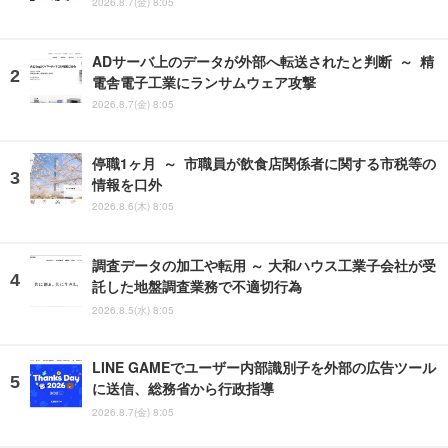
2026.8.7(金) 8:05
ADサーバ上のデータが外部へ転送されたと判断 ～ 精
電舎電子工業にランサムウェア攻撃
2026.8.7(金) 8:05
停職1ヶ月 ～ 市職員が飲食店関係者に関する市税等の
情報を口外
2026.8.6(木) 8:05
調査データの加工や転用 ～ 大和ハウス工業子会社が受
託した地盤調査業務で不適切行為
2026.8.5(水) 8:05
LINE GAMEでユーザー内部識別子を外部の広告ツール
に送信、総務省から行政指導
2026.8.7(金) 8:05