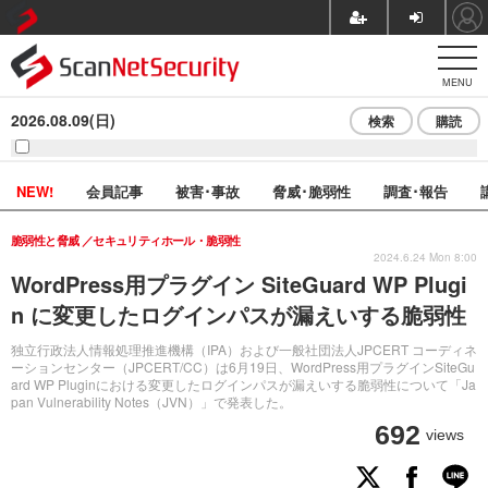
MENU
2026.08.09(日)
検索
購読
NEW!
会員記事
被害･事故
脅威･脆弱性
調査･報告
脆弱性と脅威
セキュリティホール・脆弱性
2024.6.24 Mon 8:00
WordPress用プラグイン SiteGuard WP Plugi
n に変更したログインパスが漏えいする脆弱性
独立行政法人情報処理推進機構（IPA）および一般社団法人JPCERT コーディネ
ーションセンター（JPCERT/CC）は6月19日、WordPress用プラグインSiteGu
ard WP Pluginにおける変更したログインパスが漏えいする脆弱性について「Ja
pan Vulnerability Notes（JVN）」で発表した。
692
views