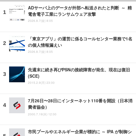
ADサーバ上のデータが外部へ転送されたと判断 ～ 精
電舎電子工業にランサムウェア攻撃
2026.8.7(金) 8:05
「東京アプリ」の運営に係るコールセンター業務で1名
の個人情報漏えい
2026.8.7(金) 8:05
先週末に続き再びPSNの接続障害が発生、現在は復旧
(SCE)
2015.2.9(月) 23:00
7月26日〜28日にインターネット110番を開設（日本消
費者協会）
2000.7.19(水) 12:00
市民プールやエネルギー企業が標的に ～ IPA が制御シ