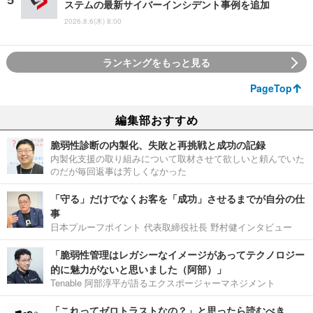
ステムの最新サイバーインシデント事例を追加
2026.8.6(木) 8:00
ランキングをもっと見る
PageTop
編集部おすすめ
脆弱性診断の内製化、失敗と再挑戦と成功の記録
内製化支援の取り組みについて取材させて欲しいと頼んでいた
のだが毎回返事は芳しくなかった
「守る」だけでなくお客を「成功」させるまでが自分の仕
事
日本プルーフポイント 代表取締役社長 野村健インタビュー
「脆弱性管理はレガシーなイメージがあってテクノロジー
的に魅力がないと思いました（阿部）」
Tenable 阿部淳平が語るエクスポージャーマネジメント
「これってゼロトラストなの？」と思ったら読むべき