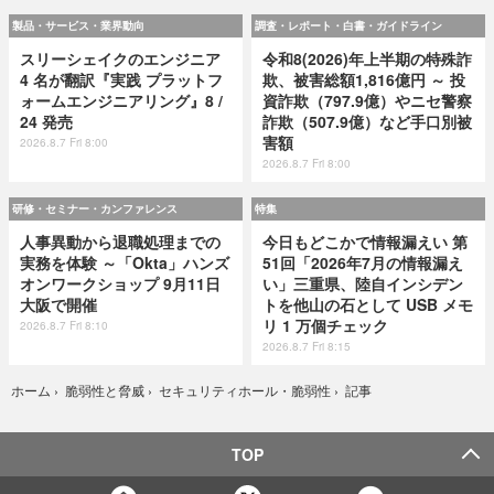
製品・サービス・業界動向
調査・レポート・白書・ガイドライン
スリーシェイクのエンジニア
令和8(2026)年上半期の特殊詐
4 名が翻訳『実践 プラットフ
欺、被害総額1,816億円 ～ 投
ォームエンジニアリング』8 /
資詐欺（797.9億）やニセ警察
24 発売
詐欺（507.9億）など手口別被
害額
2026.8.7 Fri 8:00
2026.8.7 Fri 8:00
研修・セミナー・カンファレンス
特集
人事異動から退職処理までの
今日もどこかで情報漏えい 第
実務を体験 ～「Okta」ハンズ
51回「2026年7月の情報漏え
オンワークショップ 9月11日
い」三重県、陸自インシデン
大阪で開催
トを他山の石として USB メモ
リ 1 万個チェック
2026.8.7 Fri 8:10
2026.8.7 Fri 8:15
記事
ホーム
›
脆弱性と脅威
›
セキュリティホール・脆弱性
›
TOP