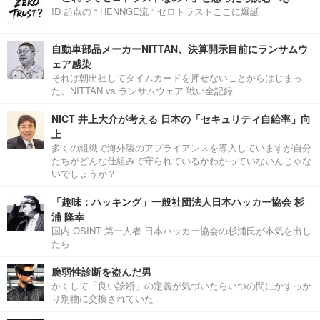
ID 起点の “ HENNGE流 ” ゼロトラストここに爆誕
自動車部品メーカーNITTAN、決算開示目前にランサムウ
ェア感染
それは朝出社してタイムカードを押せないことからはじまっ
た。NITTAN vs ランサムウェア 戦い全記録
NICT 井上大介が考える 日本の「セキュリティ自給率」向
上
多くの組織で海外製のアプライアンスを導入していますが自分
たちがどんな仕組みで守られているかわかっていないんじゃな
いでしょうか？
「趣味：ハッキング」一般社団法人日本ハッカー協会 杉
浦 隆幸
国内 OSINT 第一人者 日本ハッカー協会の杉浦氏が本気を出し
たら
脆弱性診断を盗んだ男
かくして「良い診断」の定義が気づいたらいつの間にかすっか
り別物に交換されていた