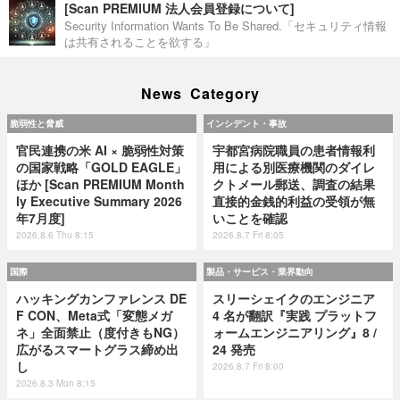
[Scan PREMIUM 法人会員登録について]
Security Information Wants To Be Shared.「セキュリティ情報
は共有されることを欲する」
News Category
脆弱性と脅威
インシデント・事故
官民連携の米 AI × 脆弱性対策
宇都宮病院職員の患者情報利
の国家戦略「GOLD EAGLE」
用による別医療機関のダイレ
ほか [Scan PREMIUM Month
クトメール郵送、調査の結果
ly Executive Summary 2026
直接的金銭的利益の受領が無
年7月度]
いことを確認
2026.8.6 Thu 8:15
2026.8.7 Fri 8:05
国際
製品・サービス・業界動向
ハッキングカンファレンス DE
スリーシェイクのエンジニア
F CON、Meta式「変態メガ
4 名が翻訳『実践 プラットフ
ネ」全面禁止（度付きもNG）
ォームエンジニアリング』8 /
広がるスマートグラス締め出
24 発売
し
2026.8.7 Fri 8:00
2026.8.3 Mon 8:15