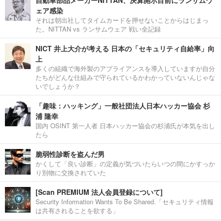
ェア感染
それは朝出社してタイムカードを押せないことからはじまっ
た。NITTAN vs ランサムウェア 戦い全記録
NICT 井上大介が考える 日本の「セキュリティ自給率」向
上
多くの組織で海外製のアプライアンスを導入していますが自分
たちがどんな仕組みで守られているかわかっていないんじゃな
いでしょうか？
「趣味：ハッキング」一般社団法人日本ハッカー協会 杉
浦 隆幸
国内 OSINT 第一人者 日本ハッカー協会の杉浦氏が本気を出し
たら
脆弱性診断を盗んだ男
かくして「良い診断」の定義が気づいたらいつの間にかすっか
り別物に交換されていた
[Scan PREMIUM 法人会員登録について]
Security Information Wants To Be Shared.「セキュリティ情報
は共有されることを欲する」