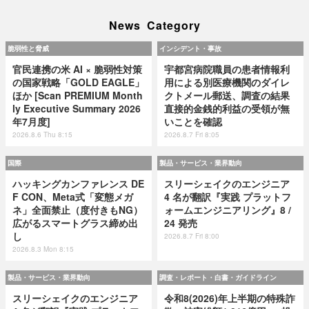
News Category
脆弱性と脅威
インシデント・事故
官民連携の米 AI × 脆弱性対策
宇都宮病院職員の患者情報利
の国家戦略「GOLD EAGLE」
用による別医療機関のダイレ
ほか [Scan PREMIUM Month
クトメール郵送、調査の結果
ly Executive Summary 2026
直接的金銭的利益の受領が無
年7月度]
いことを確認
2026.8.6 Thu 8:15
2026.8.7 Fri 8:05
国際
製品・サービス・業界動向
ハッキングカンファレンス DE
スリーシェイクのエンジニア
F CON、Meta式「変態メガ
4 名が翻訳『実践 プラットフ
ネ」全面禁止（度付きもNG）
ォームエンジニアリング』8 /
広がるスマートグラス締め出
24 発売
し
2026.8.7 Fri 8:00
2026.8.3 Mon 8:15
製品・サービス・業界動向
調査・レポート・白書・ガイドライン
スリーシェイクのエンジニア
令和8(2026)年上半期の特殊詐