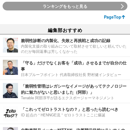
ランキングをもっと見る
PageTop
編集部おすすめ
脆弱性診断の内製化、失敗と再挑戦と成功の記録
内製化支援の取り組みについて取材させて欲しいと頼んでいた
のだが毎回返事は芳しくなかった
「守る」だけでなくお客を「成功」させるまでが自分の仕
事
日本プルーフポイント 代表取締役社長 野村健インタビュー
「脆弱性管理はレガシーなイメージがあってテクノロジー
的に魅力がないと思いました（阿部）」
Tenable 阿部淳平が語るエクスポージャーマネジメント
「これってゼロトラストなの？」と思ったら読むべき
ID 起点の “ HENNGE流 ” ゼロトラストここに爆誕
自動車部品メーカーNITTAN、決算開示目前にランサムウ