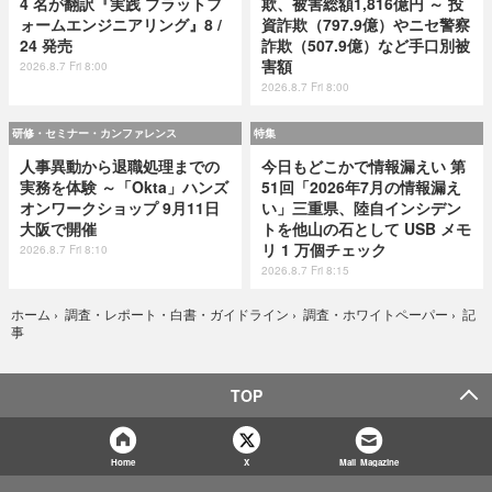
4 名が翻訳『実践 プラットフ
欺、被害総額1,816億円 ～ 投
ォームエンジニアリング』8 /
資詐欺（797.9億）やニセ警察
24 発売
詐欺（507.9億）など手口別被
害額
2026.8.7 Fri 8:00
2026.8.7 Fri 8:00
研修・セミナー・カンファレンス
特集
人事異動から退職処理までの
今日もどこかで情報漏えい 第
実務を体験 ～「Okta」ハンズ
51回「2026年7月の情報漏え
オンワークショップ 9月11日
い」三重県、陸自インシデン
大阪で開催
トを他山の石として USB メモ
リ 1 万個チェック
2026.8.7 Fri 8:10
2026.8.7 Fri 8:15
記
ホーム
›
調査・レポート・白書・ガイドライン
›
調査・ホワイトペーパー
›
事
TOP
Home
X
Mail Magazine