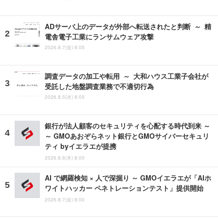
ADサーバ上のデータが外部へ転送されたと判断 ～ 精
電舎電子工業にランサムウェア攻撃
2026.8.7(金) 8:05
調査データの加工や転用 ～ 大和ハウス工業子会社が
受託した地盤調査業務で不適切行為
2026.8.5(水) 8:05
銀行が法人顧客のセキュリティを心配する時代到来 ～
～ GMOあおぞらネット銀行とGMOサイバーセキュリ
ティ byイエラエが提携
2026.8.6(木) 8:00
AI で網羅検知 × 人で深掘り ～ GMOイエラエが「AIホ
ワイトハッカー ペネトレーションテスト」提供開始
2026.8.7(金) 8:00