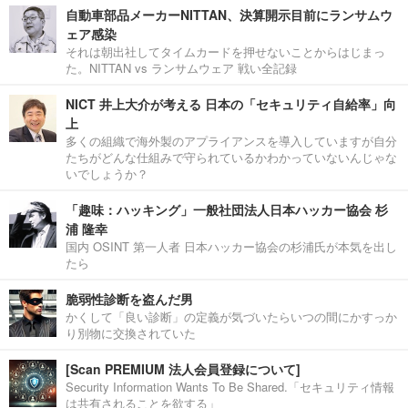
自動車部品メーカーNITTAN、決算開示目前にランサムウ
ェア感染
それは朝出社してタイムカードを押せないことからはじまっ
た。NITTAN vs ランサムウェア 戦い全記録
NICT 井上大介が考える 日本の「セキュリティ自給率」向
上
多くの組織で海外製のアプライアンスを導入していますが自分
たちがどんな仕組みで守られているかわかっていないんじゃな
いでしょうか？
「趣味：ハッキング」一般社団法人日本ハッカー協会 杉
浦 隆幸
国内 OSINT 第一人者 日本ハッカー協会の杉浦氏が本気を出し
たら
脆弱性診断を盗んだ男
かくして「良い診断」の定義が気づいたらいつの間にかすっか
り別物に交換されていた
[Scan PREMIUM 法人会員登録について]
Security Information Wants To Be Shared.「セキュリティ情報
は共有されることを欲する」