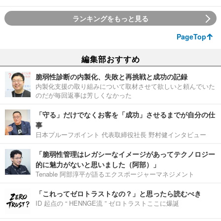
ランキングをもっと見る
PageTop
編集部おすすめ
脆弱性診断の内製化、失敗と再挑戦と成功の記録
内製化支援の取り組みについて取材させて欲しいと頼んでいた
のだが毎回返事は芳しくなかった
「守る」だけでなくお客を「成功」させるまでが自分の仕
事
日本プルーフポイント 代表取締役社長 野村健インタビュー
「脆弱性管理はレガシーなイメージがあってテクノロジー
的に魅力がないと思いました（阿部）」
Tenable 阿部淳平が語るエクスポージャーマネジメント
「これってゼロトラストなの？」と思ったら読むべき
ID 起点の “ HENNGE流 ” ゼロトラストここに爆誕