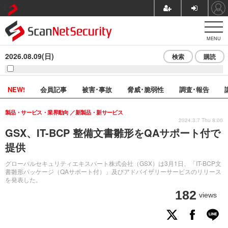
MENU
2026.08.09(日)
検索
購読
NEW!
会員記事
被害･事故
脅威･脆弱性
調査･報告
製品・サービス・業界動向
新製品・新サービス
2024.3.7 Thu 8:00
GSX、IT-BCP 整備文書雛形をQAサポート付で
提供
グローバルセキュリティエキスパート株式会社（GSX）は3月1日、「IT-BCP文
書雛形パッケージ（QAサポート付）」及びアドバイザリーサービスのリリース
を発表した。
182
views