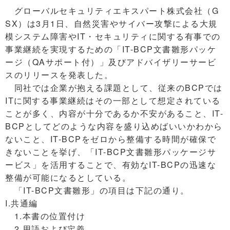
グローバルセキュリティエキスパート株式会社（G
SX）は3月1日、自然災害やサイバー攻撃による大規
模システム障害やIT・セキュリティに関する有事での
事業継続を実現するための「IT-BCP文書雛形パッケ
ージ（QAサポート付）」及びアドバイザリーサービ
スのリリースを発表した。
同社では企業が抱える課題として、従来のBCPでは
ITに関する事業継続はその一部として想定されている
ことが多く、内容が十分であるか不安があること、IT-
BCPとしてどのような内容を盛り込めばいいかわから
ないこと、IT-BCPをゼロから整備する時間が確保で
きないことを挙げ、「IT-BCP文書雛形パッケージサ
ービス」を活用することで、有効なIT-BCPの迅速な
整備が可能になるとしている。
「IT-BCP文書雛形」の項目は下記の通り。
I.共通編
1.本書の位置付け
2.用語および定義