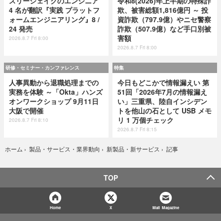
スリーシェイクのエンジニア
令和8(2026)年上半期の特殊詐
4 名が翻訳『実践 プラットフ
欺、被害総額1,816億円 ～ 投
ォームエンジニアリング』8 /
資詐欺（797.9億）やニセ警察
24 発売
詐欺（507.9億）など手口別被
害額
2026.8.7 Fri 8:00
2026.8.7 Fri 8:00
研修・セミナー・カンファレンス
特集
人事異動から退職処理までの
今日もどこかで情報漏えい 第
実務を体験 ～「Okta」ハンズ
51回「2026年7月の情報漏え
オンワークショップ 9月11日
い」三重県、陸自インシデン
大阪で開催
トを他山の石として USB メモ
リ 1 万個チェック
2026.8.7 Fri 8:10
2026.8.7 Fri 8:15
記事
ホーム
›
製品・サービス・業界動向
›
新製品・新サービス
›
TOP
Home
X
Mail Magazine