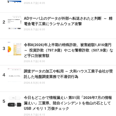
2026.8.7(金) 8:05
ADサーバ上のデータが外部へ転送されたと判断 ～ 精
電舎電子工業にランサムウェア攻撃
2026.8.7(金) 8:05
令和8(2026)年上半期の特殊詐欺、被害総額1,816億円
～ 投資詐欺（797.9億）やニセ警察詐欺（507.9億）な
ど手口別被害額
2026.8.7(金) 8:00
調査データの加工や転用 ～ 大和ハウス工業子会社が受
託した地盤調査業務で不適切行為
2026.8.5(水) 8:05
今日もどこかで情報漏えい 第51回「2026年7月の情報
漏えい」三重県、陸自インシデントを他山の石として
USB メモリ 1 万個チェック
2026.8.7(金) 8:15