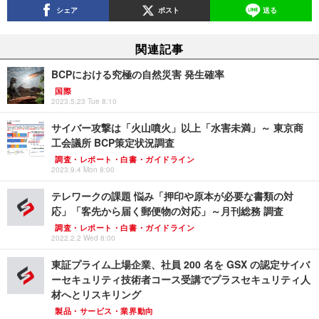
シェア
ポスト
送る
関連記事
BCPにおける究極の自然災害 発生確率
国際
2023.5.23 Tue 8:10
サイバー攻撃は「火山噴火」以上「水害未満」～ 東京商
工会議所 BCP策定状況調査
調査・レポート・白書・ガイドライン
2023.9.4 Mon 8:00
テレワークの課題 悩み「押印や原本が必要な書類の対
応」「客先から届く郵便物の対応」～月刊総務 調査
調査・レポート・白書・ガイドライン
2022.2.2 Wed 8:00
東証プライム上場企業、社員 200 名を GSX の認定サイバ
ーセキュリティ技術者コース受講でプラスセキュリティ人
材へとリスキリング
製品・サービス・業界動向