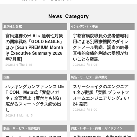
News Category
脆弱性と脅威
インシデント・事故
官民連携の米 AI × 脆弱性対策
宇都宮病院職員の患者情報利
の国家戦略「GOLD EAGLE」
用による別医療機関のダイレ
ほか [Scan PREMIUM Month
クトメール郵送、調査の結果
ly Executive Summary 2026
直接的金銭的利益の受領が無
年7月度]
いことを確認
2026.8.6 Thu 8:15
2026.8.7 Fri 8:05
国際
製品・サービス・業界動向
ハッキングカンファレンス DE
スリーシェイクのエンジニア
F CON、Meta式「変態メガ
4 名が翻訳『実践 プラットフ
ネ」全面禁止（度付きもNG）
ォームエンジニアリング』8 /
広がるスマートグラス締め出
24 発売
し
2026.8.7 Fri 8:00
2026.8.3 Mon 8:15
製品・サービス・業界動向
調査・レポート・白書・ガイドライン