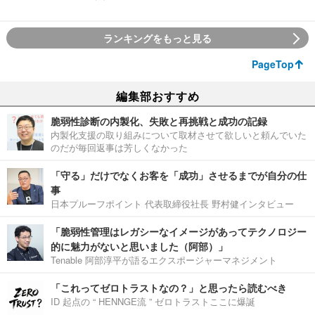
ランキングをもっと見る
PageTop
編集部おすすめ
脆弱性診断の内製化、失敗と再挑戦と成功の記録
内製化支援の取り組みについて取材させて欲しいと頼んでいた
のだが毎回返事は芳しくなかった
「守る」だけでなくお客を「成功」させるまでが自分の仕
事
日本プルーフポイント 代表取締役社長 野村健インタビュー
「脆弱性管理はレガシーなイメージがあってテクノロジー
的に魅力がないと思いました（阿部）」
Tenable 阿部淳平が語るエクスポージャーマネジメント
「これってゼロトラストなの？」と思ったら読むべき
ID 起点の “ HENNGE流 ” ゼロトラストここに爆誕