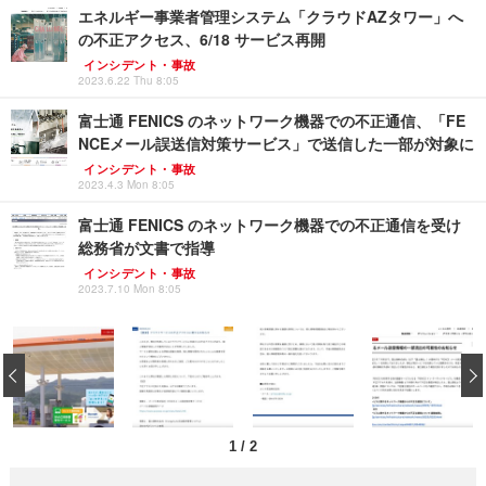
エネルギー事業者管理システム「クラウドAZタワー」へ
の不正アクセス、6/18 サービス再開
インシデント・事故
2023.6.22 Thu 8:05
富士通 FENICS のネットワーク機器での不正通信、「FE
NCEメール誤送信対策サービス」で送信した一部が対象に
インシデント・事故
2023.4.3 Mon 8:05
富士通 FENICS のネットワーク機器での不正通信を受け
総務省が文書で指導
インシデント・事故
2023.7.10 Mon 8:05
‹
1
/
2