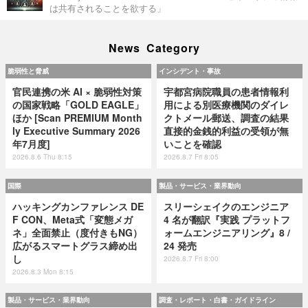
は共有されることを欲する」
News Category
脆弱性と脅威
インシデント・事故
官民連携の米 AI × 脆弱性対策
宇都宮病院職員の患者情報利
の国家戦略「GOLD EAGLE」
用による別医療機関のダイレ
ほか [Scan PREMIUM Month
クトメール郵送、調査の結果
ly Executive Summary 2026
直接的金銭的利益の受領が無
年7月度]
いことを確認
2026.8.6 Thu 8:15
2026.8.7 Fri 8:05
国際
製品・サービス・業界動向
ハッキングカンファレンス DE
スリーシェイクのエンジニア
F CON、Meta式「変態メガ
4 名が翻訳『実践 プラットフ
ネ」全面禁止（度付きもNG）
ォームエンジニアリング』8 /
広がるスマートグラス締め出
24 発売
し
2026.8.7 Fri 8:00
2026.8.3 Mon 8:15
製品・サービス・業界動向
調査・レポート・白書・ガイドライン