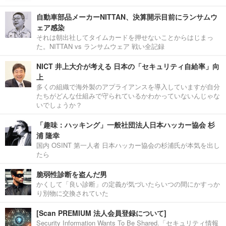
自動車部品メーカーNITTAN、決算開示目前にランサムウ
ェア感染
それは朝出社してタイムカードを押せないことからはじまっ
た。NITTAN vs ランサムウェア 戦い全記録
NICT 井上大介が考える 日本の「セキュリティ自給率」向
上
多くの組織で海外製のアプライアンスを導入していますが自分
たちがどんな仕組みで守られているかわかっていないんじゃな
いでしょうか？
「趣味：ハッキング」一般社団法人日本ハッカー協会 杉
浦 隆幸
国内 OSINT 第一人者 日本ハッカー協会の杉浦氏が本気を出し
たら
脆弱性診断を盗んだ男
かくして「良い診断」の定義が気づいたらいつの間にかすっか
り別物に交換されていた
[Scan PREMIUM 法人会員登録について]
Security Information Wants To Be Shared.「セキュリティ情報