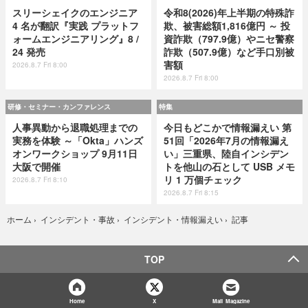
スリーシェイクのエンジニア
令和8(2026)年上半期の特殊詐
4 名が翻訳『実践 プラットフ
欺、被害総額1,816億円 ～ 投
ォームエンジニアリング』8 /
資詐欺（797.9億）やニセ警察
24 発売
詐欺（507.9億）など手口別被
害額
2026.8.7 Fri 8:00
2026.8.7 Fri 8:00
研修・セミナー・カンファレンス
特集
人事異動から退職処理までの
今日もどこかで情報漏えい 第
実務を体験 ～「Okta」ハンズ
51回「2026年7月の情報漏え
オンワークショップ 9月11日
い」三重県、陸自インシデン
大阪で開催
トを他山の石として USB メモ
リ 1 万個チェック
2026.8.7 Fri 8:10
2026.8.7 Fri 8:15
記事
ホーム
›
インシデント・事故
›
インシデント・情報漏えい
›
TOP
Home
X
Mail Magazine