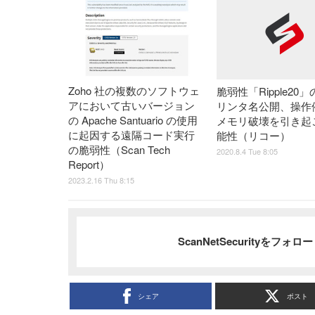
Zoho 社の複数のソフトウェ
脆弱性「Ripple20
アにおいて古いバージョン
リンタ名公開、操作
の Apache Santuario の使用
メモリ破壊を引き起
に起因する遠隔コード実行
能性（リコー）
の脆弱性（Scan Tech
2020.8.4 Tue 8:05
Report）
2023.2.16 Thu 8:15
ScanNetSecurityをフォ
シェア
ポスト