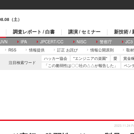
.08.08（土）
調査レポート / 白書
講演 / セミナー
新技術 /
JVN
IPA
JPCERT/CC
NISC
警察庁
JC3
RSS
情報提供
訂正 お詫び
情報公開原則
取材
ハッカー協会
"エンジニアの楽園"
愛
賞金
注目検索ワード
「この脆弱性は〇〇社の△△が報告した」
ペン
2023.11.24 Fr