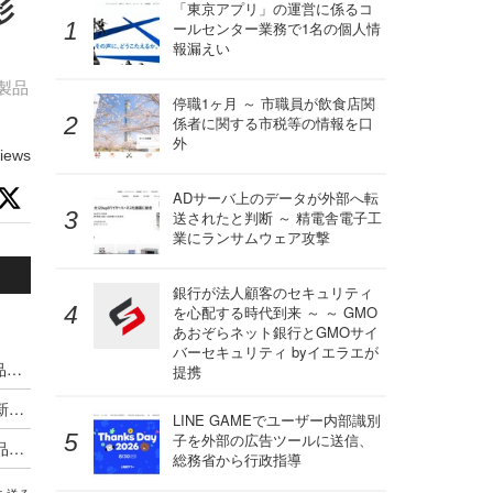
影
「東京アプリ」の運営に係るコ
ールセンター業務で1名の個人情
報漏えい
ー製品
停職1ヶ月 ～ 市職員が飲食店関
係者に関する市税等の情報を口
外
iews
ADサーバ上のデータが外部へ転
送されたと判断 ～ 精電舎電子工
業にランサムウェア攻撃
銀行が法人顧客のセキュリティ
を心配する時代到来 ～ ～ GMO
あおぞらネット銀行とGMOサイ
バーセキュリティ byイエラエが
Microsoft 365 の暗号化仕様変更に伴うリコー製品への影響、OAuth2.0 認証対応にかかわらず Exchange Online でのメール送受信を利用できず
提携
「RICOH Firmware Update Tool」に不具合、最新版を使用するよう呼びかけ
LINE GAMEでユーザー内部識別
子を外部の広告ツールに送信、
libwebp/libvpx の脆弱性に対し、リコーが対象製品と対処法を公開
総務省から行政指導