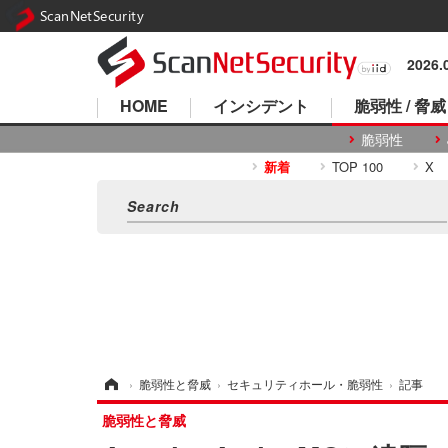
ScanNetSecurity
2026
HOME
インシデント
脆弱性 / 脅威
脆弱性
新着
TOP 100
X
ホーム
›
脆弱性と脅威
›
セキュリティホール・脆弱性
›
記事
脆弱性と脅威