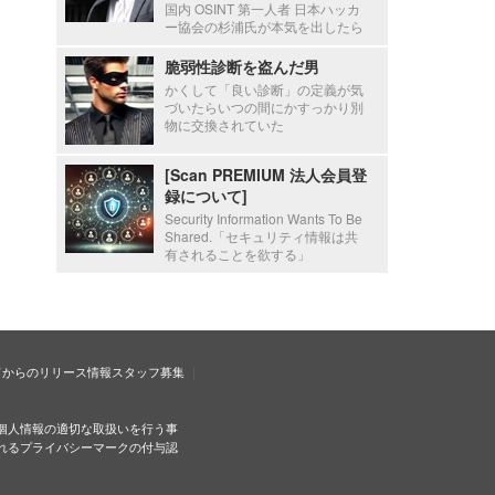
国内 OSINT 第一人者 日本ハッカ
ー協会の杉浦氏が本気を出したら
脆弱性診断を盗んだ男
かくして「良い診断」の定義が気
づいたらいつの間にかすっかり別
物に交換されていた
[Scan PREMIUM 法人会員登
録について]
Security Information Wants To Be
Shared.「セキュリティ情報は共
有されることを欲する」
ドからのリリース情報
スタッフ募集
個人情報の適切な取扱いを行う事
れるプライバシーマークの付与認