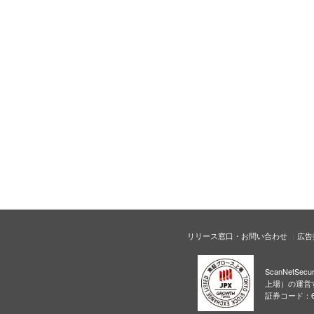
リリース窓口・お問い合わせ
広告
ScanNetS
上場）の運営
証券コード：6