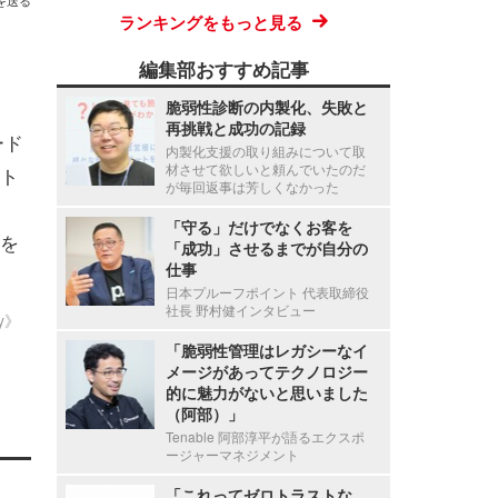
を送る
ランキングをもっと見る
編集部おすすめ記事
脆弱性診断の内製化、失敗と
再挑戦と成功の記録
ード
内製化支援の取り組みについて取
材させて欲しいと頼んでいたのだ
ート
が毎回返事は芳しくなかった
「守る」だけでなくお客を
を
「成功」させるまでが自分の
仕事
日本プルーフポイント 代表取締役
社長 野村健インタビュー
ty》
「脆弱性管理はレガシーなイ
メージがあってテクノロジー
的に魅力がないと思いました
（阿部）」
Tenable 阿部淳平が語るエクスポ
ージャーマネジメント
「これってゼロトラストな