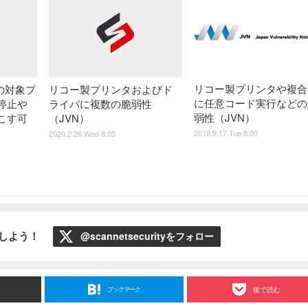
リコー製プリンタや複合
」の対象プ
リコー製プリンタおよびド
に任意コード実行などの
停止や
ライバに複数の脆弱性
弱性（JVN）
こす可
（JVN）
2019.9.17 Tue 8:00
2020.2.26 Wed 8:05
ローしよう！
@scannetsecurityをフォロー
ブックマーク
後で読む