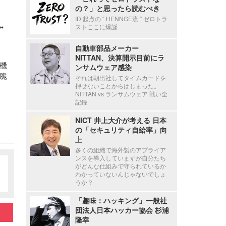
の？」と思ったら読むべき
ID 起点の “ HENNGE流 ” ゼロトラ
ストここに爆誕
自動車部品メーカー
NITTAN、決算開示目前にラ
機
ンサムウェア感染
脆
それは朝出社してタイムカードを
押せないことからはじまった。
NITTAN vs ランサムウェア 戦い全
記録
NICT 井上大介が考える 日本
の「セキュリティ自給率」向
上
多くの組織で海外製のアプライア
ンスを導入していますが自分たち
がどんな仕組みで守られているか
わかっていないんじゃないでしょ
うか？
「趣味：ハッキング」一般社
団法人日本ハッカー協会 杉浦
隆幸