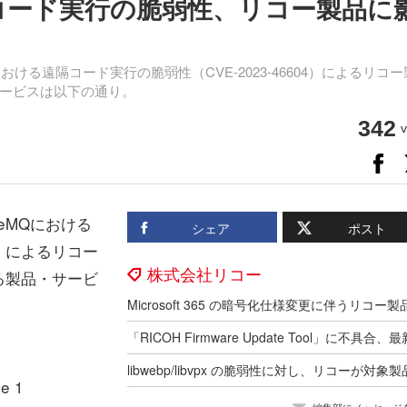
に遠隔コード実行の脆弱性、リコー製品に
Qにおける遠隔コード実行の脆弱性（CVE-2023-46604）によるリコ
ービスは以下の通り。
342
v
veMQにおける
シェア
ポスト
4）によるリコー
株式会社リコー
る製品・サービ
pe 1