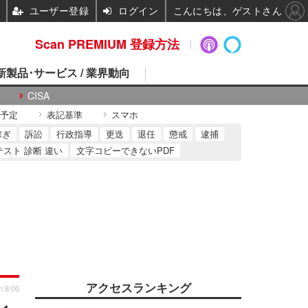
ユーザー登録
ログイン
こんにちは、ゲストさん
Scan PREMIUM 登録方法
 新製品･サービス / 業界動向
CISA
予定
表記基準
スマホ
稼ぎ
訴訟
行政指導
更迭
退任
懲戒
逮捕
テスト 診断 違い
文字コピーできないPDF
アクセスランキング
i 8:00