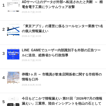
ADサーバ上のデータが外部へ転送されたと判断 ～ 精
電舎電子工業にランサムウェア攻撃
2026.8.7(金) 8:05
「東京アプリ」の運営に係るコールセンター業務で1名
の個人情報漏えい
2026.8.7(金) 8:05
LINE GAMEでユーザー内部識別子を外部の広告ツー
ルに送信、総務省から行政指導
2026.8.7(金) 8:05
停職1ヶ月 ～ 市職員が飲食店関係者に関する市税等の
情報を口外
2026.8.6(木) 8:05
今日もどこかで情報漏えい 第51回「2026年7月の情報
漏えい」三重県、陸自インシデントを他山の石として