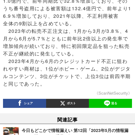
1.0億円で、前年同期比で32.8％増加しており、その
うち番号盗用による被害額は132.4億円で、前年より1
6.9％増加しており、2021年以降、不正利用被害
全体の9割以上を占めている。
2023年の転売不正注文は、1月から3月が3.8％、4
月から6月が5.7％とともに前年比2倍以上の発生率で
増加傾向が続いており、特に初回限定品を狙った転売
不正が継続的に発生している。
2023年4月から6月のクレジットカード不正に狙わ
れやすい商材は、1位がホビー・ゲーム、2位がデジタ
ルコンテンツ、3位がチケットで、上位3位は前四半期
と同じであった。
《ScanNetSecurity》
シェア
ポスト
送る
関連記事
今日もどこかで情報漏えい 第12回「2023年5月の情報漏