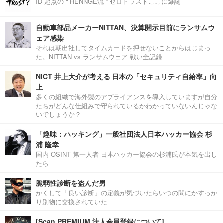
ID 起点の “ HENNGE流 ” ゼロトラストここに爆誕
自動車部品メーカーNITTAN、決算開示目前にランサムウ
ェア感染
それは朝出社してタイムカードを押せないことからはじまっ
た。NITTAN vs ランサムウェア 戦い全記録
NICT 井上大介が考える 日本の「セキュリティ自給率」向
上
多くの組織で海外製のアプライアンスを導入していますが自分
たちがどんな仕組みで守られているかわかっていないんじゃな
いでしょうか？
「趣味：ハッキング」一般社団法人日本ハッカー協会 杉
浦 隆幸
国内 OSINT 第一人者 日本ハッカー協会の杉浦氏が本気を出し
たら
脆弱性診断を盗んだ男
かくして「良い診断」の定義が気づいたらいつの間にかすっか
り別物に交換されていた
[Scan PREMIUM 法人会員登録について]