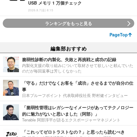
USB メモリ 1 万個チェック
2026.8.7(金) 8:15
ランキングをもっと見る
PageTop
編集部おすすめ
脆弱性診断の内製化、失敗と再挑戦と成功の記録
内製化支援の取り組みについて取材させて欲しいと頼んでいた
のだが毎回返事は芳しくなかった
「守る」だけでなくお客を「成功」させるまでが自分の仕
事
日本プルーフポイント 代表取締役社長 野村健インタビュー
「脆弱性管理はレガシーなイメージがあってテクノロジー
的に魅力がないと思いました（阿部）」
Tenable 阿部淳平が語るエクスポージャーマネジメント
「これってゼロトラストなの？」と思ったら読むべき