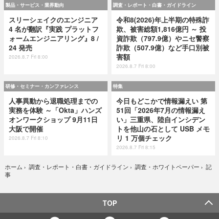
製品・サービス・業界動向
調査・レポート・白書・ガイドライン
スリーシェイクのエンジニア
令和8(2026)年上半期の特殊詐
4 名が翻訳『実践 プラットフ
欺、被害総額1,816億円 ～ 投
ォームエンジニアリング』8 /
資詐欺（797.9億）やニセ警察
24 発売
詐欺（507.9億）など手口別被
害額
2026.8.7 Fri 8:00
2026.8.7 Fri 8:00
研修・セミナー・カンファレンス
特集
人事異動から退職処理までの
今日もどこかで情報漏えい 第
実務を体験 ～「Okta」ハンズ
51回「2026年7月の情報漏え
オンワークショップ 9月11日
い」三重県、陸自インシデン
大阪で開催
トを他山の石として USB メモ
リ 1 万個チェック
2026.8.7 Fri 8:10
2026.8.7 Fri 8:15
記
ホーム
›
調査・レポート・白書・ガイドライン
›
調査・ホワイトペーパー
›
事
TOP