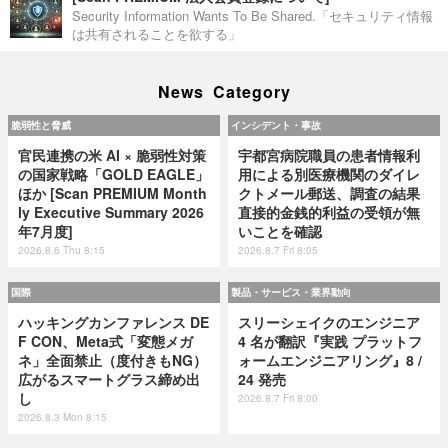
Security Information Wants To Be Shared.「セキュリティ情報
は共有されることを欲する」
News Category
脆弱性と脅威
インシデント・事故
官民連携の米 AI × 脆弱性対策
宇都宮病院職員の患者情報利
の国家戦略「GOLD EAGLE」
用による別医療機関のダイレ
ほか [Scan PREMIUM Month
クトメール郵送、調査の結果
ly Executive Summary 2026
直接的金銭的利益の受領が無
年7月度]
いことを確認
2026.8.6 Thu 8:15
2026.8.7 Fri 8:05
国際
製品・サービス・業界動向
ハッキングカンファレンス DE
スリーシェイクのエンジニア
F CON、Meta式「変態メガ
4 名が翻訳『実践 プラットフ
ネ」全面禁止（度付きもNG）
ォームエンジニアリング』8 /
広がるスマートグラス締め出
24 発売
し
2026.8.7 Fri 8:00
2026.8.3 Mon 8:15