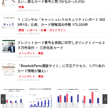
えい」誰もカード番号と気づかなかったのか
特集
2023.6.27 Tue 8:10
ｆｊコンサル「キャッシュレスセキュリティレポート 202
3年1Q」公表、カード情報流出件数 173,332件
調査・レポート・白書・ガイドライン
2023.7.12 Wed 8:00
クレジットカード番号を表面に印字しダイレクトメール２
９万件送付 ～ 三井住友カード
インシデント・事故
2023.5.24 Wed 8:05
「Beads&Parts通販サイト」に不正アクセス、1,771名の
カード情報が漏えい
インシデント・事故
2023.5.22 Mon 8:05
‹