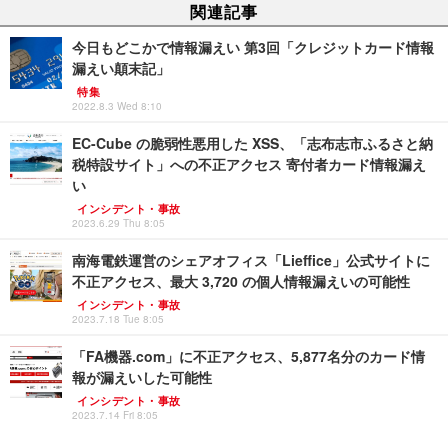
関連記事
今日もどこかで情報漏えい 第3回「クレジットカード情報
漏えい顛末記」
特集
2022.8.3 Wed 8:10
EC-Cube の脆弱性悪用した XSS、「志布志市ふるさと納
税特設サイト」への不正アクセス 寄付者カード情報漏え
い
インシデント・事故
2023.6.29 Thu 8:05
南海電鉄運営のシェアオフィス「Lieffice」公式サイトに
不正アクセス、最大 3,720 の個人情報漏えいの可能性
インシデント・事故
2023.7.18 Tue 8:05
「FA機器.com」に不正アクセス、5,877名分のカード情
報が漏えいした可能性
インシデント・事故
2023.7.14 Fri 8:05