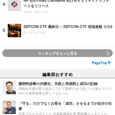
HP 社がTru64 のscreend 向けセキュリティアップデ
ートをリリース
2003.4.18(金) 12:00
DEFCON CTF 最終日 -- DEFCON CTF 現地速報 その3
2011.8.9(火) 18:49
ランキングをもっと見る
PageTop
編集部おすすめ
脆弱性診断の内製化、失敗と再挑戦と成功の記録
内製化支援の取り組みについて取材させて欲しいと頼んでいた
のだが毎回返事は芳しくなかった
「守る」だけでなくお客を「成功」させるまでが自分の仕
事
日本プルーフポイント 代表取締役社長 野村健インタビュー