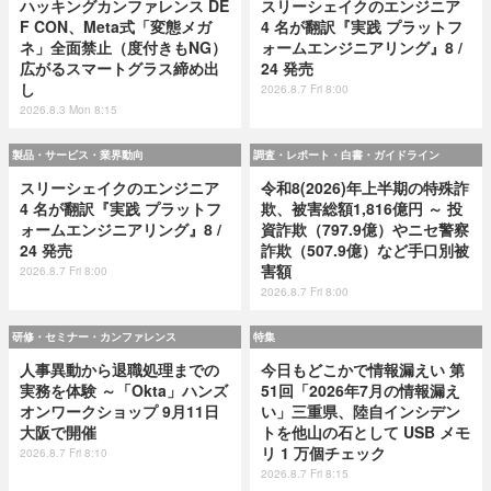
ハッキングカンファレンス DE
スリーシェイクのエンジニア
F CON、Meta式「変態メガ
4 名が翻訳『実践 プラットフ
ネ」全面禁止（度付きもNG）
ォームエンジニアリング』8 /
広がるスマートグラス締め出
24 発売
し
2026.8.7 Fri 8:00
2026.8.3 Mon 8:15
製品・サービス・業界動向
調査・レポート・白書・ガイドライン
スリーシェイクのエンジニア
令和8(2026)年上半期の特殊詐
4 名が翻訳『実践 プラットフ
欺、被害総額1,816億円 ～ 投
ォームエンジニアリング』8 /
資詐欺（797.9億）やニセ警察
24 発売
詐欺（507.9億）など手口別被
害額
2026.8.7 Fri 8:00
2026.8.7 Fri 8:00
研修・セミナー・カンファレンス
特集
人事異動から退職処理までの
今日もどこかで情報漏えい 第
実務を体験 ～「Okta」ハンズ
51回「2026年7月の情報漏え
オンワークショップ 9月11日
い」三重県、陸自インシデン
大阪で開催
トを他山の石として USB メモ
リ 1 万個チェック
2026.8.7 Fri 8:10
2026.8.7 Fri 8:15