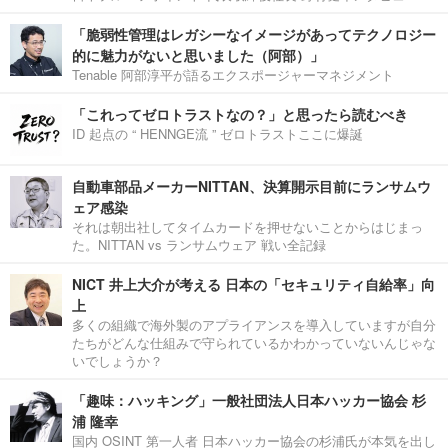
「脆弱性管理はレガシーなイメージがあってテクノロジー
的に魅力がないと思いました（阿部）」
Tenable 阿部淳平が語るエクスポージャーマネジメント
「これってゼロトラストなの？」と思ったら読むべき
ID 起点の “ HENNGE流 ” ゼロトラストここに爆誕
自動車部品メーカーNITTAN、決算開示目前にランサムウ
ェア感染
それは朝出社してタイムカードを押せないことからはじまっ
た。NITTAN vs ランサムウェア 戦い全記録
NICT 井上大介が考える 日本の「セキュリティ自給率」向
上
多くの組織で海外製のアプライアンスを導入していますが自分
たちがどんな仕組みで守られているかわかっていないんじゃな
いでしょうか？
「趣味：ハッキング」一般社団法人日本ハッカー協会 杉
浦 隆幸
国内 OSINT 第一人者 日本ハッカー協会の杉浦氏が本気を出し