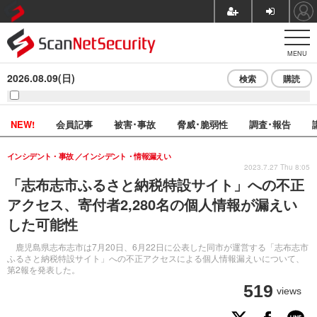
MENU
2026.08.09(日)
検索
購読
NEW!
会員記事
被害･事故
脅威･脆弱性
調査･報告
インシデント・事故
インシデント・情報漏えい
2023.7.27 Thu 8:05
「志布志市ふるさと納税特設サイト」への不正
アクセス、寄付者2,280名の個人情報が漏えい
した可能性
鹿児島県志布志市は7月20日、6月22日に公表した同市が運営する「志布志市
ふるさと納税特設サイト」への不正アクセスによる個人情報漏えいについて、
第2報を発表した。
519
views