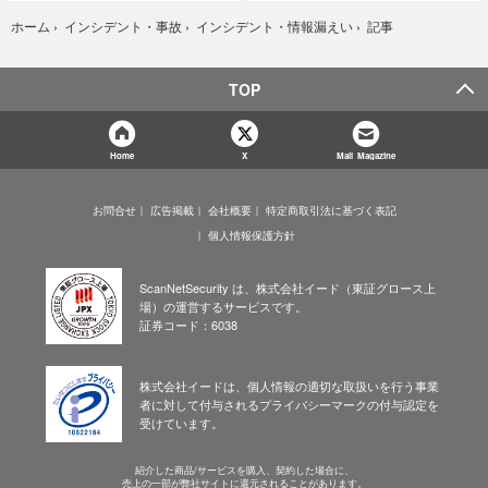
記事
ホーム
›
インシデント・事故
›
インシデント・情報漏えい
›
TOP
Home
X
Mail Magazine
お問合せ
広告掲載
会社概要
特定商取引法に基づく表記
個人情報保護方針
ScanNetSecurity は、株式会社イード（東証グロース上
場）の運営するサービスです。
証券コード：6038
株式会社イードは、個人情報の適切な取扱いを行う事業
者に対して付与されるプライバシーマークの付与認定を
受けています。
紹介した商品/サービスを購入、契約した場合に、
売上の一部が弊社サイトに還元されることがあります。