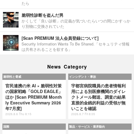
たら
脆弱性診断を盗んだ男
かくして「良い診断」の定義が気づいたらいつの間にかすっか
り別物に交換されていた
[Scan PREMIUM 法人会員登録について]
Security Information Wants To Be Shared.「セキュリティ情報
は共有されることを欲する」
News Category
脆弱性と脅威
インシデント・事故
官民連携の米 AI × 脆弱性対策
宇都宮病院職員の患者情報利
の国家戦略「GOLD EAGLE」
用による別医療機関のダイレ
ほか [Scan PREMIUM Month
クトメール郵送、調査の結果
ly Executive Summary 2026
直接的金銭的利益の受領が無
年7月度]
いことを確認
2026.8.6 Thu 8:15
2026.8.7 Fri 8:05
国際
製品・サービス・業界動向