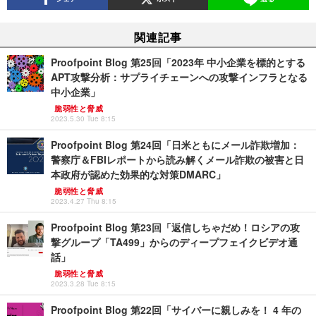
関連記事
Proofpoint Blog 第25回「2023年 中小企業を標的とする
APT攻撃分析：サプライチェーンへの攻撃インフラとなる
中小企業」
脆弱性と脅威
2023.5.30 Tue 8:15
Proofpoint Blog 第24回「日米ともにメール詐欺増加：
警察庁＆FBIレポートから読み解くメール詐欺の被害と日
本政府が認めた効果的な対策DMARC」
脆弱性と脅威
2023.4.27 Thu 8:15
Proofpoint Blog 第23回「返信しちゃだめ！ロシアの攻
撃グループ「TA499」からのディープフェイクビデオ通
話」
脆弱性と脅威
2023.3.28 Tue 8:15
Proofpoint Blog 第22回「サイバーに親しみを！ 4 年の