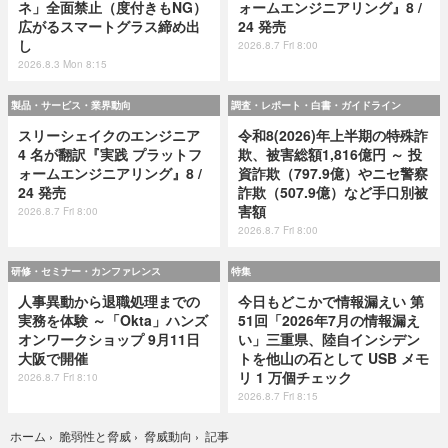
ネ」全面禁止（度付きもNG）
ォームエンジニアリング』8 /
広がるスマートグラス締め出
24 発売
し
2026.8.7 Fri 8:00
2026.8.3 Mon 8:15
製品・サービス・業界動向
調査・レポート・白書・ガイドライン
スリーシェイクのエンジニア
令和8(2026)年上半期の特殊詐
4 名が翻訳『実践 プラットフ
欺、被害総額1,816億円 ～ 投
ォームエンジニアリング』8 /
資詐欺（797.9億）やニセ警察
24 発売
詐欺（507.9億）など手口別被
害額
2026.8.7 Fri 8:00
2026.8.7 Fri 8:00
研修・セミナー・カンファレンス
特集
人事異動から退職処理までの
今日もどこかで情報漏えい 第
実務を体験 ～「Okta」ハンズ
51回「2026年7月の情報漏え
オンワークショップ 9月11日
い」三重県、陸自インシデン
大阪で開催
トを他山の石として USB メモ
リ 1 万個チェック
2026.8.7 Fri 8:10
2026.8.7 Fri 8:15
記事
ホーム
›
脆弱性と脅威
›
脅威動向
›