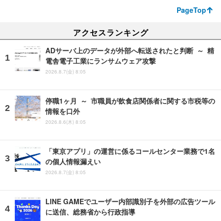
PageTop
アクセスランキング
ADサーバ上のデータが外部へ転送されたと判断 ～ 精
電舎電子工業にランサムウェア攻撃
2026.8.7(金) 8:05
停職1ヶ月 ～ 市職員が飲食店関係者に関する市税等の
情報を口外
2026.8.6(木) 8:05
「東京アプリ」の運営に係るコールセンター業務で1名
の個人情報漏えい
2026.8.7(金) 8:05
LINE GAMEでユーザー内部識別子を外部の広告ツール
に送信、総務省から行政指導