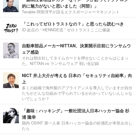
的に魅力がないと思いました（阿部）」
Tenable 阿部淳平が語るエクスポージャーマネジメント
「これってゼロトラストなの？」と思ったら読むべき
ID 起点の “ HENNGE流 ” ゼロトラストここに爆誕
自動車部品メーカーNITTAN、決算開示目前にランサムウ
ェア感染
それは朝出社してタイムカードを押せないことからはじまっ
た。NITTAN vs ランサムウェア 戦い全記録
NICT 井上大介が考える 日本の「セキュリティ自給率」向
上
多くの組織で海外製のアプライアンスを導入していますが自分
たちがどんな仕組みで守られているかわかっていないんじゃな
いでしょうか？
「趣味：ハッキング」一般社団法人日本ハッカー協会 杉
浦 隆幸
国内 OSINT 第一人者 日本ハッカー協会の杉浦氏が本気を出し
たら