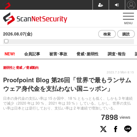
MENU
2026.08.07(金)
検索
購読
NEW!
会員記事
被害･事故
脅威･脆弱性
調査･報告
脆弱性と脅威
脅威動向
2023.7.3 Mon 8:15
Proofpoint Blog 第26回「世界で最もランサム
ウェア身代金を支払わない国ニッポン」
日本の身代金の支払い率は 15 か国中、18 % ともっとも低く、しかも 3 年連続
で減少（2020 年は 30 % 、2021 年は 33 % ）している。しかし、世界の支払
い率は日本とは逆行しており、支払い率は 2 年連続で増加している。
7898
views