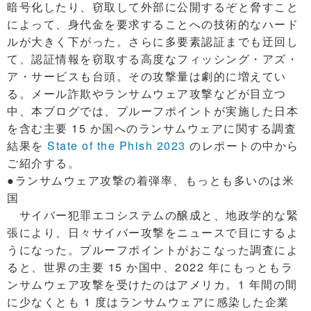
暗号化したり、窃取して外部に公開するぞと脅すこと
によって、身代金を要求することへの技術的なハード
ルが大きく下がった。さらに多要素認証までも迂回し
て、認証情報を窃取する高度なフィッシング・アズ・
ア・サービスも台頭。その攻撃量は劇的に増えてい
る。メール詐欺やランサムウェア攻撃などが目立つ
中、本ブログでは、プルーフポイントが実施した日本
を含む主要 15 か国へのランサムウェアに関する調査
結果を
State of the Phish 2023
のレポートの中から
ご紹介する。
●ランサムウェア攻撃の着弾率、もっとも多いのは米
国
サイバー犯罪エコシステムの醸成と、地政学的な緊
張により、日々サイバー攻撃をニュースで目にするよ
うになった。プルーフポイントがおこなった調査によ
ると、世界の主要 15 か国中、2022 年にもっともラ
ンサムウェア攻撃を受けたのはアメリカ。1 年間の間
に少なくとも 1 度はランサムウェアに感染した企業