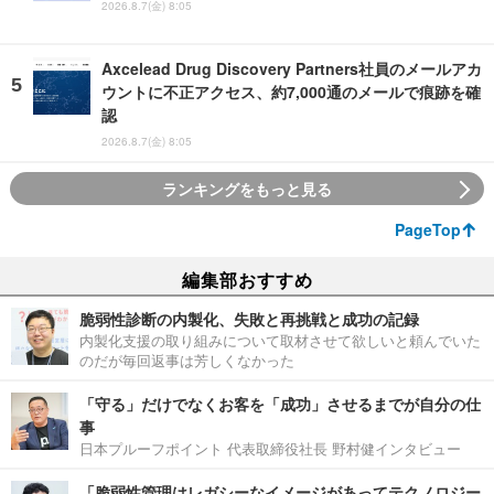
2026.8.7(金) 8:05
Axcelead Drug Discovery Partners社員のメールアカ
ウントに不正アクセス、約7,000通のメールで痕跡を確
認
2026.8.7(金) 8:05
ランキングをもっと見る
PageTop
編集部おすすめ
脆弱性診断の内製化、失敗と再挑戦と成功の記録
内製化支援の取り組みについて取材させて欲しいと頼んでいた
のだが毎回返事は芳しくなかった
「守る」だけでなくお客を「成功」させるまでが自分の仕
事
日本プルーフポイント 代表取締役社長 野村健インタビュー
「脆弱性管理はレガシーなイメージがあってテクノロジー