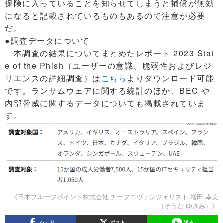
保険に入っていることを知らせてしまうと補償が無効
になると記載されているものもあるので注意が必要
だ。
●調査データについて
本調査の結果についてまとめたレポート 2023 Stat
e of the Phish（ユーザーの意識、脆弱性およびレジ
リエンスの詳細調査）は
こちら
よりダウンロード可能
です。ランサムウェアに関する統計のほか、BEC や
内部脅威に関するデータについても掲載されていま
す。
《日本プルーフポイント株式会社 チーフエヴァンジェリスト 増田 幸美
（そうた ゆきみ）》
シェア
ポスト
送る