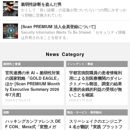
脆弱性診断を盗んだ男
かくして「良い診断」の定義が気づいたらいつの間にかすっか
り別物に交換されていた
[Scan PREMIUM 法人会員登録について]
Security Information Wants To Be Shared.「セキュリティ情報
は共有されることを欲する」
News Category
脆弱性と脅威
インシデント・事故
官民連携の米 AI × 脆弱性対策
宇都宮病院職員の患者情報利
の国家戦略「GOLD EAGLE」
用による別医療機関のダイレ
ほか [Scan PREMIUM Month
クトメール郵送、調査の結果
ly Executive Summary 2026
直接的金銭的利益の受領が無
年7月度]
いことを確認
2026.8.6 Thu 8:15
2026.8.7 Fri 8:05
国際
製品・サービス・業界動向
ハッキングカンファレンス DE
スリーシェイクのエンジニア
F CON、Meta式「変態メガ
4 名が翻訳『実践 プラットフ