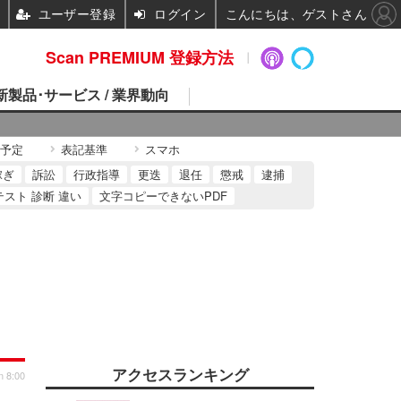
ユーザー登録
ログイン
こんにちは、ゲストさん
Scan PREMIUM 登録方法
 新製品･サービス / 業界動向
予定
表記基準
スマホ
稼ぎ
訴訟
行政指導
更迭
退任
懲戒
逮捕
テスト 診断 違い
文字コピーできないPDF
アクセスランキング
n 8:00