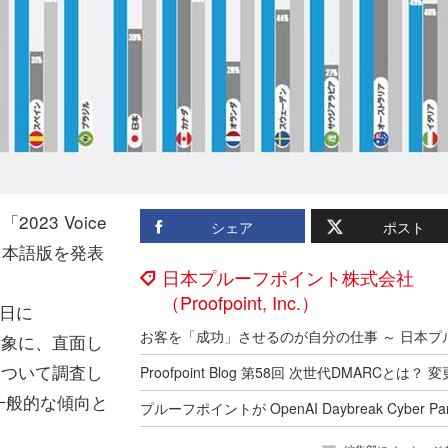
23 Voice
シェア
ポスト
の日本語版を発表
日本プルーフポイント株式会社
（Proofpoint, Inc.）
7日に
 を対象に、直面し
について調査し
の一般的な傾向と