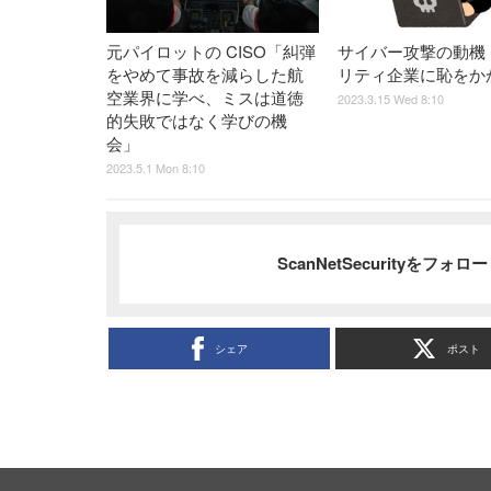
元パイロットの CISO「糾弾
サイバー攻撃の動機
をやめて事故を減らした航
リティ企業に恥をか
空業界に学べ、ミスは道徳
2023.3.15 Wed 8:10
的失敗ではなく学びの機
会」
2023.5.1 Mon 8:10
ScanNetSecurityをフォ
シェア
ポスト