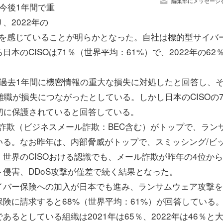
編集部にメッセージ
、今後1年間で重
、2022年の
スクを感じていることが明らかとなった。自社は標的型サイバ
のCISOは71％（世界平均：61%）で、2022年の62
は、過去1年間に機密情報の重大な損失に対処したと回答し、
離職が損失につながったとしている。しかし日本のCISOの7
切に保護されていると回答している。
詐欺（ビジネスメール詐欺：BEC含む）がトップで、ラン
いる。なお昨年は、内部脅威がトップで、スミッシング/ビ
世界のCISOおける認識でも、メール詐欺が昨年の4位か
侵害、DDoS攻撃が僅差で続く結果となった。
バー保険への加入が日本でも進み、ランサムウェア攻撃を
険に請求すると68%（世界平均：61%）が回答している
としている組織は2021年は65％、2022年は46％と