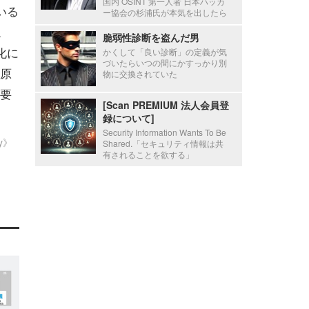
国内 OSINT 第一人者 日本ハッカ
いる
ー協会の杉浦氏が本気を出したら
。
脆弱性診断を盗んだ男
化に
かくして「良い診断」の定義が気
づいたらいつの間にかすっかり別
原
物に交換されていた
要
[Scan PREMIUM 法人会員登
録について]
Security Information Wants To Be
ty》
Shared.「セキュリティ情報は共
有されることを欲する」