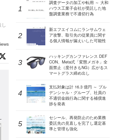
調査データの加工や転用 ～ 大和
ハウス工業子会社が受託した地
盤調査業務で不適切行為
表し
新エフエイコムにランサムウェ
ア攻撃、取引先の従業員に関す
る個人情報が漏えいした可能性
iews
ハッキングカンファレンス DEF
CON、Meta式「変態メガネ」全
面禁止（度付きもNG）広がるス
マートグラス締め出し
支払対象は計 16.3 億円 ～ プル
デンシャル・グループ、社員の
不適切金銭行為に関する補償進
捗を発表
セシール、再発防止のため業務
委託先の見直しを完了し選定基
準と管理も強化