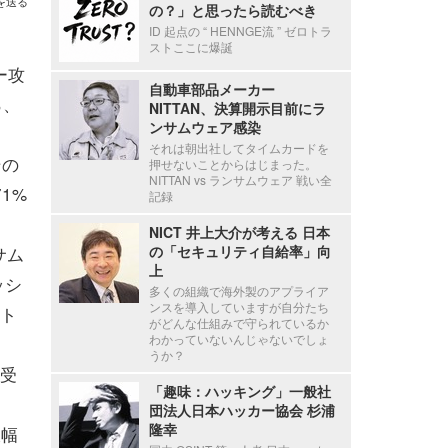
を送る
の？」と思ったら読むべき
ID 起点の “ HENNGE流 ” ゼロトラ
ストここに爆誕
ー攻
自動車部品メーカー
％、
NITTAN、決算開示目前にラ
ンサムウェア感染
それは朝出社してタイムカードを
その
押せないことからはじまった。
NITTAN vs ランサムウェア 戦い全
1%
記録
NICT 井上大介が考える 日本
サム
の「セキュリティ自給率」向
上
ッシ
多くの組織で海外製のアプライア
ンスを導入していますが自分たち
らト
がどんな仕組みで守られているか
わかっていないんじゃないでしょ
うか？
受
「趣味：ハッキング」一般社
。
団法人日本ハッカー協会 杉浦
隆幸
大幅