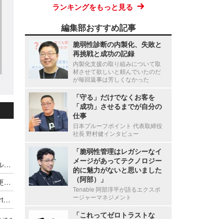
ランキングをもっと見る
編集部おすすめ記事
脆弱性診断の内製化、失敗と
再挑戦と成功の記録
内製化支援の取り組みについて取
材させて欲しいと頼んでいたのだ
が毎回返事は芳しくなかった
「守る」だけでなくお客を
「成功」させるまでが自分の
仕事
日本プルーフポイント 代表取締役
社長 野村健インタビュー
「脆弱性管理はレガシーなイ
メージがあってテクノロジー
お客を「成功」させるのが自分の仕事 ～ 日本プルーフポイント 代表取締役社長 野村健インタビュー
的に魅力がないと思いました
（阿部）」
Proofpoint Blog 第58回 次世代DMARCとは？ 変更点とその重要性を解説
Tenable 阿部淳平が語るエクスポ
ージャーマネジメント
プルーフポイントが OpenAI Daybreak Cyber Partner Program に参画
「これってゼロトラストな