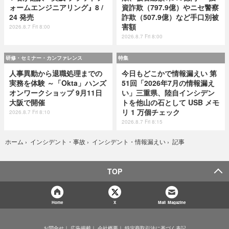
ォームエンジニアリング』8 /
資詐欺（797.9億）やニセ警察
24 発売
詐欺（507.9億）など手口別被
害額
2026.8.7 Fri 8:00
2026.8.7 Fri 8:00
研修・セミナー・カンファレンス
特集
人事異動から退職処理までの
今日もどこかで情報漏えい 第
実務を体験 ～「Okta」ハンズ
51回「2026年7月の情報漏え
オンワークショップ 9月11日
い」三重県、陸自インシデン
大阪で開催
トを他山の石として USB メモ
リ 1 万個チェック
2026.8.7 Fri 8:10
2026.8.7 Fri 8:15
記事
ホーム
›
インシデント・事故
›
インシデント・情報漏えい
›
TOP
Home
X
Mail Magazine
お問合せ
広告掲載
会社概要
特定商取引法に基づく表記