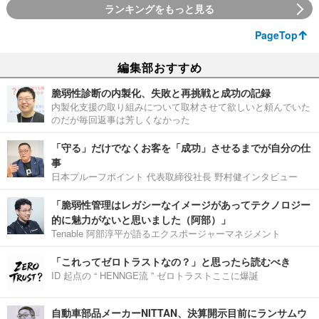
ランキングをもっと見る
PageTop
編集部おすすめ
脆弱性診断の内製化、失敗と再挑戦と成功の記録
内製化支援の取り組みについて取材させて欲しいと頼んでいた
のだが毎回返事は芳しくなかった
「守る」だけでなくお客を「成功」させるまでが自分の仕
事
日本プルーフポイント 代表取締役社長 野村健インタビュー
「脆弱性管理はレガシーなイメージがあってテクノロジー
的に魅力がないと思いました（阿部）」
Tenable 阿部淳平が語るエクスポージャーマネジメント
「これってゼロトラストなの？」と思ったら読むべき
ID 起点の “ HENNGE流 ” ゼロトラストここに爆誕
自動車部品メーカーNITTAN、決算開示目前にランサムウ