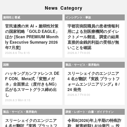
News Category
脆弱性と脅威
インシデント・事故
官民連携の米 AI × 脆弱性対策
宇都宮病院職員の患者情報利
の国家戦略「GOLD EAGLE」
用による別医療機関のダイレ
ほか [Scan PREMIUM Month
クトメール郵送、調査の結果
ly Executive Summary 2026
直接的金銭的利益の受領が無
年7月度]
いことを確認
2026.8.6 Thu 8:15
2026.8.7 Fri 8:05
国際
製品・サービス・業界動向
ハッキングカンファレンス DE
スリーシェイクのエンジニア
F CON、Meta式「変態メガ
4 名が翻訳『実践 プラットフ
ネ」全面禁止（度付きもNG）
ォームエンジニアリング』8 /
広がるスマートグラス締め出
24 発売
し
2026.8.7 Fri 8:00
2026.8.3 Mon 8:15
製品・サービス・業界動向
調査・レポート・白書・ガイドライン
スリーシェイクのエンジニア
令和8(2026)年上半期の特殊詐
4 名が翻訳『実践 プラットフ
欺、被害総額1,816億円 ～ 投