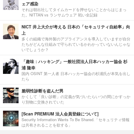
ェア感染
それは朝出社してタイムカードを押せないことからはじまっ
た。NITTAN vs ランサムウェア 戦い全記録
NICT 井上大介が考える 日本の「セキュリティ自給率」向
上
多くの組織で海外製のアプライアンスを導入していますが自分
たちがどんな仕組みで守られているかわかっていないんじゃな
いでしょうか？
「趣味：ハッキング」一般社団法人日本ハッカー協会 杉
浦 隆幸
国内 OSINT 第一人者 日本ハッカー協会の杉浦氏が本気を出し
たら
脆弱性診断を盗んだ男
かくして「良い診断」の定義が気づいたらいつの間にかすっか
り別物に交換されていた
[Scan PREMIUM 法人会員登録について]
Security Information Wants To Be Shared.「セキュリティ情報
は共有されることを欲する」