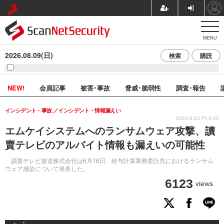
MENU
2026.08.09(日)
検索
購読
NEW!
会員記事
被害･事故
脅威･脆弱性
調査･報告
インシデント・事故
インシデント・情報漏えい
2023.6.23 Fri 8:05
エムケイシステムへのランサムウェア攻撃、讀
賣テレビのアルバイト情報も漏えいの可能性
讀賣テレビ放送株式会社は6月16日、給与計算業務委託先におけるランサム
ウェア感染について発表した。
6123
views