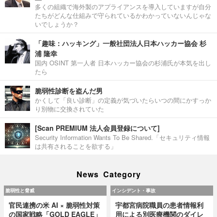
多くの組織で海外製のアプライアンスを導入していますが自分
たちがどんな仕組みで守られているかわかっていないんじゃな
いでしょうか？
「趣味：ハッキング」一般社団法人日本ハッカー協会 杉
浦 隆幸
国内 OSINT 第一人者 日本ハッカー協会の杉浦氏が本気を出し
たら
脆弱性診断を盗んだ男
かくして「良い診断」の定義が気づいたらいつの間にかすっか
り別物に交換されていた
[Scan PREMIUM 法人会員登録について]
Security Information Wants To Be Shared.「セキュリティ情報
は共有されることを欲する」
News Category
脆弱性と脅威
インシデント・事故
官民連携の米 AI × 脆弱性対策
宇都宮病院職員の患者情報利
の国家戦略「GOLD EAGLE」
用による別医療機関のダイレ