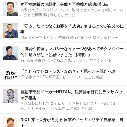
脆弱性診断の内製化、失敗と再挑戦と成功の記録
内製化支援の取り組みについて取材させて欲しいと頼んでいた
のだが毎回返事は芳しくなかった
「守る」だけでなくお客を「成功」させるまでが自分の仕
事
日本プルーフポイント 代表取締役社長 野村健インタビュー
「脆弱性管理はレガシーなイメージがあってテクノロジー
的に魅力がないと思いました（阿部）」
Tenable 阿部淳平が語るエクスポージャーマネジメント
「これってゼロトラストなの？」と思ったら読むべき
ID 起点の “ HENNGE流 ” ゼロトラストここに爆誕
自動車部品メーカーNITTAN、決算開示目前にランサムウ
ェア感染
それは朝出社してタイムカードを押せないことからはじまっ
た。NITTAN vs ランサムウェア 戦い全記録
NICT 井上大介が考える 日本の「セキュリティ自給率」向
上