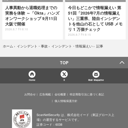
人事異動から退職処理までの
今日もどこかで情報漏えい 第
実務を体験 ～「Okta」ハンズ
51回「2026年7月の情報漏え
オンワークショップ 9月11日
い」三重県、陸自インシデン
大阪で開催
トを他山の石として USB メモ
リ 1 万個チェック
2026.8.7 Fri 8:10
2026.8.7 Fri 8:15
記事
ホーム
›
インシデント・事故
›
インシデント・情報漏えい
›
TOP
Home
X
Mail Magazine
お問合せ
広告掲載
会社概要
特定商取引法に基づく表記
個人情報保護方針
ScanNetSecurity は、株式会社イード（東証グロース上
場）の運営するサービスです。
証券コード：6038