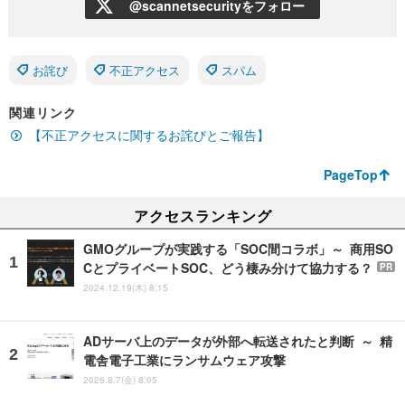
@scannetsecurityをフォロー
お詫び
不正アクセス
スパム
関連リンク
【不正アクセスに関するお詫びとご報告】
PageTop
アクセスランキング
GMOグループが実践する「SOC間コラボ」～ 商用SO
CとプライベートSOC、どう棲み分けて協力する？
PR
2024.12.19(木) 8:15
ADサーバ上のデータが外部へ転送されたと判断 ～ 精
電舎電子工業にランサムウェア攻撃
2026.8.7(金) 8:05