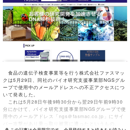
食品の遺伝子検査事業等を行う株式会社ファスマッ
クは5月29日、同社のバイオ研究支援事業部NGSグル
ープで使用中のメールアドレスへの不正アクセスにつ
いて発表した。
これは5月28日午後9時30分から翌29日午前9時30
分にかけて、バイオ研究支援事業部NGSグループで使
用中のメールアドレス「ngs＠fasmac.co.jp」にサイ
バー攻撃があり乗っ取り被害に遭ったというもの。
この記事は会員限定です。会員登録すると続きをお読みい