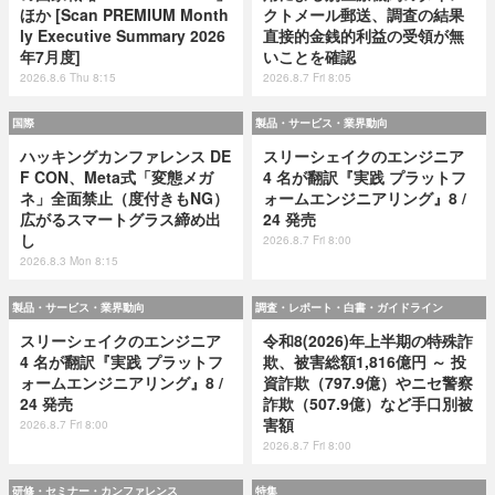
ほか [Scan PREMIUM Month
クトメール郵送、調査の結果
ly Executive Summary 2026
直接的金銭的利益の受領が無
年7月度]
いことを確認
2026.8.6 Thu 8:15
2026.8.7 Fri 8:05
国際
製品・サービス・業界動向
ハッキングカンファレンス DE
スリーシェイクのエンジニア
F CON、Meta式「変態メガ
4 名が翻訳『実践 プラットフ
ネ」全面禁止（度付きもNG）
ォームエンジニアリング』8 /
広がるスマートグラス締め出
24 発売
し
2026.8.7 Fri 8:00
2026.8.3 Mon 8:15
製品・サービス・業界動向
調査・レポート・白書・ガイドライン
スリーシェイクのエンジニア
令和8(2026)年上半期の特殊詐
4 名が翻訳『実践 プラットフ
欺、被害総額1,816億円 ～ 投
ォームエンジニアリング』8 /
資詐欺（797.9億）やニセ警察
24 発売
詐欺（507.9億）など手口別被
害額
2026.8.7 Fri 8:00
2026.8.7 Fri 8:00
研修・セミナー・カンファレンス
特集