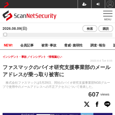
MENU
2026.08.09(日)
検索
購読
NEW!
会員記事
被害･事故
脅威･脆弱性
調査･報告
インシデント・事故
インシデント・情報漏えい
2023.6.6 Tue 8:05
ファスマックのバイオ研究支援事業部のメール
アドレスが乗っ取り被害に
株式会社ファスマックは5月29日、同社のバイオ研究支援事業部NGSグルー
プで使用中のメールアドレスへの不正アクセスについて発表した。
607
views