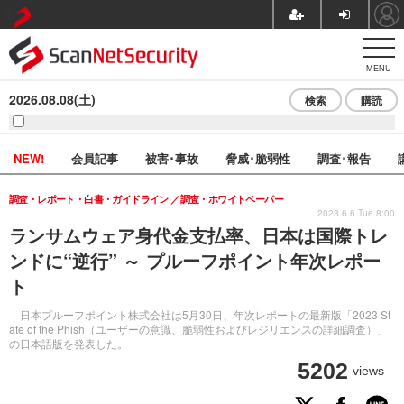
MENU
2026.08.08(土)
検索
購読
NEW!
会員記事
被害･事故
脅威･脆弱性
調査･報告
調査・レポート・白書・ガイドライン
調査・ホワイトペーパー
2023.6.6 Tue 8:00
ランサムウェア身代金支払率、日本は国際トレ
ンドに“逆行” ～ プルーフポイント年次レポー
ト
日本プルーフポイント株式会社は5月30日、年次レポートの最新版「2023 St
ate of the Phish（ユーザーの意識、脆弱性およびレジリエンスの詳細調査）」
の日本語版を発表した。
5202
views