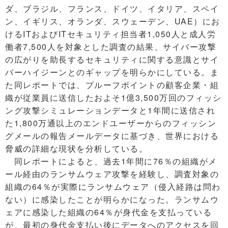
ダ、ブラジル、フランス、ドイツ、イタリア、スペイ
ン、イギリス、オランダ、スウェーデン、UAE）にお
けるITおよびITセキュリティ担当者1,050人と成人労
働者7,500人を対象とした調査の結果、サイバー攻撃
の広がりを助長するセキュリティに関する意識とサイ
バーハイジーンとのギャップを明らかにしている。ま
た同レポートでは、プルーフポイントの顧客企業・組
織が従業員に送信したおよそ1億3,500万回のフィッシ
ング攻撃シミュレーションデータと1年間に送信され
た1,800万通以上のエンドユーザーからのフィッシン
グメールの報告メールデータに基づき、世界における
脅威の詳細な現状を分析している。
同レポートによると、過去1年間に76％の組織がメ
ール経由のランサムウェア攻撃を経験し、調査対象の
組織の64％が実際にランサムウェア（侵入経路は問わ
ない）に感染したことが明らかになった。ランサムウ
ェアに感染した組織の64％が身代金を支払っている
が、最初の身代金支払い後にデータへのアクセスを回