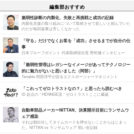
編集部おすすめ
脆弱性診断の内製化、失敗と再挑戦と成功の記録
内製化支援の取り組みについて取材させて欲しいと頼んでいた
のだが毎回返事は芳しくなかった
「守る」だけでなくお客を「成功」させるまでが自分の仕
事
日本プルーフポイント 代表取締役社長 野村健インタビュー
「脆弱性管理はレガシーなイメージがあってテクノロジー
的に魅力がないと思いました（阿部）」
Tenable 阿部淳平が語るエクスポージャーマネジメント
「これってゼロトラストなの？」と思ったら読むべき
ID 起点の “ HENNGE流 ” ゼロトラストここに爆誕
自動車部品メーカーNITTAN、決算開示目前にランサムウ
ェア感染
それは朝出社してタイムカードを押せないことからはじまっ
た。NITTAN vs ランサムウェア 戦い全記録