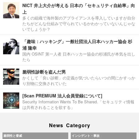
NICT 井上大介が考える 日本の「セキュリティ自給率」向
上
多くの組織で海外製のアプライアンスを導入していますが自分
たちがどんな仕組みで守られているかわかっていないんじゃな
いでしょうか？
「趣味：ハッキング」一般社団法人日本ハッカー協会 杉
浦 隆幸
国内 OSINT 第一人者 日本ハッカー協会の杉浦氏が本気を出し
たら
脆弱性診断を盗んだ男
かくして「良い診断」の定義が気づいたらいつの間にかすっか
り別物に交換されていた
[Scan PREMIUM 法人会員登録について]
Security Information Wants To Be Shared.「セキュリティ情報
は共有されることを欲する」
News Category
脆弱性と脅威
インシデント・事故