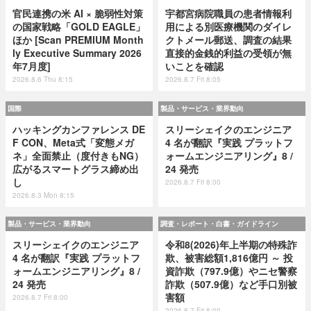
官民連携の米 AI × 脆弱性対策
宇都宮病院職員の患者情報利
の国家戦略「GOLD EAGLE」
用による別医療機関のダイレ
ほか [Scan PREMIUM Month
クトメール郵送、調査の結果
ly Executive Summary 2026
直接的金銭的利益の受領が無
年7月度]
いことを確認
2026.8.6 Thu 8:15
2026.8.7 Fri 8:05
国際
製品・サービス・業界動向
ハッキングカンファレンス DE
スリーシェイクのエンジニア
F CON、Meta式「変態メガ
4 名が翻訳『実践 プラットフ
ネ」全面禁止（度付きもNG）
ォームエンジニアリング』8 /
広がるスマートグラス締め出
24 発売
し
2026.8.7 Fri 8:00
2026.8.3 Mon 8:15
製品・サービス・業界動向
調査・レポート・白書・ガイドライン
スリーシェイクのエンジニア
令和8(2026)年上半期の特殊詐
4 名が翻訳『実践 プラットフ
欺、被害総額1,816億円 ～ 投
ォームエンジニアリング』8 /
資詐欺（797.9億）やニセ警察
24 発売
詐欺（507.9億）など手口別被
害額
2026.8.7 Fri 8:00
2026.8.7 Fri 8:00