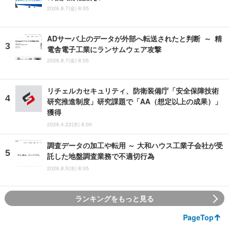
2026.8.7(金) 8:05
ADサーバ上のデータが外部へ転送されたと判断 ～ 精
電舎電子工業にランサムウェア攻撃
2026.8.7(金) 8:05
リチェルカセキュリティ、防衛装備庁「安全保障技術
研究推進制度」研究課題で「AA（想定以上の成果）」
獲得
2026.4.22(水) 8:00
調査データの加工や転用 ～ 大和ハウス工業子会社が受
託した地盤調査業務で不適切行為
2026.8.5(水) 8:05
ランキングをもっと見る
PageTop