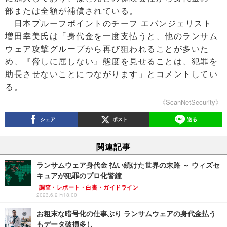
部または全額が補償されている。
日本プルーフポイントのチーフ エバンジェリスト
増田幸美氏は「身代金を一度支払うと、他のランサム
ウェア攻撃グループから再び狙われることが多いた
め、『脅しに屈しない』態度を見せることは、犯罪を
助長させないことにつながります」とコメントしてい
る。
《ScanNetSecurity》
シェア
ポスト
送る
関連記事
ランサムウェア身代金 払い続けた世界の末路 ～ ウィズセ
キュアが犯罪のプロ化警鐘
調査・レポート・白書・ガイドライン
2023.6.2 Fri 8:00
お粗末な暗号化の仕事ぶり ランサムウェアの身代金払う
もデータ破損多し