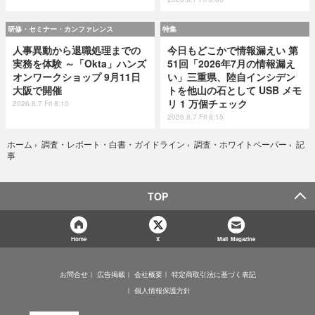
研修・セミナー・カンファレンス
特集
人事異動から退職処理までの
今日もどこかで情報漏えい 第
実務を体験 ～「Okta」ハンズ
51回「2026年7月の情報漏え
オンワークショップ 9月11日
い」三重県、陸自インシデン
大阪で開催
トを他山の石として USB メモ
リ 1 万個チェック
2026.8.7 Fri 8:10
2026.8.7 Fri 8:15
記
ホーム
›
調査・レポート・白書・ガイドライン
›
調査・ホワイトペーパー
›
事
TOP
Home
X
Mail Magazine
お問合せ
広告掲載
会社概要
特定商取引法に基づく表記
個人情報保護方針