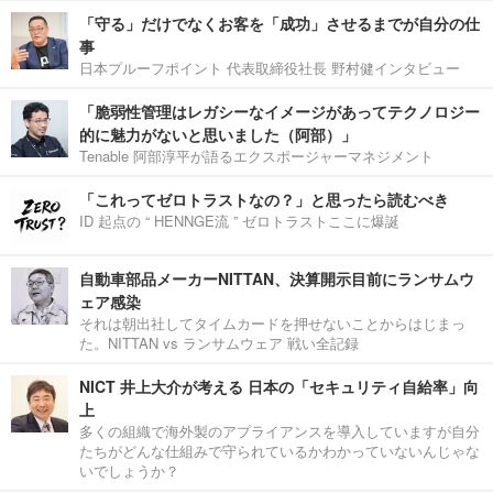
「守る」だけでなくお客を「成功」させるまでが自分の仕
事
日本プルーフポイント 代表取締役社長 野村健インタビュー
「脆弱性管理はレガシーなイメージがあってテクノロジー
的に魅力がないと思いました（阿部）」
Tenable 阿部淳平が語るエクスポージャーマネジメント
「これってゼロトラストなの？」と思ったら読むべき
ID 起点の “ HENNGE流 ” ゼロトラストここに爆誕
自動車部品メーカーNITTAN、決算開示目前にランサムウ
ェア感染
それは朝出社してタイムカードを押せないことからはじまっ
た。NITTAN vs ランサムウェア 戦い全記録
NICT 井上大介が考える 日本の「セキュリティ自給率」向
上
多くの組織で海外製のアプライアンスを導入していますが自分
たちがどんな仕組みで守られているかわかっていないんじゃな
いでしょうか？