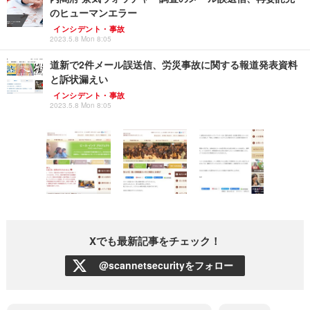
のヒューマンエラー
インシデント・事故
2023.5.8 Mon 8:05
道新で2件メール誤送信、労災事故に関する報道発表資料
と訴状漏えい
インシデント・事故
2023.5.8 Mon 8:05
Xでも最新記事をチェック！
@scannetsecurityをフォロー