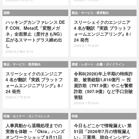
国際
製品・サービス・業界動向
ハッキングカンファレンス DE
スリーシェイクのエンジニア
F CON、Meta式「変態メガ
4 名が翻訳『実践 プラットフ
ネ」全面禁止（度付きもNG）
ォームエンジニアリング』8 /
広がるスマートグラス締め出
24 発売
し
2026.8.7 Fri 8:00
2026.8.3 Mon 8:15
製品・サービス・業界動向
調査・レポート・白書・ガイドライン
スリーシェイクのエンジニア
令和8(2026)年上半期の特殊詐
4 名が翻訳『実践 プラットフ
欺、被害総額1,816億円 ～ 投
ォームエンジニアリング』8 /
資詐欺（797.9億）やニセ警察
24 発売
詐欺（507.9億）など手口別被
害額
2026.8.7 Fri 8:00
2026.8.7 Fri 8:00
研修・セミナー・カンファレンス
特集
人事異動から退職処理までの
今日もどこかで情報漏えい 第
実務を体験 ～「Okta」ハンズ
51回「2026年7月の情報漏え
オンワークショップ 9月11日
い」三重県、陸自インシデン