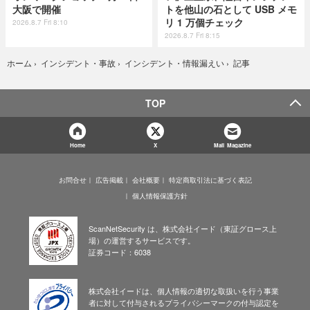
大阪で開催
トを他山の石として USB メモ
リ 1 万個チェック
2026.8.7 Fri 8:10
2026.8.7 Fri 8:15
記事
ホーム
›
インシデント・事故
›
インシデント・情報漏えい
›
TOP
Home
X
Mail Magazine
お問合せ
広告掲載
会社概要
特定商取引法に基づく表記
個人情報保護方針
ScanNetSecurity は、株式会社イード（東証グロース上
場）の運営するサービスです。
証券コード：6038
株式会社イードは、個人情報の適切な取扱いを行う事業
者に対して付与されるプライバシーマークの付与認定を