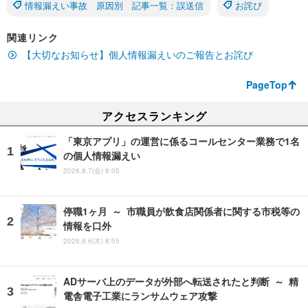
情報漏えい事故 原因別 記事一覧：誤送信
お詫び
関連リンク
【大切なお知らせ】個人情報漏えいのご報告とお詫び
PageTop
アクセスランキング
「東京アプリ」の運営に係るコールセンター業務で1名
の個人情報漏えい
2026.8.7(金) 8:05
停職1ヶ月 ～ 市職員が飲食店関係者に関する市税等の
情報を口外
2026.8.6(木) 8:05
ADサーバ上のデータが外部へ転送されたと判断 ～ 精
電舎電子工業にランサムウェア攻撃