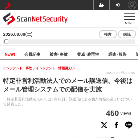
MENU
2026.08.08(土)
検索
購読
NEW!
会員記事
被害･事故
脅威･脆弱性
調査･報告
インシデント・事故
インシデント・情報漏えい
2023.5.31 Wed 8:05
特定非営利活動法人でのメール誤送信、今後は
メール管理システムでの配信を実施
特定非営利活動法人ACEは5月12日、誤送信による個人情報の漏えいについ
て発表した。
450
views