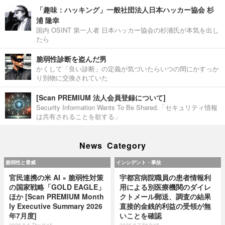
「趣味：ハッキング」一般社団法人日本ハッカー協会 杉
浦 隆幸
国内 OSINT 第一人者 日本ハッカー協会の杉浦氏が本気を出し
たら
脆弱性診断を盗んだ男
かくして「良い診断」の定義が気づいたらいつの間にかすっか
り別物に交換されていた
[Scan PREMIUM 法人会員登録について]
Security Information Wants To Be Shared.「セキュリティ情報
は共有されることを欲する」
News Category
脆弱性と脅威
インシデント・事故
官民連携の米 AI × 脆弱性対策
宇都宮病院職員の患者情報利
の国家戦略「GOLD EAGLE」
用による別医療機関のダイレ
ほか [Scan PREMIUM Month
クトメール郵送、調査の結果
ly Executive Summary 2026
直接的金銭的利益の受領が無
年7月度]
いことを確認
2026.8.6 Thu 8:15
2026.8.7 Fri 8:05