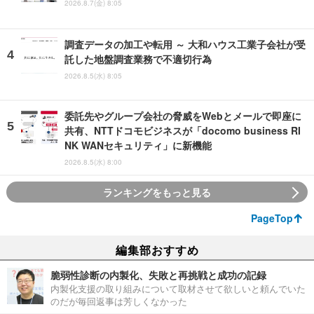
2026.8.7(金) 8:05
調査データの加工や転用 ～ 大和ハウス工業子会社が受
託した地盤調査業務で不適切行為
2026.8.5(水) 8:05
委託先やグループ会社の脅威をWebとメールで即座に
共有、NTTドコモビジネスが「docomo business RI
NK WANセキュリティ」に新機能
2026.8.5(水) 8:00
ランキングをもっと見る
PageTop
編集部おすすめ
脆弱性診断の内製化、失敗と再挑戦と成功の記録
内製化支援の取り組みについて取材させて欲しいと頼んでいた
のだが毎回返事は芳しくなかった