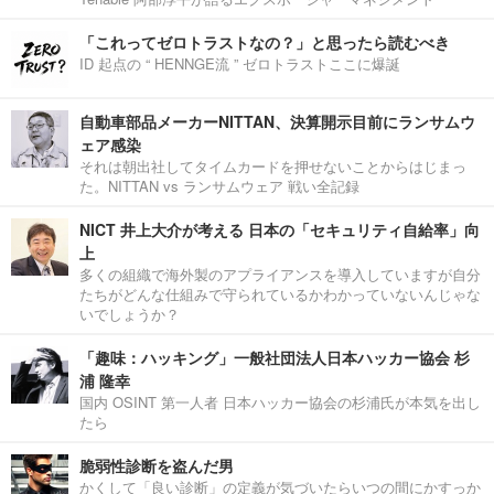
「これってゼロトラストなの？」と思ったら読むべき
ID 起点の “ HENNGE流 ” ゼロトラストここに爆誕
自動車部品メーカーNITTAN、決算開示目前にランサムウ
ェア感染
それは朝出社してタイムカードを押せないことからはじまっ
た。NITTAN vs ランサムウェア 戦い全記録
NICT 井上大介が考える 日本の「セキュリティ自給率」向
上
多くの組織で海外製のアプライアンスを導入していますが自分
たちがどんな仕組みで守られているかわかっていないんじゃな
いでしょうか？
「趣味：ハッキング」一般社団法人日本ハッカー協会 杉
浦 隆幸
国内 OSINT 第一人者 日本ハッカー協会の杉浦氏が本気を出し
たら
脆弱性診断を盗んだ男
かくして「良い診断」の定義が気づいたらいつの間にかすっか