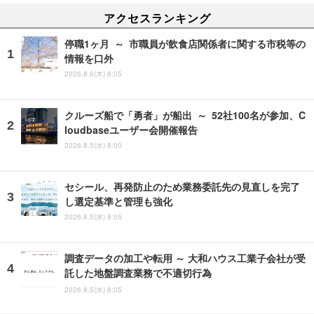
アクセスランキング
停職1ヶ月 ～ 市職員が飲食店関係者に関する市税等の
情報を口外
2026.8.6(木) 8:05
クルーズ船で「勇者」が船出 ～ 52社100名が参加、C
loudbaseユーザー会開催報告
2026.8.5(水) 8:00
セシール、再発防止のため業務委託先の見直しを完了
し選定基準と管理も強化
2026.8.5(水) 8:05
調査データの加工や転用 ～ 大和ハウス工業子会社が受
託した地盤調査業務で不適切行為
2026.8.5(水) 8:05