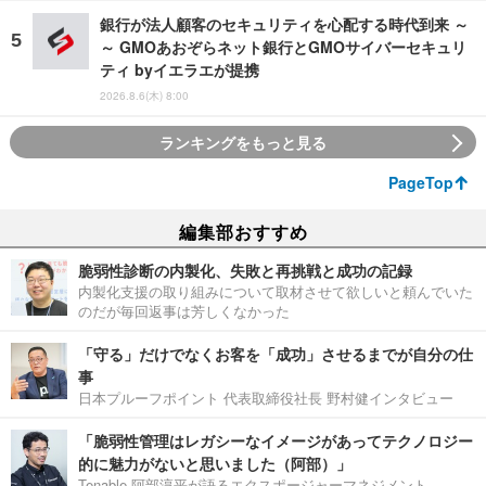
銀行が法人顧客のセキュリティを心配する時代到来 ～
～ GMOあおぞらネット銀行とGMOサイバーセキュリ
ティ byイエラエが提携
2026.8.6(木) 8:00
ランキングをもっと見る
PageTop
編集部おすすめ
脆弱性診断の内製化、失敗と再挑戦と成功の記録
内製化支援の取り組みについて取材させて欲しいと頼んでいた
のだが毎回返事は芳しくなかった
「守る」だけでなくお客を「成功」させるまでが自分の仕
事
日本プルーフポイント 代表取締役社長 野村健インタビュー
「脆弱性管理はレガシーなイメージがあってテクノロジー
的に魅力がないと思いました（阿部）」
Tenable 阿部淳平が語るエクスポージャーマネジメント