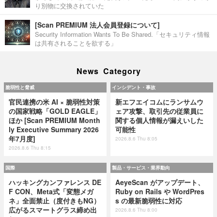
り別物に交換されていた
[Scan PREMIUM 法人会員登録について]
Security Information Wants To Be Shared.「セキュリティ情報
は共有されることを欲する」
News Category
脆弱性と脅威
インシデント・事故
官民連携の米 AI × 脆弱性対策
新エフエイコムにランサムウ
の国家戦略「GOLD EAGLE」
ェア攻撃、取引先の従業員に
ほか [Scan PREMIUM Month
関する個人情報が漏えいした
ly Executive Summary 2026
可能性
年7月度]
2026.8.6 Thu 8:05
2026.8.6 Thu 8:15
国際
製品・サービス・業界動向
ハッキングカンファレンス DE
AeyeScan がアップデート、
F CON、Meta式「変態メガ
Ruby on Rails や WordPres
ネ」全面禁止（度付きもNG）
s の最新脆弱性に対応
広がるスマートグラス締め出
2026.8.6 Thu 8:00