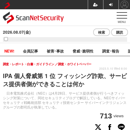
MENU
2026.08.07(金)
検索
購読
NEW!
会員記事
被害･事故
脅威･脆弱性
調査･報告
調査・レポート・白書・ガイドライン
調査・ホワイトペーパー
2023.5.10 Wed 8:00
IPA 個人脅威第 1 位 フィッシング詐欺、サービ
ス提供者側ができることは何か
日本電気株式会社（NEC）は4月28日、サービス提供者側が行うべきフィッ
シング対策について、同社セキュリティブログで解説している。NECサイバー
セキュリティ戦略統括部 セキュリティ技術センター サイバーインテリジェンス
グループの郡司氏が執筆している。
713
views