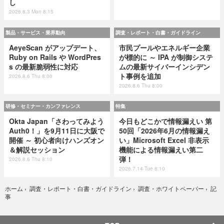
し
2026.8.3 Mon 8:15
製品・サービス・業界動向
調査・レポート・白書・ガイドライン
AeyeScan がアップデート、
市民プールやエネルギー企業
Ruby on Rails や WordPres
が標的に ～ IPA が制御システ
s の最新脆弱性に対応
ムの最新サイバーインシデン
ト事例を追加
2026.8.6 Thu 8:00
2026.8.6 Thu 8:00
研修・セミナー・カンファレンス
特集
Okta Japan「さわってみよう
今日もどこかで情報漏えい 第
Auth0！」を9月11日に大阪で
50回「2026年6月の情報漏え
開催 ～ 初心者向けハンズオン
い」Microsoft Excel 非表示
＆解説セッション
機能による情報漏えい第二
弾！
2026.8.6 Thu 8:10
2026.7.14 Tue 8:10
記
ホーム
›
調査・レポート・白書・ガイドライン
›
調査・ホワイトペーパー
›
事