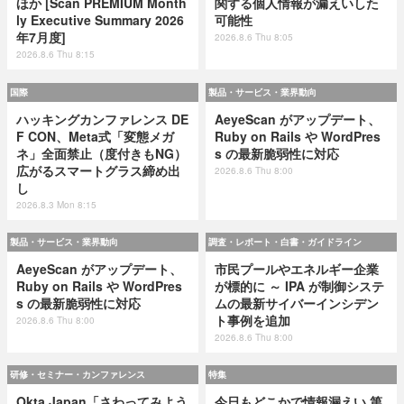
ほか [Scan PREMIUM Month
関する個人情報が漏えいした
ly Executive Summary 2026
可能性
年7月度]
2026.8.6 Thu 8:05
2026.8.6 Thu 8:15
国際
製品・サービス・業界動向
ハッキングカンファレンス DE
AeyeScan がアップデート、
F CON、Meta式「変態メガ
Ruby on Rails や WordPres
ネ」全面禁止（度付きもNG）
s の最新脆弱性に対応
広がるスマートグラス締め出
2026.8.6 Thu 8:00
し
2026.8.3 Mon 8:15
製品・サービス・業界動向
調査・レポート・白書・ガイドライン
AeyeScan がアップデート、
市民プールやエネルギー企業
Ruby on Rails や WordPres
が標的に ～ IPA が制御システ
s の最新脆弱性に対応
ムの最新サイバーインシデン
ト事例を追加
2026.8.6 Thu 8:00
2026.8.6 Thu 8:00
研修・セミナー・カンファレンス
特集
Okta Japan「さわってみよう
今日もどこかで情報漏えい 第