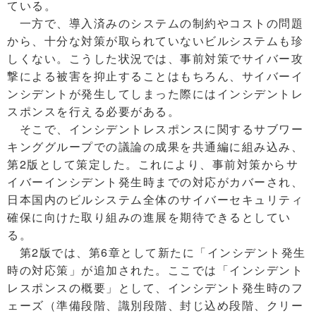
ている。
一方で、導入済みのシステムの制約やコストの問題
から、十分な対策が取られていないビルシステムも珍
しくない。こうした状況では、事前対策でサイバー攻
撃による被害を抑止することはもちろん、サイバーイ
ンシデントが発生してしまった際にはインシデントレ
スポンスを行える必要がある。
そこで、インシデントレスポンスに関するサブワー
キンググループでの議論の成果を共通編に組み込み、
第2版として策定した。これにより、事前対策からサ
イバーインシデント発生時までの対応がカバーされ、
日本国内のビルシステム全体のサイバーセキュリティ
確保に向けた取り組みの進展を期待できるとしてい
る。
第2版では、第6章として新たに「インシデント発生
時の対応策」が追加された。ここでは「インシデント
レスポンスの概要」として、インシデント発生時のフ
ェーズ（準備段階、識別段階、封じ込め段階、クリー