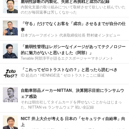
脆弱性診断の内製化、失敗と再挑戦と成功の記録
内製化支援の取り組みについて取材させて欲しいと頼んでいた
のだが毎回返事は芳しくなかった
「守る」だけでなくお客を「成功」させるまでが自分の仕
事
日本プルーフポイント 代表取締役社長 野村健インタビュー
「脆弱性管理はレガシーなイメージがあってテクノロジー
的に魅力がないと思いました（阿部）」
Tenable 阿部淳平が語るエクスポージャーマネジメント
「これってゼロトラストなの？」と思ったら読むべき
ID 起点の “ HENNGE流 ” ゼロトラストここに爆誕
自動車部品メーカーNITTAN、決算開示目前にランサムウ
ェア感染
それは朝出社してタイムカードを押せないことからはじまっ
た。NITTAN vs ランサムウェア 戦い全記録
NICT 井上大介が考える 日本の「セキュリティ自給率」向
上