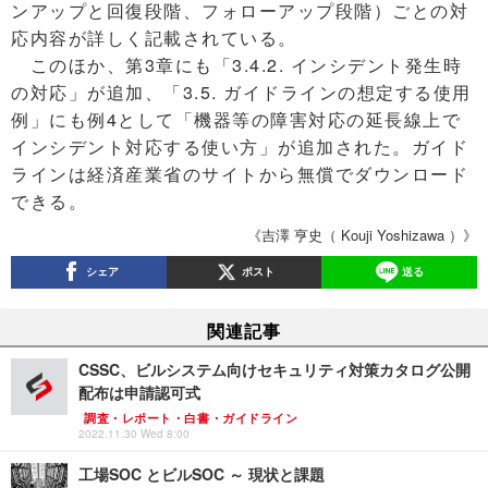
ンアップと回復段階、フォローアップ段階）ごとの対
応内容が詳しく記載されている。
このほか、第3章にも「3.4.2. インシデント発生時
の対応」が追加、「3.5. ガイドラインの想定する使用
例」にも例4として「機器等の障害対応の延長線上で
インシデント対応する使い方」が追加された。ガイド
ラインは経済産業省のサイトから無償でダウンロード
できる。
《吉澤 亨史（ Kouji Yoshizawa ）》
シェア
ポスト
送る
関連記事
CSSC、ビルシステム向けセキュリティ対策カタログ公開
配布は申請認可式
調査・レポート・白書・ガイドライン
2022.11.30 Wed 8:00
工場SOC とビルSOC ～ 現状と課題