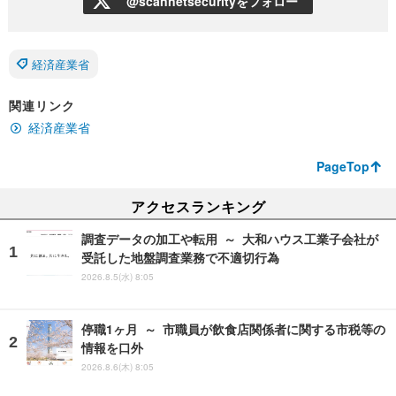
@scannetsecurityをフォロー
経済産業省
関連リンク
経済産業省
PageTop
アクセスランキング
調査データの加工や転用 ～ 大和ハウス工業子会社が
受託した地盤調査業務で不適切行為
2026.8.5(水) 8:05
停職1ヶ月 ～ 市職員が飲食店関係者に関する市税等の
情報を口外
2026.8.6(木) 8:05