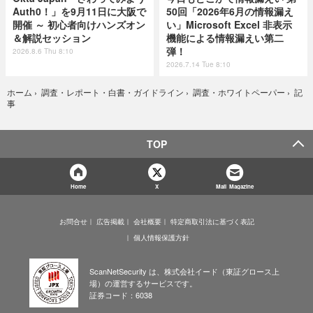
Auth0！」を9月11日に大阪で
50回「2026年6月の情報漏え
開催 ～ 初心者向けハンズオン
い」Microsoft Excel 非表示
＆解説セッション
機能による情報漏えい第二
弾！
2026.8.6 Thu 8:10
2026.7.14 Tue 8:10
記
ホーム
›
調査・レポート・白書・ガイドライン
›
調査・ホワイトペーパー
›
事
TOP
Home
X
Mail Magazine
お問合せ
広告掲載
会社概要
特定商取引法に基づく表記
個人情報保護方針
ScanNetSecurity は、株式会社イード（東証グロース上
場）の運営するサービスです。
証券コード：6038