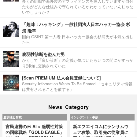
多くの組織で海外製のアプライアンスを導入していますが自分
たちがどんな仕組みで守られているかわかっていないんじゃな
いでしょうか？
「趣味：ハッキング」一般社団法人日本ハッカー協会 杉
浦 隆幸
国内 OSINT 第一人者 日本ハッカー協会の杉浦氏が本気を出し
たら
脆弱性診断を盗んだ男
かくして「良い診断」の定義が気づいたらいつの間にかすっか
り別物に交換されていた
[Scan PREMIUM 法人会員登録について]
Security Information Wants To Be Shared.「セキュリティ情報
は共有されることを欲する」
News Category
脆弱性と脅威
インシデント・事故
官民連携の米 AI × 脆弱性対策
新エフエイコムにランサムウ
の国家戦略「GOLD EAGLE」
ェア攻撃、取引先の従業員に