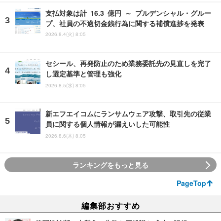
支払対象は計 16.3 億円 ～ プルデンシャル・グルー
プ、社員の不適切金銭行為に関する補償進捗を発表
2026.8.4(火) 8:05
セシール、再発防止のため業務委託先の見直しを完了
し選定基準と管理も強化
2026.8.5(水) 8:05
新エフエイコムにランサムウェア攻撃、取引先の従業
員に関する個人情報が漏えいした可能性
2026.8.6(木) 8:05
ランキングをもっと見る
PageTop
編集部おすすめ