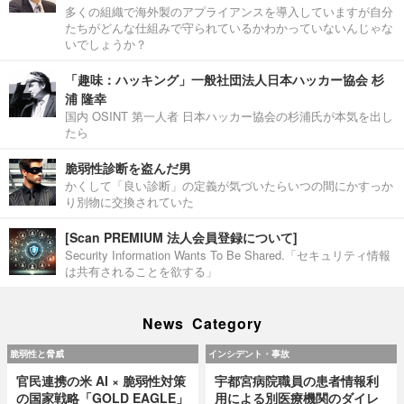
多くの組織で海外製のアプライアンスを導入していますが自分
たちがどんな仕組みで守られているかわかっていないんじゃな
いでしょうか？
「趣味：ハッキング」一般社団法人日本ハッカー協会 杉
浦 隆幸
国内 OSINT 第一人者 日本ハッカー協会の杉浦氏が本気を出し
たら
脆弱性診断を盗んだ男
かくして「良い診断」の定義が気づいたらいつの間にかすっか
り別物に交換されていた
[Scan PREMIUM 法人会員登録について]
Security Information Wants To Be Shared.「セキュリティ情報
は共有されることを欲する」
News Category
脆弱性と脅威
インシデント・事故
官民連携の米 AI × 脆弱性対策
宇都宮病院職員の患者情報利
の国家戦略「GOLD EAGLE」
用による別医療機関のダイレ