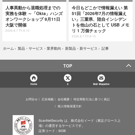
人事異動から退職処理までの
今日もどこかで情報漏えい 第
実務を体験 ～「Okta」ハンズ
51回「2026年7月の情報漏え
オンワークショップ 9月11日
い」三重県、陸自インシデン
大阪で開催
トを他山の石として USB メモ
リ 1 万個チェック
2026.8.7 Fri 8:10
2026.8.7 Fri 8:15
記事
ホーム
›
製品・サービス・業界動向
›
新製品・新サービス
›
TOP
Home
X
Mail Magazine
お問合せ
広告掲載
会社概要
特定商取引法に基づく表記
個人情報保護方針
ScanNetSecurity は、株式会社イード（東証グロース上
場）の運営するサービスです。
証券コード：6038