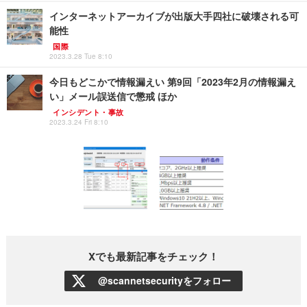
インターネットアーカイブが出版大手四社に破壊される可
能性
国際
2023.3.28 Tue 8:10
今日もどこかで情報漏えい 第9回「2023年2月の情報漏え
い」メール誤送信で懲戒 ほか
インシデント・事故
2023.3.24 Fri 8:10
Xでも最新記事をチェック！
@scannetsecurityをフォロー