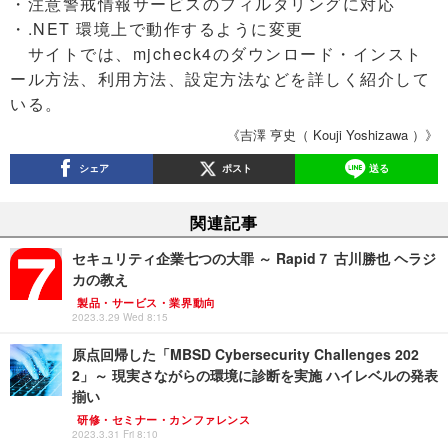
・注意警戒情報サービスのフィルタリングに対応
・.NET 環境上で動作するように変更
サイトでは、mjcheck4のダウンロード・インスト
ール方法、利用方法、設定方法などを詳しく紹介して
いる。
《吉澤 亨史（ Kouji Yoshizawa ）》
シェア
ポスト
送る
関連記事
セキュリティ企業七つの大罪 ～ Rapid７ 古川勝也 ヘラジ
カの教え
製品・サービス・業界動向
2023.3.29 Wed 8:15
原点回帰した「MBSD Cybersecurity Challenges 202
2」～ 現実さながらの環境に診断を実施 ハイレベルの発表
揃い
研修・セミナー・カンファレンス
2023.3.31 Fri 8:10