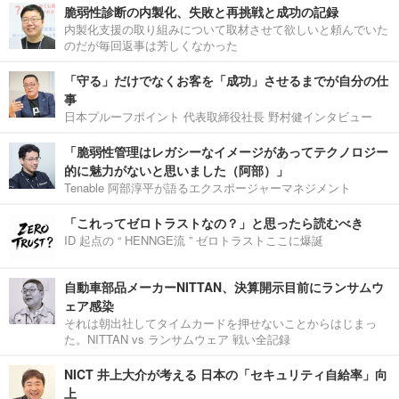
脆弱性診断の内製化、失敗と再挑戦と成功の記録
内製化支援の取り組みについて取材させて欲しいと頼んでいた
のだが毎回返事は芳しくなかった
「守る」だけでなくお客を「成功」させるまでが自分の仕
事
日本プルーフポイント 代表取締役社長 野村健インタビュー
「脆弱性管理はレガシーなイメージがあってテクノロジー
的に魅力がないと思いました（阿部）」
Tenable 阿部淳平が語るエクスポージャーマネジメント
「これってゼロトラストなの？」と思ったら読むべき
ID 起点の “ HENNGE流 ” ゼロトラストここに爆誕
自動車部品メーカーNITTAN、決算開示目前にランサムウ
ェア感染
それは朝出社してタイムカードを押せないことからはじまっ
た。NITTAN vs ランサムウェア 戦い全記録
NICT 井上大介が考える 日本の「セキュリティ自給率」向
上