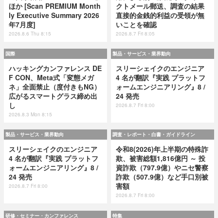
ほか [Scan PREMIUM Month
クトメール郵送、調査の結果
ly Executive Summary 2026
直接的金銭的利益の受領が無
年7月度]
いことを確認
2026.8.6 Thu 8:15
2026.8.7 Fri 8:05
国際
製品・サービス・業界動向
ハッキングカンファレンス DE
スリーシェイクのエンジニア
F CON、Meta式「変態メガ
4 名が翻訳『実践 プラットフ
ネ」全面禁止（度付きもNG）
ォームエンジニアリング』8 /
広がるスマートグラス締め出
24 発売
し
2026.8.7 Fri 8:00
2026.8.3 Mon 8:15
製品・サービス・業界動向
調査・レポート・白書・ガイドライン
スリーシェイクのエンジニア
令和8(2026)年上半期の特殊詐
4 名が翻訳『実践 プラットフ
欺、被害総額1,816億円 ～ 投
ォームエンジニアリング』8 /
資詐欺（797.9億）やニセ警察
24 発売
詐欺（507.9億）など手口別被
害額
2026.8.7 Fri 8:00
2026.8.7 Fri 8:00
研修・セミナー・カンファレンス
特集