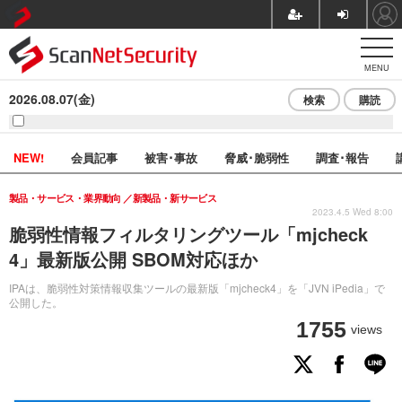
MENU
2026.08.07(金)
検索
購読
NEW!
会員記事
被害･事故
脅威･脆弱性
調査･報告
製品・サービス・業界動向
新製品・新サービス
2023.4.5 Wed 8:00
脆弱性情報フィルタリングツール「mjcheck
4」最新版公開 SBOM対応ほか
IPAは、脆弱性対策情報収集ツールの最新版「mjcheck4」を「JVN iPedia」で
公開した。
1755
views