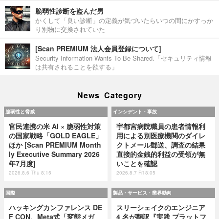
脆弱性診断を盗んだ男
かくして「良い診断」の定義が気づいたらいつの間にかすっか
り別物に交換されていた
[Scan PREMIUM 法人会員登録について]
Security Information Wants To Be Shared.「セキュリティ情報
は共有されることを欲する」
News Category
脆弱性と脅威
インシデント・事故
官民連携の米 AI × 脆弱性対策
宇都宮病院職員の患者情報利
の国家戦略「GOLD EAGLE」
用による別医療機関のダイレ
ほか [Scan PREMIUM Month
クトメール郵送、調査の結果
ly Executive Summary 2026
直接的金銭的利益の受領が無
年7月度]
いことを確認
2026.8.6 Thu 8:15
2026.8.7 Fri 8:05
国際
製品・サービス・業界動向
ハッキングカンファレンス DE
スリーシェイクのエンジニア
F CON、Meta式「変態メガ
4 名が翻訳『実践 プラットフ