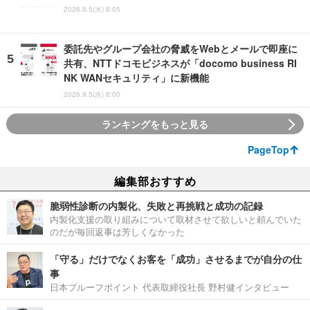
2026.8.5(水) 8:05
委託先やグループ会社の脅威をWebとメールで即座に
共有、NTTドコモビジネスが「docomo business RI
NK WANセキュリティ」に新機能
2026.8.5(水) 8:00
ランキングをもっと見る
PageTop
編集部おすすめ
脆弱性診断の内製化、失敗と再挑戦と成功の記録
内製化支援の取り組みについて取材させて欲しいと頼んでいた
のだが毎回返事は芳しくなかった
「守る」だけでなくお客を「成功」させるまでが自分の仕
事
日本プルーフポイント 代表取締役社長 野村健インタビュー