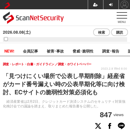
MENU
2026.08.08(土)
検索
購読
NEW!
会員記事
被害･事故
脅威･脆弱性
調査･報告
調査・レポート・白書・ガイドライン
調査・ホワイトペーパー
2023.2.8 Wed 8:00
「見つけにくい場所で公表し早期削除」経産省
がカード番号漏えい時の公表早期化等に向け検
討、ECサイトの脆弱性対策必須化も
経済産業省は2月2日、クレジットカード決済システムのセキュリティ対策強
化検討会での議論を踏まえ、取りまとめた報告書を公開した。
847
views