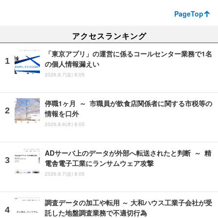
PageTop
アクセスランキング
「東京アプリ」の運営に係るコールセンター業務で1名
の個人情報漏えい
2026.8.7(金) 8:05
停職1ヶ月 ～ 市職員が飲食店関係者に関する市税等の
情報を口外
2026.8.6(木) 8:05
ADサーバ上のデータが外部へ転送されたと判断 ～ 精
電舎電子工業にランサムウェア攻撃
2026.8.7(金) 8:05
調査データの加工や転用 ～ 大和ハウス工業子会社が受
託した地盤調査業務で不適切行為