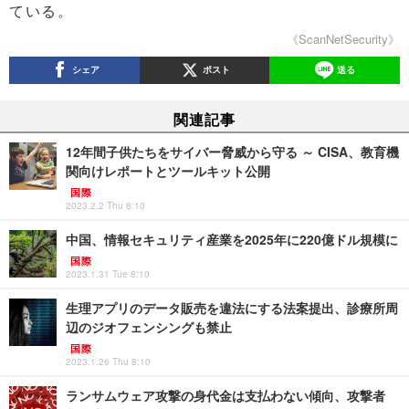
ている。
《ScanNetSecurity》
シェア
ポスト
送る
関連記事
12年間子供たちをサイバー脅威から守る ～ CISA、教育機
関向けレポートとツールキット公開
国際
2023.2.2 Thu 8:10
中国、情報セキュリティ産業を2025年に220億ドル規模に
国際
2023.1.31 Tue 8:10
生理アプリのデータ販売を違法にする法案提出、診療所周
辺のジオフェンシングも禁止
国際
2023.1.26 Thu 8:10
ランサムウェア攻撃の身代金は支払わない傾向、攻撃者