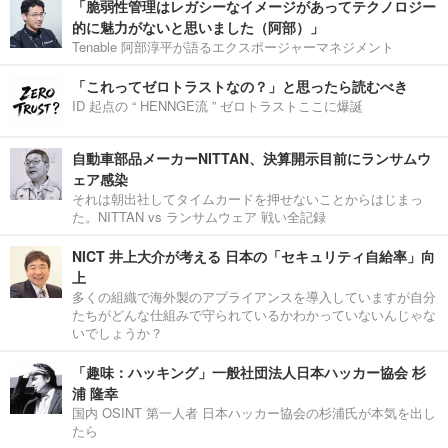
「脆弱性管理はレガシーなイメージがあってテクノロジー
的に魅力がないと思いました（阿部）」
Tenable 阿部淳平が語るエクスポージャーマネジメント
「これってゼロトラストなの？」と思ったら読むべき
ID 起点の “ HENNGE流 ” ゼロトラストここに爆誕
自動車部品メーカーNITTAN、決算開示目前にランサムウ
ェア感染
それは朝出社してタイムカードを押せないことからはじまっ
た。NITTAN vs ランサムウェア 戦い全記録
NICT 井上大介が考える 日本の「セキュリティ自給率」向
上
多くの組織で海外製のアプライアンスを導入していますが自分
たちがどんな仕組みで守られているかわかっていないんじゃな
いでしょうか？
「趣味：ハッキング」一般社団法人日本ハッカー協会 杉
浦 隆幸
国内 OSINT 第一人者 日本ハッカー協会の杉浦氏が本気を出し
たら