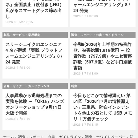
ネ」全面禁止（度付きもNG）
ォームエンジニアリング』8 /
広がるスマートグラス締め出
24 発売
し
2026.8.7 Fri 8:00
2026.8.3 Mon 8:15
製品・サービス・業界動向
調査・レポート・白書・ガイドライン
スリーシェイクのエンジニア
令和8(2026)年上半期の特殊詐
4 名が翻訳『実践 プラットフ
欺、被害総額1,816億円 ～ 投
ォームエンジニアリング』8 /
資詐欺（797.9億）やニセ警察
24 発売
詐欺（507.9億）など手口別被
害額
2026.8.7 Fri 8:00
2026.8.7 Fri 8:00
研修・セミナー・カンファレンス
特集
人事異動から退職処理までの
今日もどこかで情報漏えい 第
実務を体験 ～「Okta」ハンズ
51回「2026年7月の情報漏え
オンワークショップ 9月11日
い」三重県、陸自インシデン
大阪で開催
トを他山の石として USB メモ
リ 1 万個チェック
2026.8.7 Fri 8:10
2026.8.7 Fri 8:15
記
ホーム
›
調査・レポート・白書・ガイドライン
›
調査・ホワイトペーパー
›