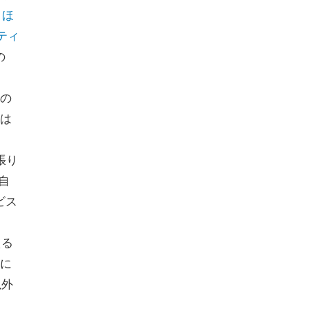
、
ほ
ティ
の
れの
は
革張り
自
ビス
える
に
以外