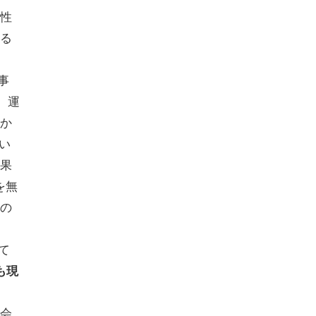
性
る
事
。運
か
ない
果
を無
の
て
も現
会