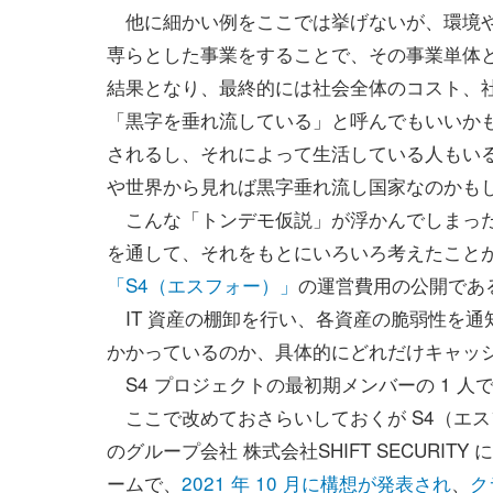
他に細かい例をここでは挙げないが、環境や
専らとした事業をすることで、その事業単体
結果となり、最終的には社会全体のコスト、
「黒字を垂れ流している」と呼んでもいいか
されるし、それによって生活している人もい
や世界から見れば黒字垂れ流し国家なのかも
こんな「トンデモ仮説」が浮かんでしまっ
を通して、それをもとにいろいろ考えたこと
「S4（エスフォー）」
の運営費用の公開であ
IT 資産の棚卸を行い、各資産の脆弱性を通
かかっているのか、具体的にどれだけキャッ
S4 プロジェクトの最初期メンバーの 1 人
ここで改めておさらいしておくが S4（エス
のグループ会社 株式会社SHIFT SECUR
ームで、
2021 年 10 月に構想が発表され
、
ク