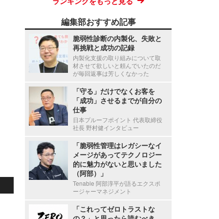
ランキングをもっと見る
編集部おすすめ記事
脆弱性診断の内製化、失敗と
再挑戦と成功の記録
内製化支援の取り組みについて取
材させて欲しいと頼んでいたのだ
が毎回返事は芳しくなかった
「守る」だけでなくお客を
「成功」させるまでが自分の
仕事
日本プルーフポイント 代表取締役
社長 野村健インタビュー
「脆弱性管理はレガシーなイ
メージがあってテクノロジー
的に魅力がないと思いました
（阿部）」
Tenable 阿部淳平が語るエクスポ
ージャーマネジメント
「これってゼロトラストな
の？」と思ったら読むべき