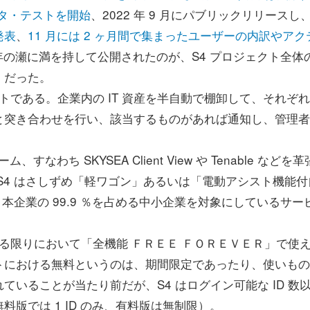
ータ・テストを開始
、2022 年 9 月にパブリックリリースし
発表
、
11 月には 2 ヶ月間で集まったユーザーの内訳やアク
の年の瀬に満を持して公開されたのが、S4 プロジェクト全体
」だった。
トである。企業内の IT 資産を半自動で棚卸して、それぞ
と突き合わせを行い、該当するものがあれば通知し、管理者
わち SKYSEA Client View や Tenable などを
S4 はさしずめ「軽ワゴン」あるいは「電動アシスト機能付
本企業の 99.9 ％を占める中小企業を対象にしているサー
。
る限りにおいて「全機能 ＦＲＥＥ ＦＯＲＥＶＥＲ」で使
トにおける無料というのは、期間限定であったり、使いもの
いることが当たり前だが、S4 はログイン可能な ID 数
版では 1 ID のみ、有料版は無制限）。