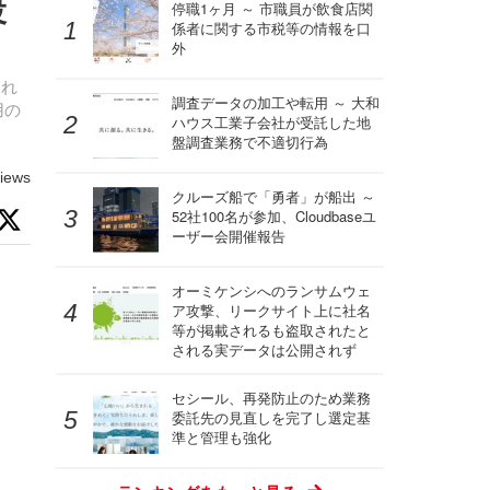
投
停職1ヶ月 ～ 市職員が飲食店関
係者に関する市税等の情報を口
外
それ
調査データの加工や転用 ～ 大和
用の
ハウス工業子会社が受託した地
盤調査業務で不適切行為
iews
クルーズ船で「勇者」が船出 ～
52社100名が参加、Cloudbaseユ
ーザー会開催報告
オーミケンシへのランサムウェ
ア攻撃、リークサイト上に社名
等が掲載されるも盗取されたと
される実データは公開されず
セシール、再発防止のため業務
委託先の見直しを完了し選定基
準と管理も強化