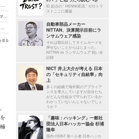
株式会社SHIFT SECURITY、新会社設立を中止し株式会社SHIFTに吸収合併へ
ID 起点の “ HENNGE流 ” ゼロトラ
ストここに爆誕
6月設立の新会社がSHIFT SECURITYとクラフ、マスラボを吸収合併
自動車部品メーカー
2 年連続 首都圏以上の賃上げ実現、宮崎県のセキュリティ企業 株式会社クラフ
NITTAN、決算開示目前にラ
ンサムウェア感染
を送る
それは朝出社してタイムカードを
押せないことからはじまった。
NITTAN vs ランサムウェア 戦い全
記録
NICT 井上大介が考える 日本
の「セキュリティ自給率」向
上
多くの組織で海外製のアプライア
ンスを導入していますが自分たち
がどんな仕組みで守られているか
わかっていないんじゃないでしょ
。
うか？
を
「趣味：ハッキング」一般社
団法人日本ハッカー協会 杉浦
極
隆幸
国内 OSINT 第一人者 日本ハッカ