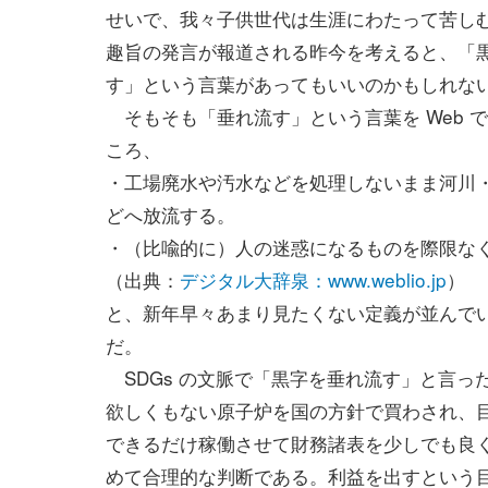
せいで、我々子供世代は生涯にわたって苦し
趣旨の発言が報道される昨今を考えると、「
す」という言葉があってもいいのかもしれな
そもそも「垂れ流す」という言葉を Web 
ころ、
・工場廃水や汚水などを処理しないまま河川
どへ放流する。
・（比喩的に）人の迷惑になるものを際限な
（出典：
デジタル大辞泉：www.weblio.jp
）
と、新年早々あまり見たくない定義が並んで
だ。
SDGs の文脈で「黒字を垂れ流す」と言っ
欲しくもない原子炉を国の方針で買わされ、
できるだけ稼働させて財務諸表を少しでも良
めて合理的な判断である。利益を出すという