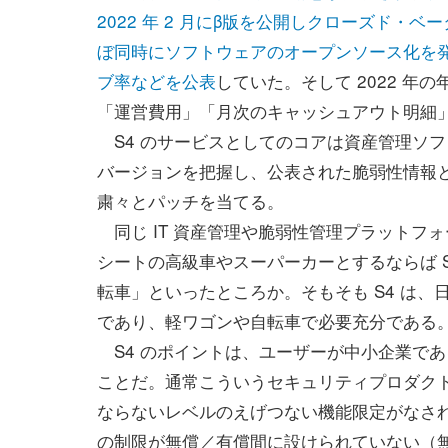
2022 年 2 月にβ版を公開しクローズド・ベ
ぼ同時にソフトウェアのオープンソース化を
ブ率などを公表
していた。そして 2022 年
「運営費用」「月次のキャッシュアウト明細
S4 のサービスとしてのコアは資産管理ソフ
バージョンを把握し、公表された脆弱性情報
粛々とパッチを当てる。
同じ IT 資産管理や脆弱性管理プラットフォーム、すな
シートの高級車やスーパーカーとするならば 
転車」といったところか。そもそも S4 は、日
であり、軽ワゴンや自転車で必要充分である
S4 のポイントは、ユーザーが中小企業であ
ことだ。通常こういうセキュリティプロダク
ならないレベルのえげつない機能限定がなされて
の制限が無償／有償間に設けられていない（無料