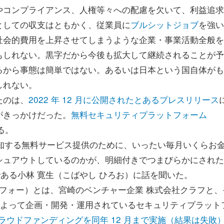
コンプライアンス、人権等々への配慮を欠いて、利益追求
としての収支はともかく、従業員に
ブルシットジョブ
を強い
社会的費用を上昇させてしまうような企業・事業活動全般を
もしれない。黒字だから今後も拡大して継続されることが予
るから事態は簡単ではない。あるいは日本という国自体がも
しれない。
たのは、
2022 年 12 月に公開されたとあるプレスリリース
がきっかけだった。
無料セキュリティプラットフォーム
る。
知する無料サービス提供のために、いったい毎月いくらお
シュアウトしているのかが、明細付きでつまびらかにされた
である小林 寛生（こばやし ひろお）に話を聞いた。
フォー）とは、宮崎のベンチャー企業 株式会社クラフと、
ITY によって企画・開発・運用されているセキュリティプラット
ラウドファンディングを同年 12 月まで実施（結果は失敗