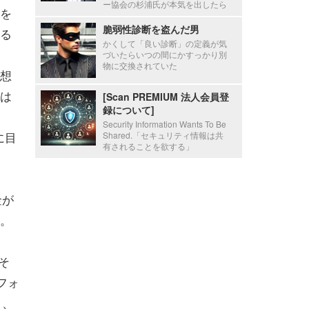
ー協会の杉浦氏が本気を出したら
を
脆弱性診断を盗んだ男
る
かくして「良い診断」の定義が気
づいたらいつの間にかすっかり別
物に交換されていた
想
は
[Scan PREMIUM 法人会員登
録について]
Security Information Wants To Be
に目
Shared.「セキュリティ情報は共
有されることを欲する」
金が
。
そ
フォ
）
、