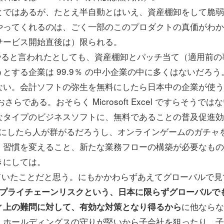
ではあるが、たとえ半自動とはいえ、資産棚卸をして脆弱
やってくれるのは、ごく一部のこのプロダクトの真価がわか
サービス開始直後は）限られる。
やると言われたとしても、資産棚卸とパッチ当て（適用前の
する企業は 99.9％ の中小企業の中に多くはないだろう
ない。会計ソフトの弥生を無料にしたら日本中の企業が使う
である。おそらく Microsoft Excel ですらそうでは
なタイプのビジネスソフトに、無料であることの普及促進効
を無料にしたら人が群がるだろうし、オンラインゲームのガチャ
、習慣を変えること、新たな業務フローの構築が必要なもの
きにしては。
ていたことだと思う。にもかかわらずあえてグローバルで見
がサプライチェーンリスクという、日本に限らずグローバルで
に他ならな
ィ上の難問に対して、有効な対策となり得るから
、ホールディングスの守りが堅いから子会社を狙ったり、子