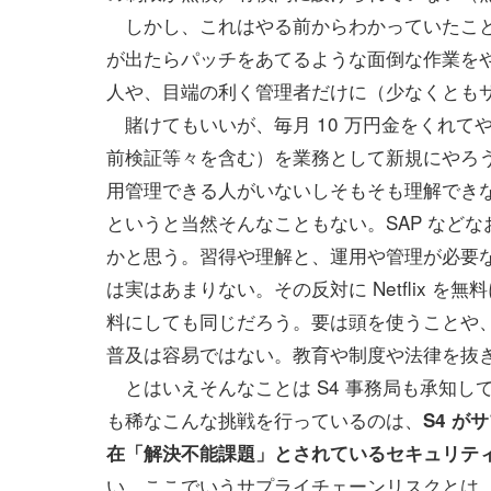
しかし、これはやる前からわかっていたこと
が出たらパッチをあてるような面倒な作業を
人や、目端の利く管理者だけに（少なくとも
賭けてもいいが、毎月 10 万円金をくれて
前検証等々を含む）を業務として新規にやろうと
用管理できる人がいないしそもそも理解でき
というと当然そんなこともない。SAP などなおさら
かと思う。習得や理解と、運用や管理が必要
は実はあまりない。その反対に Netflix 
料にしても同じだろう。要は頭を使うことや
普及は容易ではない。教育や制度や法律を抜
とはいえそんなことは S4 事務局も承知し
も稀なこんな挑戦を行っているのは、
S4 
在「解決不能課題」とされているセキュリテ
い。ここでいうサプライチェーンリスクとは