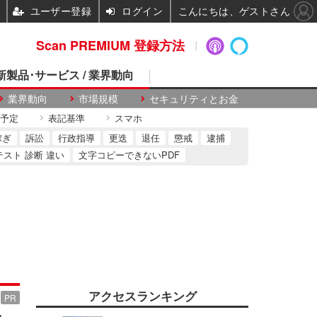
ユーザー登録
ログイン
こんにちは、ゲストさん
Scan PREMIUM 登録方法
 新製品･サービス / 業界動向
業界動向
市場規模
セキュリティとお金
予定
表記基準
スマホ
稼ぎ
訴訟
行政指導
更迭
退任
懲戒
逮捕
テスト 診断 違い
文字コピーできないPDF
アクセスランキング
PR