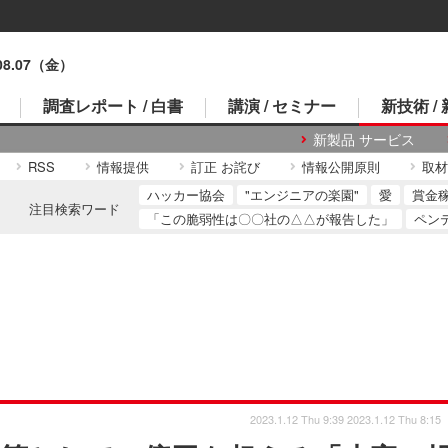
.08.07（金）
調査レポート / 白書
講演 / セミナー
新技術 /
新製品 サービス
RSS
情報提供
訂正 お詫び
情報公開原則
取材
ハッカー協会
"エンジニアの楽園"
愛
賞金
注目検索ワード
「この脆弱性は〇〇社の△△が報告した」
ペン
2023.1.12 Thu 9:39
2023.1.12 Thu 8:15