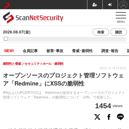
MENU
2026.08.07(金)
検索
購読
NEW!
会員記事
被害･事故
脅威･脆弱性
調査･報告
脆弱性と脅威
セキュリティホール・脆弱性
2022.12.16 Fri 8:00
オープンソースのプロジェクト管理ソフトウェ
ア「Redmine」にXSSの脆弱性
IPAおよびJPCERT/CCは、Redmineが提供するオープンソースのプロジェクト
管理ソフトウェア「Redmine」の脆弱性について「JVN」で発表した。
1454
views