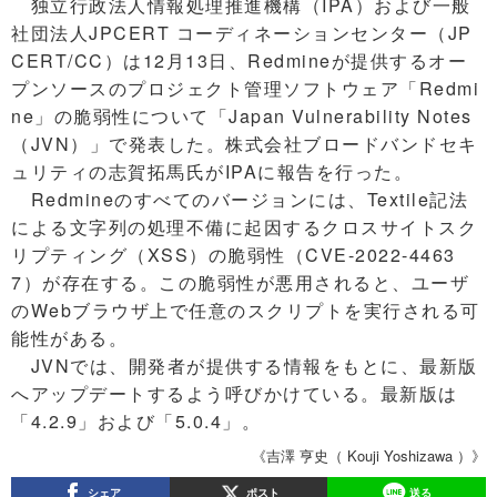
独立行政法人情報処理推進機構（IPA）および一般
社団法人JPCERT コーディネーションセンター（JP
CERT/CC）は12月13日、Redmineが提供するオー
プンソースのプロジェクト管理ソフトウェア「Redmi
ne」の脆弱性について「Japan Vulnerability Notes
（JVN）」で発表した。株式会社ブロードバンドセキ
ュリティの志賀拓馬氏がIPAに報告を行った。
Redmineのすべてのバージョンには、Textile記法
による文字列の処理不備に起因するクロスサイトスク
リプティング（XSS）の脆弱性（CVE-2022-4463
7）が存在する。この脆弱性が悪用されると、ユーザ
のWebブラウザ上で任意のスクリプトを実行される可
能性がある。
JVNでは、開発者が提供する情報をもとに、最新版
へアップデートするよう呼びかけている。最新版は
「4.2.9」および「5.0.4」。
《吉澤 亨史（ Kouji Yoshizawa ）》
シェア
ポスト
送る