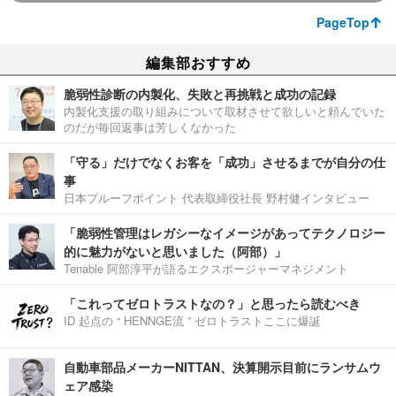
PageTop
編集部おすすめ
脆弱性診断の内製化、失敗と再挑戦と成功の記録
内製化支援の取り組みについて取材させて欲しいと頼んでいた
のだが毎回返事は芳しくなかった
「守る」だけでなくお客を「成功」させるまでが自分の仕
事
日本プルーフポイント 代表取締役社長 野村健インタビュー
「脆弱性管理はレガシーなイメージがあってテクノロジー
的に魅力がないと思いました（阿部）」
Tenable 阿部淳平が語るエクスポージャーマネジメント
「これってゼロトラストなの？」と思ったら読むべき
ID 起点の “ HENNGE流 ” ゼロトラストここに爆誕
自動車部品メーカーNITTAN、決算開示目前にランサムウ
ェア感染