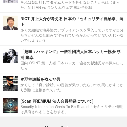
それは朝出社してタイムカードを押せないことからはじまっ
た。NITTAN vs ランサムウェア 戦い全記録
NICT 井上大介が考える 日本の「セキュリティ自給率」向
上
多くの組織で海外製のアプライアンスを導入していますが自分
たちがどんな仕組みで守られているかわかっていないんじゃな
いでしょうか？
「趣味：ハッキング」一般社団法人日本ハッカー協会 杉
浦 隆幸
国内 OSINT 第一人者 日本ハッカー協会の杉浦氏が本気を出し
たら
脆弱性診断を盗んだ男
かくして「良い診断」の定義が気づいたらいつの間にかすっか
り別物に交換されていた
[Scan PREMIUM 法人会員登録について]
Security Information Wants To Be Shared.「セキュリティ情報
は共有されることを欲する」