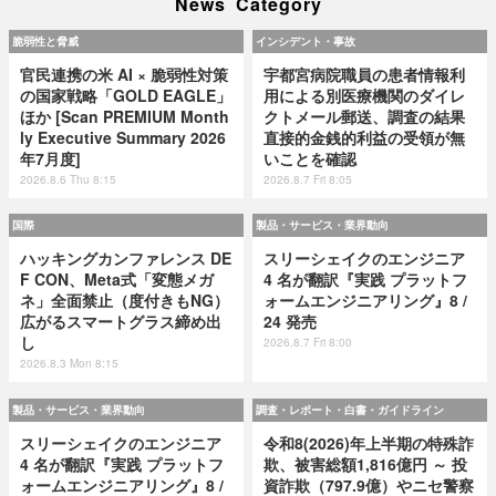
News Category
脆弱性と脅威
インシデント・事故
官民連携の米 AI × 脆弱性対策
宇都宮病院職員の患者情報利
の国家戦略「GOLD EAGLE」
用による別医療機関のダイレ
ほか [Scan PREMIUM Month
クトメール郵送、調査の結果
ly Executive Summary 2026
直接的金銭的利益の受領が無
年7月度]
いことを確認
2026.8.6 Thu 8:15
2026.8.7 Fri 8:05
国際
製品・サービス・業界動向
ハッキングカンファレンス DE
スリーシェイクのエンジニア
F CON、Meta式「変態メガ
4 名が翻訳『実践 プラットフ
ネ」全面禁止（度付きもNG）
ォームエンジニアリング』8 /
広がるスマートグラス締め出
24 発売
し
2026.8.7 Fri 8:00
2026.8.3 Mon 8:15
製品・サービス・業界動向
調査・レポート・白書・ガイドライン
スリーシェイクのエンジニア
令和8(2026)年上半期の特殊詐
4 名が翻訳『実践 プラットフ
欺、被害総額1,816億円 ～ 投
ォームエンジニアリング』8 /
資詐欺（797.9億）やニセ警察