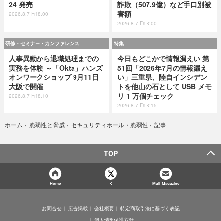
24 発売
詐欺（507.9億）など手口別被
害額
2026.8.7 Fri 8:00
2026.8.7 Fri 8:00
研修・セミナー・カンファレンス
特集
人事異動から退職処理までの
今日もどこかで情報漏えい 第
実務を体験 ～「Okta」ハンズ
51回「2026年7月の情報漏え
オンワークショップ 9月11日
い」三重県、陸自インシデン
大阪で開催
トを他山の石として USB メモ
リ 1 万個チェック
2026.8.7 Fri 8:10
2026.8.7 Fri 8:15
記事
ホーム
›
脆弱性と脅威
›
セキュリティホール・脆弱性
›
TOP
Home
X
Mail Magazine
お問合せ
広告掲載
会社概要
特定商取引法に基づく表記
個人情報保護方針