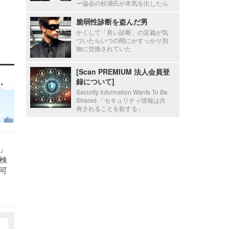
ー協会の杉浦氏が本気を出したら
脆弱性診断を盗んだ男
かくして「良い診断」の定義が気
づいたらいつの間にかすっかり別
物に交換されていた
[Scan PREMIUM 法人会員登
録について]
Security Information Wants To Be
Shared.「セキュリティ情報は共
有されることを欲する」
d」
検
可