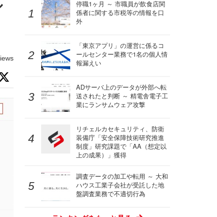
ル
停職1ヶ月 ～ 市職員が飲食店関
係者に関する市税等の情報を口
外
「東京アプリ」の運営に係るコ
ールセンター業務で1名の個人情
iews
報漏えい
ADサーバ上のデータが外部へ転
送されたと判断 ～ 精電舎電子工
業にランサムウェア攻撃
リチェルカセキュリティ、防衛
装備庁「安全保障技術研究推進
制度」研究課題で「AA（想定以
上の成果）」獲得
調査データの加工や転用 ～ 大和
ハウス工業子会社が受託した地
盤調査業務で不適切行為