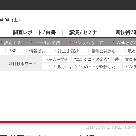
.08.08（土）
調査レポート / 白書
講演 / セミナー
新技術 /
設定ミス
メール誤送信
ランサムウェア
Web改ざ
RSS
情報提供
訂正 お詫び
情報公開原則
取材
ハッカー協会
"エンジニアの楽園"
愛
賞金
注目検索ワード
「この脆弱性は〇〇社の△△が報告した」
ペン
2022.12.3 Sat 2:18
2022.11.29 Tu