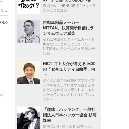
ID 起点の “ HENNGE流 ” ゼロトラ
海外貨物検査と契約する有機JAS認証審査員がサポート詐欺被害
ストここに爆誕
自動車部品メーカー
を送る
NITTAN、決算開示目前にラ
ンサムウェア感染
それは朝出社してタイムカードを
押せないことからはじまった。
NITTAN vs ランサムウェア 戦い全
記録
NICT 井上大介が考える 日本
の「セキュリティ自給率」向
上
多くの組織で海外製のアプライア
ンスを導入していますが自分たち
がどんな仕組みで守られているか
ty》
わかっていないんじゃないでしょ
うか？
「趣味：ハッキング」一般社
団法人日本ハッカー協会 杉浦
隆幸
国内 OSINT 第一人者 日本ハッカ