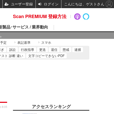
ユーザー登録
ログイン
こんにちは、ゲストさん
Scan PREMIUM 登録方法
 新製品･サービス / 業界動向
ん
予定
表記基準
スマホ
稼ぎ
訴訟
行政指導
更迭
退任
懲戒
逮捕
テスト 診断 違い
文字コピーできないPDF
アクセスランキング
e 8:05