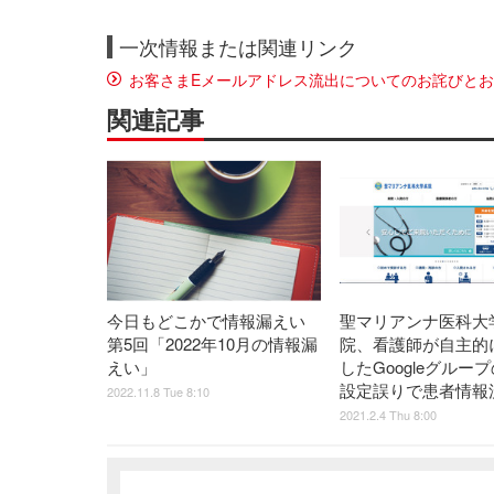
一次情報または関連リンク
お客さまEメールアドレス流出についてのお詫びと
関連記事
今日もどこかで情報漏えい
聖マリアンナ医科大
第5回「2022年10月の情報漏
院、看護師が自主的
えい」
したGoogleグルー
設定誤りで患者情報
2022.11.8 Tue 8:10
2021.2.4 Thu 8:00