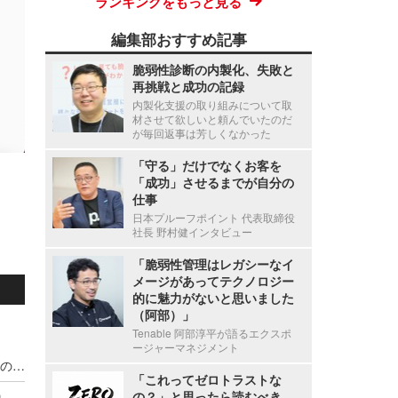
ランキングをもっと見る
編集部おすすめ記事
脆弱性診断の内製化、失敗と
再挑戦と成功の記録
内製化支援の取り組みについて取
材させて欲しいと頼んでいたのだ
が毎回返事は芳しくなかった
「守る」だけでなくお客を
「成功」させるまでが自分の
仕事
日本プルーフポイント 代表取締役
社長 野村健インタビュー
「脆弱性管理はレガシーなイ
メージがあってテクノロジー
的に魅力がないと思いました
（阿部）」
Tenable 阿部淳平が語るエクスポ
ージャーマネジメント
宇都宮病院職員の患者情報利用による別医療機関のダイレクトメール郵送、調査の結果 直接的金銭的利益の受領が無いことを確認
「これってゼロトラストな
の？」と思ったら読むべき
停職1ヶ月 ～ 市職員が飲食店関係者に関する市税等の情報を口外