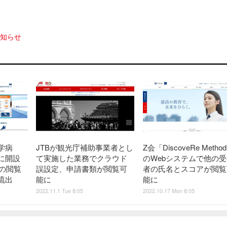
お知らせ
学病
JTBが観光庁補助事業者とし
Z会「DiscoveRe Metho
に開設
て実施した業務でクラウド
のWebシステムで他の受
プの閲覧
誤設定、申請書類が閲覧可
者の氏名とスコアが閲覧
流出
能に
能に
2022.11.1 Tue 8:05
2022.10.17 Mon 8:05