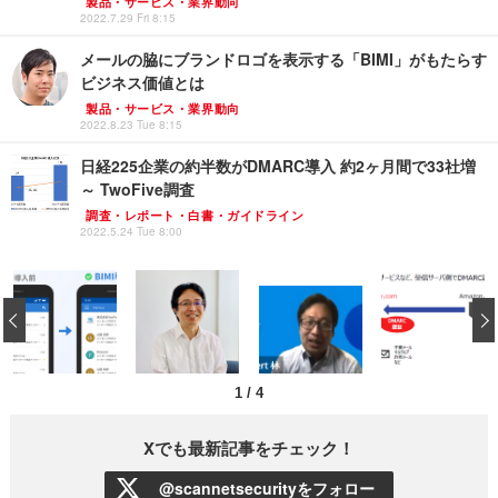
製品・サービス・業界動向
2022.7.29 Fri 8:15
メールの脇にブランドロゴを表示する「BIMI」がもたらす
ビジネス価値とは
製品・サービス・業界動向
2022.8.23 Tue 8:15
日経225企業の約半数がDMARC導入 約2ヶ月間で33社増
～ TwoFive調査
調査・レポート・白書・ガイドライン
2022.5.24 Tue 8:00
‹
1
/
4
Xでも最新記事をチェック！
@scannetsecurityをフォロー