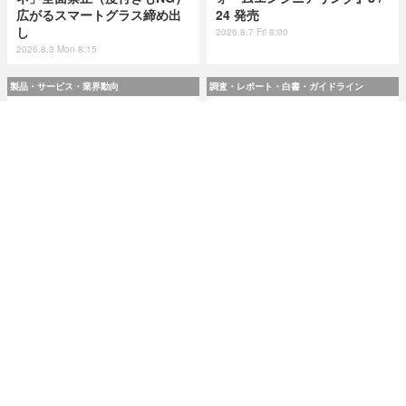
広がるスマートグラス締め出
24 発売
し
2026.8.7 Fri 8:00
2026.8.3 Mon 8:15
製品・サービス・業界動向
調査・レポート・白書・ガイドライン
スリーシェイクのエンジニア
令和8(2026)年上半期の特殊詐
4 名が翻訳『実践 プラットフ
欺、被害総額1,816億円 ～ 投
ォームエンジニアリング』8 /
資詐欺（797.9億）やニセ警察
24 発売
詐欺（507.9億）など手口別被
害額
2026.8.7 Fri 8:00
2026.8.7 Fri 8:00
研修・セミナー・カンファレンス
特集
人事異動から退職処理までの
今日もどこかで情報漏えい 第
実務を体験 ～「Okta」ハンズ
51回「2026年7月の情報漏え
オンワークショップ 9月11日
い」三重県、陸自インシデン
大阪で開催
トを他山の石として USB メモ
リ 1 万個チェック
2026.8.7 Fri 8:10
2026.8.7 Fri 8:15
記事
ホーム
›
製品・サービス・業界動向
›
業界動向
›