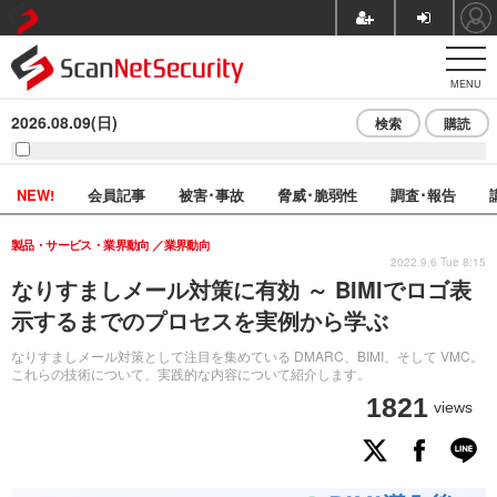
MENU
2026.08.09(日)
検索
購読
NEW!
会員記事
被害･事故
脅威･脆弱性
調査･報告
製品・サービス・業界動向
業界動向
2022.9.6 Tue 8:15
なりすましメール対策に有効 ～ BIMIでロゴ表
示するまでのプロセスを実例から学ぶ
なりすましメール対策として注目を集めている DMARC、BIMI、そして VMC。
これらの技術について、実践的な内容について紹介します。
1821
views