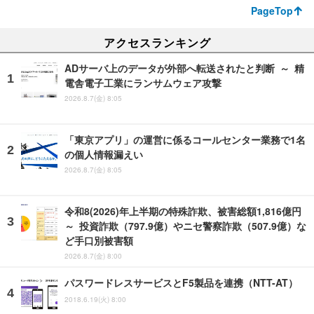
PageTop
アクセスランキング
ADサーバ上のデータが外部へ転送されたと判断 ～ 精
電舎電子工業にランサムウェア攻撃
2026.8.7(金) 8:05
「東京アプリ」の運営に係るコールセンター業務で1名
の個人情報漏えい
2026.8.7(金) 8:05
令和8(2026)年上半期の特殊詐欺、被害総額1,816億円
～ 投資詐欺（797.9億）やニセ警察詐欺（507.9億）な
ど手口別被害額
2026.8.7(金) 8:00
パスワードレスサービスとF5製品を連携（NTT-AT）
2018.6.19(火) 8:00