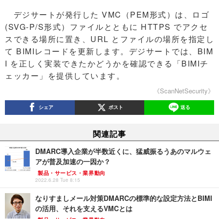
デジサートが発行した VMC（PEM形式）は、ロゴ
(SVG-P/S形式）ファイルとともに HTTPS でアクセ
スできる場所に置き、URL とファイルの場所を指定し
て BIMIレコードを更新します。デジサートでは、BIM
I を正しく実装できたかどうかを確認できる「BIMIチ
ェッカー」を提供しています。
《ScanNetSecurity》
シェア
ポスト
送る
関連記事
DMARC導入企業が半数近くに、猛威振るうあのマルウェ
アが普及加速の一因か？
製品・サービス・業界動向
2022.6.28 Tue 8:15
なりすましメール対策DMARCの標準的な設定方法とBIMI
の活用、それを支えるVMCとは