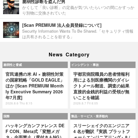
脆弱性診断を盗んだ男
かくして「良い診断」の定義が気づいたらいつの間にかすっか
り別物に交換されていた
[Scan PREMIUM 法人会員登録について]
Security Information Wants To Be Shared.「セキュリティ情報
は共有されることを欲する」
News Category
脆弱性と脅威
インシデント・事故
官民連携の米 AI × 脆弱性対策
宇都宮病院職員の患者情報利
の国家戦略「GOLD EAGLE」
用による別医療機関のダイレ
ほか [Scan PREMIUM Month
クトメール郵送、調査の結果
ly Executive Summary 2026
直接的金銭的利益の受領が無
年7月度]
いことを確認
2026.8.6 Thu 8:15
2026.8.7 Fri 8:05
国際
製品・サービス・業界動向
ハッキングカンファレンス DE
スリーシェイクのエンジニア
F CON、Meta式「変態メガ
4 名が翻訳『実践 プラットフ
ネ」全面禁止（度付きもNG）
ォームエンジニアリング』8 /