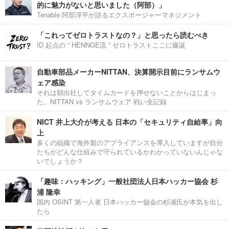
的に魅力がないと思いました（阿部）」
Tenable 阿部淳平が語るエクスポージャーマネジメント
「これってゼロトラストなの？」と思ったら読むべき
ID 起点の “ HENNGE流 ” ゼロトラストここに爆誕
自動車部品メーカーNITTAN、決算開示目前にランサムウ
ェア感染
それは朝出社してタイムカードを押せないことからはじまっ
た。NITTAN vs ランサムウェア 戦い全記録
NICT 井上大介が考える 日本の「セキュリティ自給率」向
上
多くの組織で海外製のアプライアンスを導入していますが自分
たちがどんな仕組みで守られているかわかっていないんじゃな
いでしょうか？
「趣味：ハッキング」一般社団法人日本ハッカー協会 杉
浦 隆幸
国内 OSINT 第一人者 日本ハッカー協会の杉浦氏が本気を出し
たら